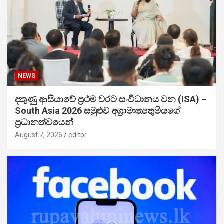
NEWS
දකුණු ආසියාවේ ප්‍රථම වරට සංවිධානය වන (ISA) –
South Asia 2026 සමුළුව අග්‍රාමාත්‍යතුමියගේ
ප්‍රධානත්වයෙන්
August 7, 2026
editor