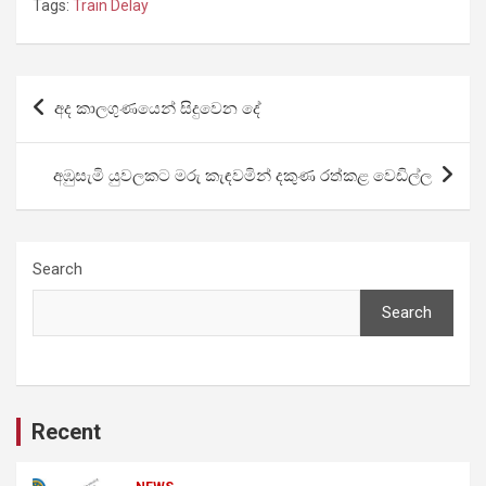
Tags:
Train Delay
Post
අද කාලගුණයෙන් සිදුවෙන දේ
navigation
අඹුසැමි යුවලකට මරු කැඳවමින් දකුණ රත්කළ වෙඩිල්ල
Search
Search
Recent