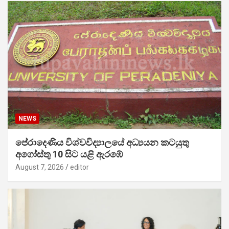
NEWS
පේරාදෙණිය විශ්වවිද්‍යාලයේ අධ්‍යයන කටයුතු
අගෝස්තු 10 සිට යළි ඇරඹේ
August 7, 2026
editor