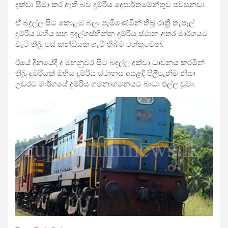
දක්වා සීමා කර ඇති බව දුම්රිය දෙපාර්තමේන්තුව පවසනවා.
ඒ් බදුල්ල සිට කොළඹ බලා පැමිණෙමින් තිබූ රාත්‍රී තැපැල්
දුම්රිය ඔහිය සහ ඉදල්ගස්හින්න දුම්රිය ස්ථාන අතර මාර්ගයට
වැටී තිබූ පස් කන්ඩියක ගැටී තිබීම හේතුවෙන්.
ඊයේ දිනයේදී ද මහනුවර සිට බදුල්ල දක්වා ධාවනය කරමින්
තිබූ දුම්රියක් ඔහිය දුම්රිය ස්ථානය අසළදී පිලීපැනීම නිසා
උඩරට මාර්ගයේ දුම්රිය ගමනාගමනයට බාධා එල්ල වූවා.