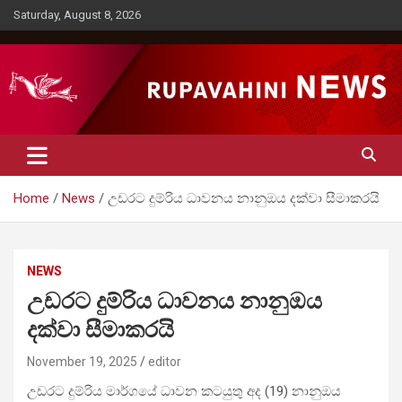
Skip
Saturday, August 8, 2026
to
content
Rupavahini News
Home
News
උඩරට දුම්රිය ධාවනය නානුඔය දක්වා සීමාකරයි
NEWS
උඩරට දුම්රිය ධාවනය නානුඔය
දක්වා සීමාකරයි
November 19, 2025
editor
උඩරට දුම්රිය මාර්ගයේ ධාවන කටයුතු අද (19) නානුඔය