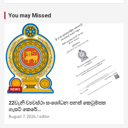
You may Missed
NEWS
22වැනි ව්‍යවස්ථා සංශෝධන පනත් කෙටුම්පත
ගැසට් කෙරේ…
August 7, 2026
editor