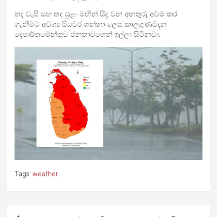
තද වැසි සහ තද සුළං මඟින් සිදු වන අනතුරු අවම කර
ගැනීමට අවශ්‍ය පියවර ගන්නා ලෙස කාලගුණවිද්‍යා
දෙපාර්තමේන්තුව ජනතාවගෙන් ඉල්ලා සිටිනවා.
Tags:
weather
Post