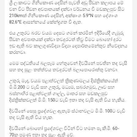
ශ්‍රී ලංකාවට ගිනිකොණ දෙසින් පැවති අඩු පීඩන කලාපය මේ
වන විට පීඩන අවපාතයක් දක්වා වර්ධනය වී මඩකලපුව සිට
210kmක් ගිනිකොණ දෙසින්, අක්ෂාංශ 5.9°N සහ දේශාංශ
82.6°E ආසන්නයේ
කේන්ද්‍රගත වී ඇත.
එය උතුරට බරව වයඹ දෙසට ගමන් කරමින් ඉදිරියේදී ගැඹුරු
පීඩන අවපාතයක් දක්වා තවදුරටත් තීව්‍ර වීමට බොහෝ දුරට
ඉඩ ඇති බව කාලගුණවිද්‍යා විද්‍යා දෙපාර්තමේන්තුව නිවේදනය
කරනවා.
මෙම පද්ධතියේ බලපෑම හේතුවෙන් දිවයිනේ පවතින තද වැසි
සහ තද සුළං තත්ත්වය තවදුරටත් බලාපොරොත්තු වනවා.
උතුරු මැද, වයඹ පළාත්වලත් ත්‍රිකුණාමලය දිස්ත්‍රික්කයේත්
මි.මී.200 ට වැඩි සහ උතුරු, මධ්‍යම, සබරගමුව, ඌව සහ
බස්නාහිර පළාත්වලත් ගාල්ල, මාතර සහ මඩකලපුව
දිස්ත්‍රික්කවලත් මි.මී. 150ට වැඩි ඉතා තද වැසි ඇති විය හැකිය.
දිවයිනේ සෙසු ප්‍රදේශවල ඇතැම් ස්ථානවලට මි.මී. 100ට වැඩි
තද වැසි ඇති විය හැක.
දිවයිනේ බොහෝ ප්‍රදේශවල විටින් විට හමන පැ.කි.මී. 60-
70ක පමණ ඉතා තද සුළං ඇති වේ.