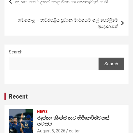
අද සහ හෙට උසස් පෙළ විභාගය නොපැවැත්වෙයි
navigation
ගම්පොළ – නුවරඑළිය ප්‍රධාන මාර්ගයට ගල් පෙරලීමේ
අවදානමක්
Search
Search
Recent
NEWS
ජැෆ්නා කිංග්ස් නව හිමිකාරීත්වයක්
යටතට
August 5, 2026
editor