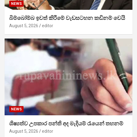
NEWS
බිම්බෝම්බ ඉවත් කිරීමේ වැඩසටහන කඩිනම් වෙයි
August 5, 2026
editor
NEWS
ශිෂ්‍යත්ව උපකාර පන්ති අද මැදියම් රැයෙන් තහනම්
August 5, 2026
editor