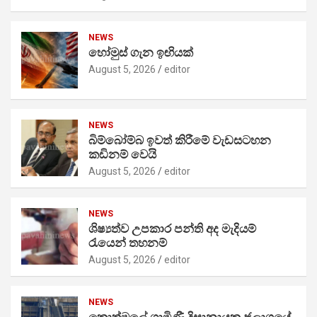
NEWS
හෝමුස් ගැන ඉඟියක්
August 5, 2026
editor
NEWS
බිම්බෝම්බ ඉවත් කිරීමේ වැඩසටහන
කඩිනම් වෙයි
August 5, 2026
editor
NEWS
ශිෂ්‍යත්ව උපකාර පන්ති අද මැදියම්
රැයෙන් තහනම්
August 5, 2026
editor
NEWS
කොත්මලේ ගාමිණී දිසානායක ජලාශයේ