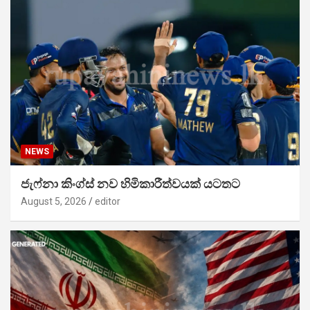
NEWS
ජැෆ්නා කිංග්ස් නව හිමිකාරීත්වයක් යටතට
August 5, 2026
editor