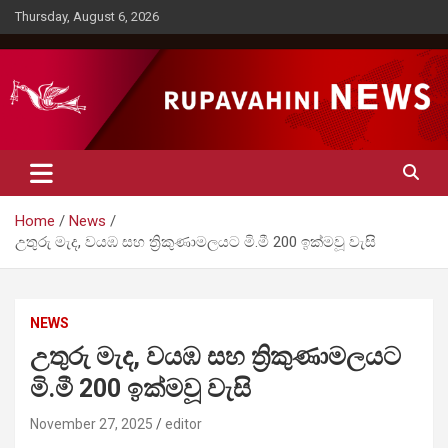
Skip
Thursday, August 6, 2026
to
content
Rupavahini News
Home
News
උතුරු මැද, වයඹ සහ ත්‍රිකුණාමලයට මි.මී 200 ඉක්මවූ වැසි
NEWS
උතුරු මැද, වයඹ සහ ත්‍රිකුණාමලයට
මි.මී 200 ඉක්මවූ වැසි
November 27, 2025
editor