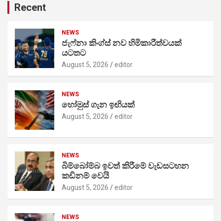
Recent
NEWS
ජැෆ්නා කිංග්ස් නව හිමිකාරීත්වයක්
යටතට
August 5, 2026
editor
NEWS
හෝමුස් ගැන ඉඟියක්
August 5, 2026
editor
NEWS
බිම්බෝම්බ ඉවත් කිරීමේ වැඩසටහන
කඩිනම් වෙයි
August 5, 2026
editor
NEWS