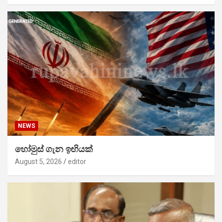
NEWS
හෝමුස් ගැන ඉඟියක්
August 5, 2026
editor