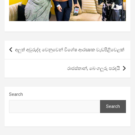
Post
අලුත් අවුරුද්ද වෙනුවෙන් විශේෂ ආරක්‍ෂක වැඩපිළිවෙළක්
navigation
රාජස්තාන්, බෙංගලූරු පරදයි
Search
Search