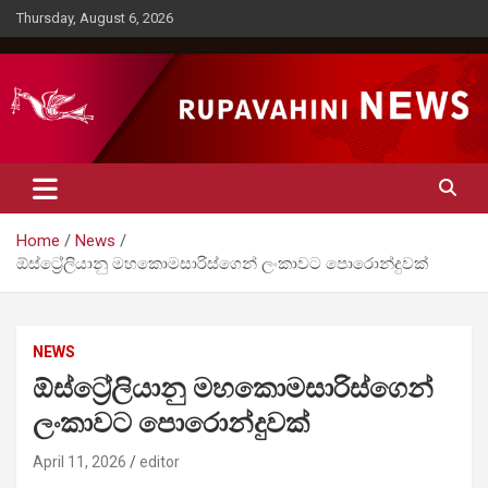
Skip
Thursday, August 6, 2026
to
content
Rupavahini News
Home
News
ඕස්ට්‍රේලියානු මහකොමසාරිස්ගෙන් ලංකාවට පොරොන්දුවක්
NEWS
ඕස්ට්‍රේලියානු මහකොමසාරිස්ගෙන්
ලංකාවට පොරොන්දුවක්
April 11, 2026
editor