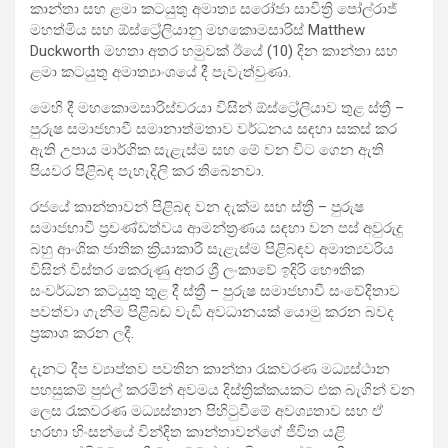
කාන්තා සහ ළමා කටයුතු අමාත්‍ය සරෝජා සාවිත්‍රි පෝල්රාජ්
මහත්මිය සහ ඕස්ට්‍රේලියානු මහකොමසාරිස් Matthew
Duckworth මහතා අතර හමුවක් ඊයේ (10) දින කාන්තා සහ
ළමා කටයුතු අමාත්‍යාංශයේ දී පැවැත්වුණා.
මෙහි දී මහකොමසාරිස්වරයා විසින් ඕස්ට්‍රේලියාව තුළ ස්ත්‍රී –
පුරුෂ සමාජභාවී සමානාත්මතාව වර්ධනය සඳහා සකස් කර
ඇති උපාය මාර්ගික සැළැස්ම සහ මේ වන විට ගෙන ඇති
පියවර පිළිබඳ පැහැදිලි කර තිබෙනවා.
රජයේ කාන්තාවන් පිළිබඳ වන දැක්ම සහ ස්ත්‍රී – පුරුෂ
සමාජභාවී ප්‍රචණ්ඩත්වය ආමන්ත්‍රණය සඳහා වන පස් අවුරුදු
බහු ආංශික ජාතික ක්‍රියාකාරී සැළැස්ම පිළිබඳව අමාත්‍යවරිය
විසින් විස්තර කෙරුණු අතර ශ්‍රී ලංකාවේ ඉදිරි භෞතික
සංවර්ධන කටයුතු තුළ දී ස්ත්‍රී – පුරුෂ සමාජභාවී සංවේදිතාව
පවත්වා ගැනීම පිළිබඬ වැඩි අවධානයක් යොමු කරන බවද
ප්‍රකාශ කරන ලදී.
දැනට දීප ව්‍යාප්තව පවතින කාන්තා රැකවරණ මධ්‍යස්ථාන
පහසුකම් පුළුල් කරමින් අවමය දිස්ත්‍රික්කයකට එක බැගින් වන
ලෙස රැකවරණ මධ්‍යස්තාන පිහිටුවීමේ අවශ්‍යතාව සහ ඒ
හරහා හිංසන්යේ වින්දිත කාන්තාවන්ගේ ජීවිත යළි