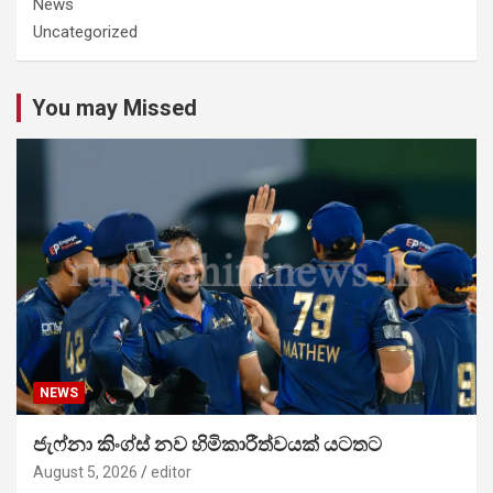
News
Uncategorized
You may Missed
NEWS
ජැෆ්නා කිංග්ස් නව හිමිකාරීත්වයක් යටතට
August 5, 2026
editor