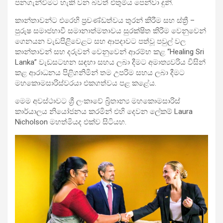
පනගැන්විමට හැකි වන බවත් එතුමිය පෙන්වා දුනි.
කාන්තාවන්ට එරෙහි ප්‍රචණ්ඩත්වය තුරන් කිරීම සහ ස්ත්‍රී –
පුරුෂ සමාජභාවී සමානාත්මතාවය සුරක්ෂිත කිරීම වෙනුවෙන්
ගෙනයන වැඩපිළිවෙළට සහ ආපදාවට පත්වූ පවුල් වල
කාන්තාවන් සහ දරුවන් වෙනුවෙන් ආරම්භ කළ “Healing Sri
Lanka” වැඩසටහන සඳහා සහය ලබා දීමට අමාත්‍යවරිය විසින්
කළ ආරාධනය පිළිගනිමින් තම උපරිම සහය ලබා දීමට
මහකොමසාරිස්වරයා එකගත්වය පළ කළේය.
මෙම අවස්ථාවට ශ්‍රී ලංකාවේ බ්‍රිතාන්‍ය මහකොමසාරිස්
කාර්යාලය නියෝජනය කරමින් එහි දෙවන ලේකම් Laura
Nicholson මහත්මියද එක්ව සිටියහ.