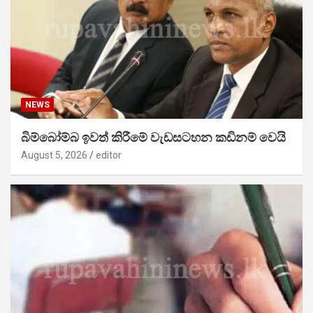
NEWS
බිම්බෝම්බ ඉවත් කිරීමේ වැඩසටහන කඩිනම් වෙයි
August 5, 2026
editor