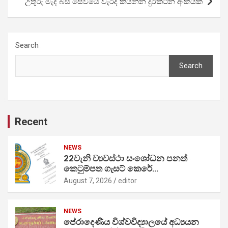
උතුරු මැද බස් සේවයේ වැරදි කියන්න දුරකථන අංකයක්
Search
Search
Recent
NEWS
22වැනි ව්‍යවස්ථා සංශෝධන පනත්
කෙටුම්පත ගැසට් කෙරේ…
August 7, 2026
editor
NEWS
පේරාදෙණිය විශ්වවිද්‍යාලයේ අධ්‍යයන