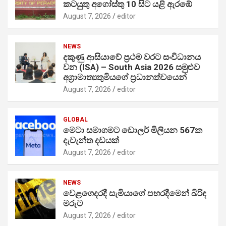
කටයුතු අගෝස්තු 10 සිට යළි ඇරඹේ
August 7, 2026
editor
NEWS
දකුණු ආසියාවේ ප්‍රථම වරට සංවිධානය
වන (ISA) – South Asia 2026 සමුළුව
අග්‍රාමාත්‍යතුමියගේ ප්‍රධානත්වයෙන්
August 7, 2026
editor
GLOBAL
මෙටා සමාගමට ඩොලර් මිලියන 567ක
දැවැන්ත දඩයක්
August 7, 2026
editor
NEWS
වෙළගෙදරදී සැමියාගේ පහරදීමෙන් බිරිඳ
මරුට
August 7, 2026
editor