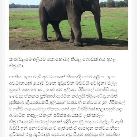
කණ්ඩලමේ අලියට කොහොමද කියල ගොඩක් අය අහල
තිබුණා.
භාතිය ගැන වැඩි අවධානයක් තියෙද්දි මෙම අලියා ගැන
අවධානයක් යොමු වුනේ අඩුවෙන් බවටයි චෝදනා එල්ල
වුනේ. කොහොම උනත් මේ අලියට
ගිරිතලේ වනජීවී පශු
වෛද්‍ය ඒකකය ප්‍රතිකාර ආරම්භ කරලයි තිබුණේ.දැනටත්
ප්‍රතිකාර ක්‍රියාත්මකයි.අලියගේ වත්මන් තත්වය ගැන ගිරිතලේ
වනජීවී පශු වෛද්‍ය ඒකකයෙන් අප විමසීමක් කළා.පසුගියදා
ආබාධිත කකුල ස්කෑන් පරීක්ෂණයකට ලක් කරලා
තිබුණා.වෙඩි පාරවල් තුනක් ඉදිරි දකුණු පාදයට එල්ල වී ඇති
බවයි ඉන් අනාවරණය වී ඇත්තේ.ඒ ආසාදන තත්වය නිසා
ශරීරයේ රතු රුධිරාණු මට්ටම අඩු වීමේ තත්වයක්ද පවතින