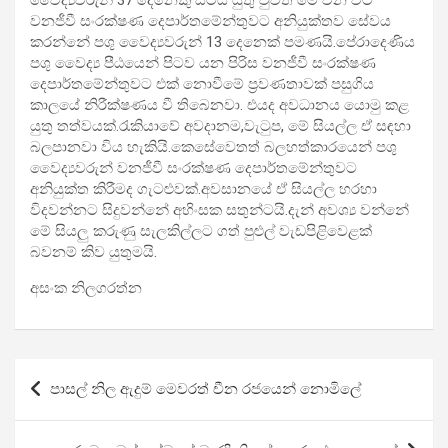
වෛද්‍යවරුන් 37 දෙනෙකු සිටිය යුතු වුවත් මේ වන විට
වනජීවී සංරක්ෂණ දෙපාර්තමේන්තුවට අනියුක්තව සේවය
කරන්නේ පශු වෛද්‍යවරුන් 13 දෙනෙක් පමණයි.පේරාදෙණිය
පශු වෛද්‍ය පීඨයෙන් පිටව යන පිරිස වනජීවී සංරක්ෂණ
දෙපාර්තමේන්තුවට එක් නොවීමේ ප්‍රවණතාවක් පසුගිය
කාලයේ නිරීක්ෂණය වී තිබෙනවා. එයද අවධානය යොමු කළ
යුතු තත්වයක්.රැකියාවේ අවදානම,වැටුප, මේ සියල්ල ඒ සඳහා
බලපානවා විය හැකියි.කෙසේවෙතත් බලහත්කාරයෙන් පශු
වෛද්‍යවරුන් වනජීවී සංරක්ෂණ දෙපාර්තමේන්තුවට
අනියුක්ත කිරීමද ගැටළුවක්.අවසානයේ ඒ සියල්ල හරහා
විදවන්නට සිදුවන්නේ අහිංසක සතුන්ටයි.දැන් අවශ්‍ය වන්නේ
මේ සියලු කරුණු සැලකිල්ලට ගත් පුළුල් වැඩපිළිවෙළක්
බවනම් කිව යුතුමයි.
අසංක නිලගරත්න
Post
පාසල් නිල ඇදුම් මෙවරත් චීන රජයෙන් නොමිලේ
navigation