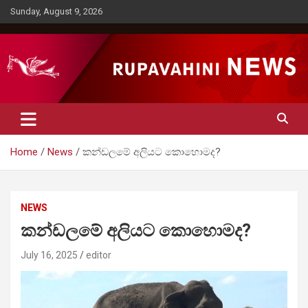
Skip
Sunday, August 9, 2026
to
content
Rupavahini News
Home
News
කන්ඩලමේ අලියට කොහොමද?
NEWS
කන්ඩලමේ අලියට කොහොමද?
July 16, 2025
editor