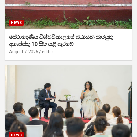
NEWS
පේරාදෙණිය විශ්වවිද්‍යාලයේ අධ්‍යයන කටයුතු
අගෝස්තු 10 සිට යළි ඇරඹේ
August 7, 2026
editor
NEWS