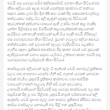
බවයි පශු වෛද්‍ය සමීර කලිඟුආරච්චි මහතා කියා සිටියේ.එම
නිසා අලියා යම් අලස බවක් පෙන්නුම් කරනවා.ඒ තත්වය
සඳහා යකඩ ලබා දීම දින 03 කට වරක් සිදු කෙරෙනවා.දුර්වල
තත්වයකට පත්වූ විට අලි ඇතුන් හුදකලාව සිටීමටත්
කැමැත්තක් දක්වනවා.පාදයේ ඇති උණ්ඩ ඉවත් කළ හැකිද
යන්න පිළිබඳවද අප විමසීමක් කළා.සැත්කමක් කලහොත්
ඇවිදීමට නොහැකි තත්වයක් ඇති විය හැකි බවයි ගිරිතලේ
පශු වෛද්‍යවරයා කියා සිටියේ. ප්‍රධාන ගැටලුව අලියා අසාධ්‍ය
තත්ත්වයකට පත් වුවහොත් ජලයට බැසීමයි.එය වළක්වා
ගැනීම සඳහා ප්‍රතිකාර අඛණ්ඩව සිදු කරන බවත් යම් සුවයක්
ඇතිවුවහොත් වනය දෙසට යැවීමට උත්සහා කරන බවයි පශු
වෛද්‍යවරයා වැඩිදුරටත් කියා සිටියේ.
කණ්ඩලමේ අලියාටත් එල්ල වී ඇත්තේ වෙඩි පහරවල්.ප්‍රතිකාර
වලට හඬ නගනවා මෙන්ම ගිනි අවි ගැනත් යටපත් නොවන
හඬක් නැගිය යුතුමයි.ප්‍රතිකාර කරනවාට වඩා ආර්ථික
වශයෙන් ගණන් බැලුවද ගිනි අවි ගැන අවධානය
ලාභදායී.භාතියගේ සිදුවීමේදී පශු වෛද්‍ය කණ්ඩායම් වල අත
පසුවීමක් සිදු වූ බව පිළිගත යුතුමයි.නමුත් වර්තමානයේ අලි
ඇතුන්ට වෙඩි ප්‍රහාර එල්ල වන තරමට ප්‍රතිකාර කිරීමට අවශ්‍ය
කාර්ය මණ්ඩලය නොමැති බව පිළි ගත යුතුයි.පශු