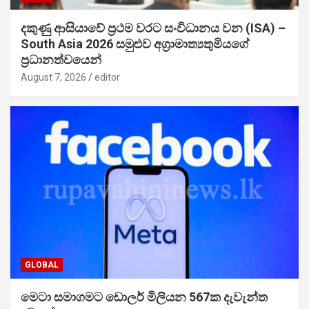
දකුණු ආසියාවේ ප්‍රථම වරට සංවිධානය වන (ISA) –
South Asia 2026 සමුළුව අග්‍රාමාත්‍යතුමියගේ
ප්‍රධානත්වයෙන්
August 7, 2026
editor
GLOBAL
මෙටා සමාගමට ඩොලර් මිලියන 567ක දැවැන්ත