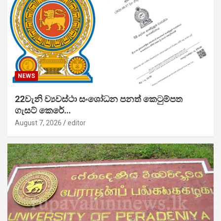
NEWS
22වැනි ව්‍යවස්ථා සංශෝධන පනත් කෙටුම්පත
ගැසට් කෙරේ…
August 7, 2026
editor