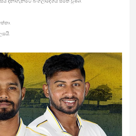
වාසිය දිනාගැනීමට බංග්ලාදේශය සමත් වුණා.
ගත්තා.
ලෙසයි.