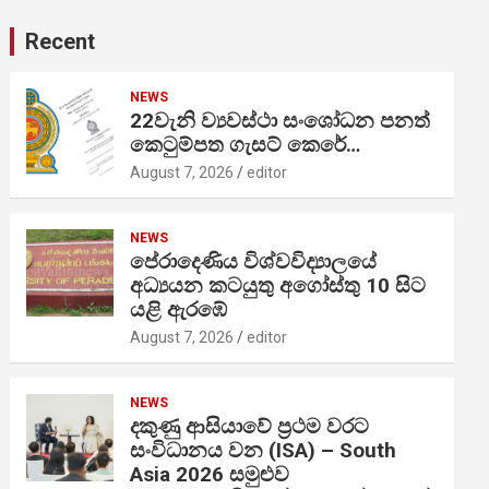
Recent
NEWS
22වැනි ව්‍යවස්ථා සංශෝධන පනත්
කෙටුම්පත ගැසට් කෙරේ…
August 7, 2026
editor
NEWS
පේරාදෙණිය විශ්වවිද්‍යාලයේ
අධ්‍යයන කටයුතු අගෝස්තු 10 සිට
යළි ඇරඹේ
August 7, 2026
editor
NEWS
දකුණු ආසියාවේ ප්‍රථම වරට
සංවිධානය වන (ISA) – South
Asia 2026 සමුළුව