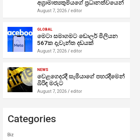
අග්‍රාමාත්‍යතුමියගේ ප්‍රධානත්වයෙන්
August 7, 2026
editor
GLOBAL
මෙටා සමාගමට ඩොලර් මිලියන
567ක දැවැන්ත දඩයක්
August 7, 2026
editor
NEWS
වෙළගෙදරදී සැමියාගේ පහරදීමෙන්
බිරිඳ මරුට
August 7, 2026
editor
Categories
Biz