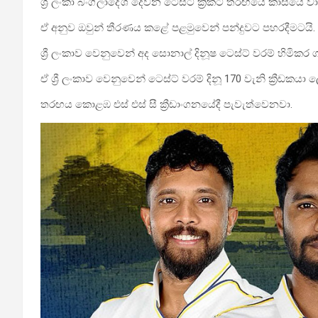
ශ්‍රී ලංකා බංග්ලාදේශ දෙවන ටෙස්ට් ක්‍රිකට් තරඟයේ කාසියේ 
ඒ
අනුව ඔවුන් තීරණය කළේ පළමුවෙන් පන්දුවට පහරදීමටයි.
ශ්‍රී ලංකාව වෙනුවෙන් අද සොනාල් දිනූෂ ටෙස්ට් වරම් හිමිකර 
ඒ ශ්‍රී ලංකාව වෙනුවෙන් ටෙස්ට් වරම් දිනූ 170 වැනි ක්‍රීඩකයා 
තරඟය කොළඹ එස් එස් සී ක්‍රීඩාංගනයේදී පැවැත්වෙනවා.