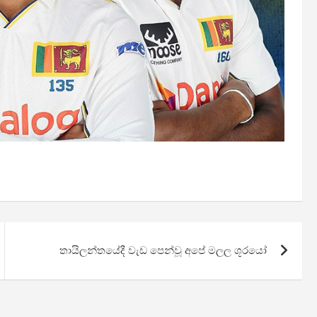
තායිලන්තයේදී වැඩ පෙන්වූ අපේ මලල ශූරයෝ