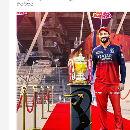
නියමිතයි.