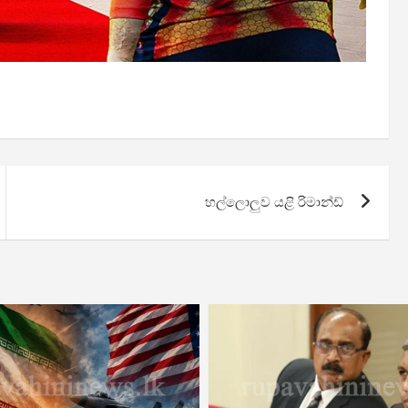
හල්ලොලුව යළි රිමාන්ඩ්