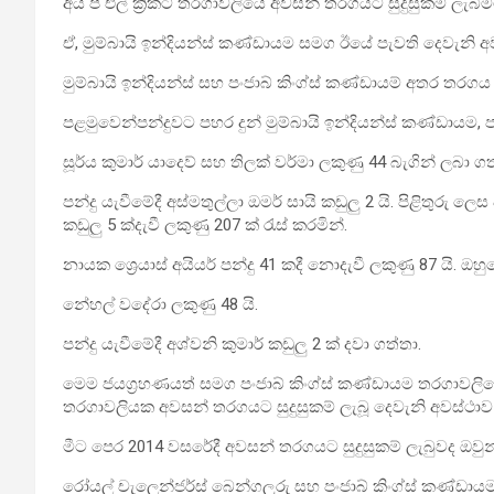
අයි පී එල් ක්‍රිකට් තරගාවලියේ අවසන් තරගයට සුදුසුකම් ලැබී
ඒ, මුම්බායි ඉන්දියන්ස් කණ්ඩායම සමග ඊයේ පැවති දෙවැනි අව
මුම්බායි ඉන්දියන්ස් සහ පංජාබ් කිංග්ස් කණ්ඩායම් අතර තරගය 
පළමුවෙන්පන්දුවට පහර දුන් මුම්බායි ඉන්දියන්ස් කණ්ඩායම, පන
සූර්ය කුමාර් යාදෙව් සහ තිලක් වර්මා ලකුණු 44 බැගින් ලබා ගත
පන්දු යැවීමේදී අස්මතුල්ලා ඔමර් සායි කඩුලු 2 යි. පිළිතුරු 
කඩුලු 5 ක්දැවී ලකුණු 207 ක් රැස් කරමින්.
නායක ශ්‍රෙයාස් අයියර් පන්දු 41 කදී නොදැවී ලකුණු 87 යි. ඔ
නේහල් ‍වදේරා ලකුණු 48 යි.
පන්දු යැවීමේදී අශ්වනි කුමාර් කඩුලු 2 ක් දවා ගත්තා.
මෙම ජයග්‍රහණයත් සමග පංජාබ් කිංග්ස් කණ්ඩායම තරගාවලියේ 
තරගාවලියක අවසන් තරගයට සුදුසුකම් ලැබූ දෙවැනි අවස්ථාව
මීට‍ පෙර 2014 වසරේදී අවසන් තරගයට සුදුසුකම් ලැබුවද ඔවු
රෝයල් චැලෙන්ජර්ස් බෙන්ගලූරු සහ පංජාබ් කිංග්ස් කණ්ඩාය