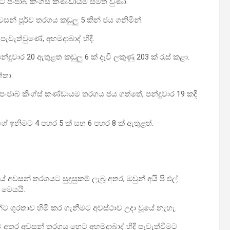
මට පංජාබ් කිංග්ස් කණ්ඩායම සමත් වුණා.
සන් පූර්ව තරගය කඩුලු 5 කින් ජය ගනිමින්.
පැවැත්වුණේ, අහමදාබාද් හිදී.
්දුවාර 20 ඇතුළත කඩුලු 6 ක් දැවී ලකුණු 203 ක් රැස් කළා.
්තා.
ලෙස පංජාබ් කිංග්ස් කණ්ඩායම තරගය ජය ගත්තේ, පන්දුවාර 19 කදී
හුගේ ඉනිමට 4 පහර 5 ක් සහ 6 පහර 8 ක් ඇතුළත්.
අවසන් තරගයට සුදුසුකම් ලැබූ අතර, ඔවුන් අයි පී එල්
 මෙයයි.
න්ට ශූරතාව හිමි කර ගැනීමට අවස්ථාව උදා වූයේ නැහැ.
ම අතර අවසන් තරගය හෙට අහමදාබාද් හිදී පැවැත්වීමට