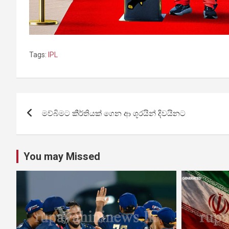
Tags:
IPL
Post
මව්බිමට කීර්තියක් ගෙන ආ ශූරයින් දිවයිනට
navigation
You may Missed