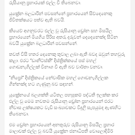
රුසියානු ප්‍රහාරයක් එල්ල වී තිබෙනවා.
යුක්‍රේන බලධාරින් පවසන්නේ ප්‍රහාරයෙන් සිව්දෙනෙකු
ජිවිතක්ෂයට පත්ව ඇති බවයි.
කියෙව් අගනුවරට එල්ල වු රුසියානු ඩ්‍රෝන සහ මිසයිල
ප්‍රහාරයෙන් මියගිය පිරිස අතර, දරුවන් දෙදෙනෙක්ද සිටින
බවයි යුක්‍රේන බලධාරින් පවසන්නේ.
තවත් විසි හතර දෙනෙකු තුවාල ලබා ඇති බවද ඔවුන් තහවුරු
කළා. එරට “ඩානිට්ස්කි” දිස්ත්‍රික්කයේ පස් මහල්
ගොඩනැගිල්ලක් විනාශ වී ඇති බව වාර්තා වනවා.
“නිප්‍රෝ“ දිස්ත්‍රිකයේ නේවාසික මහල් ගොඩනැගිල්ලක
ගින්නක්ද හට ගැණුනු බව සඳහන්.
යුක්‍රේනයේ බලශක්ති යටිතල පහසුකම් පද්ධති ඉලක්ක කර
එල්ල වු මෙම නවතම රුසියානු ඩ්‍රෝන ප්‍රහාරයෙන් එරට
නිවාස ලක්ෂයකට වැඩි සංඛ්‍යාවකට විදුලි සැපයුමද ඇණහිට
තිබෙනවා.
එම ඩ්‍රෝන ප්‍රහාරයෙන් අනතුරුව රුසියානු මිසයිල ප්‍රහාර
මාලාවක් එල්ල වු බවයි යුක්‍රේන ජනාධිපති වොලොදිමීර්