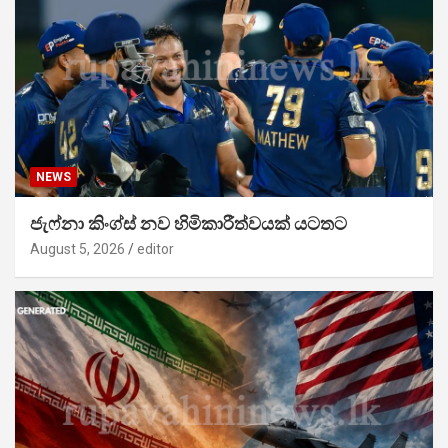
NEWS
ජැෆ්නා කිංග්ස් නව හිමිකාරීත්වයක් යටතට
August 5, 2026
editor