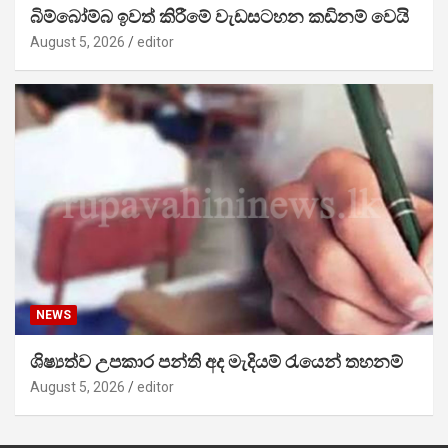
බිම්බෝම්බ ඉවත් කිරීමේ වැඩසටහන කඩිනම් වෙයි
August 5, 2026
editor
NEWS
ශිෂ්‍යත්ව උපකාර පන්ති අද මැදියම් රැයෙන් තහනම්
August 5, 2026
editor