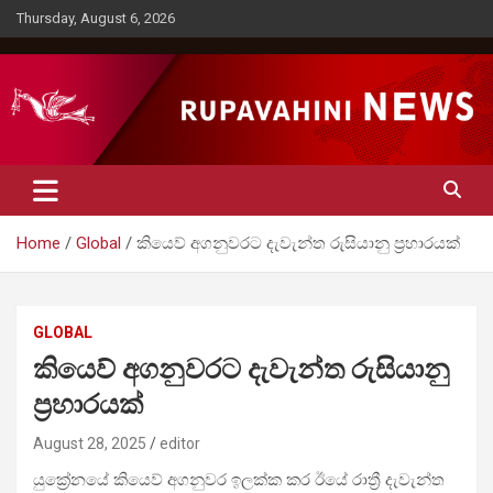
Skip
Thursday, August 6, 2026
to
content
Rupavahini News
Home
Global
කියෙව් අගනුවරට දැවැන්ත රුසියානු ප්‍රහාරයක්
GLOBAL
කියෙව් අගනුවරට දැවැන්ත රුසියානු
ප්‍රහාරයක්
August 28, 2025
editor
යුක්‍රේනයේ කියෙව් අගනුවර ඉලක්ක කර ඊයේ රාත්‍රී දැවැන්ත