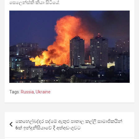
සෙලෙන්ස්කි කියා සිටියේ.
Tags:
Russia
,
Ukraine
Post
කෙහෙල්බද්දර පද්මේ ඇතුළු පාතාල කල්ලි සාමාජිකයින්
navigation
6ක් ඉන්දුනීසියාවේ දී අත්අඩංගුවට