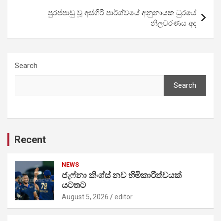
පුරප්පාඩු වූ අස්ගිරි පාර්ශ්වයේ අනුනායක ධුරයේ
නිලවරණය අද
Search
Search
Recent
NEWS
ජැෆ්නා කිංග්ස් නව හිමිකාරීත්වයක්
යටතට
August 5, 2026
editor