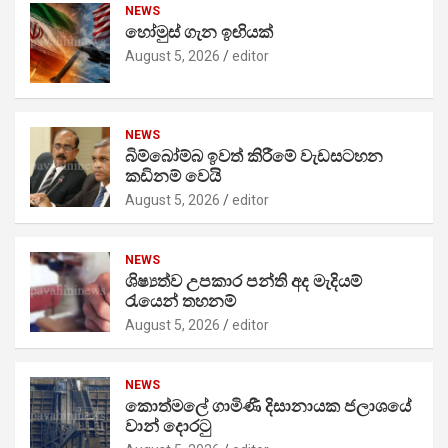
NEWS
හෝමුස් ගැන ඉඟියක්
August 5, 2026
editor
NEWS
බිම්බෝම්බ ඉවත් කිරීමේ වැඩසටහන
කඩිනම් වෙයි
August 5, 2026
editor
NEWS
ශිෂ්‍යත්ව උපකාර පන්ති අද මැදියම්
රැයෙන් තහනම්
August 5, 2026
editor
NEWS
කොත්මලේ ගාමිණී දිසානායක ජලාශයේ
වාන් දොරටු