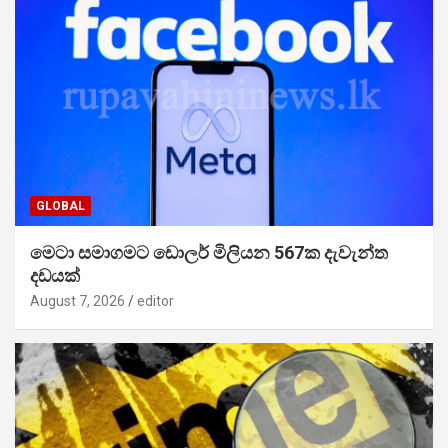
GLOBAL
මෙටා සමාගමට ඩොලර් මිලියන 567ක දැවැන්ත
දඩයක්
August 7, 2026
editor