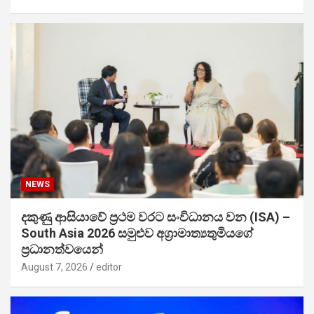
NEWS
දකුණු ආසියාවේ ප්‍රථම වරට සංවිධානය වන (ISA) –
South Asia 2026 සමුළුව අග්‍රාමාත්‍යතුමියගේ
ප්‍රධානත්වයෙන්
August 7, 2026
editor