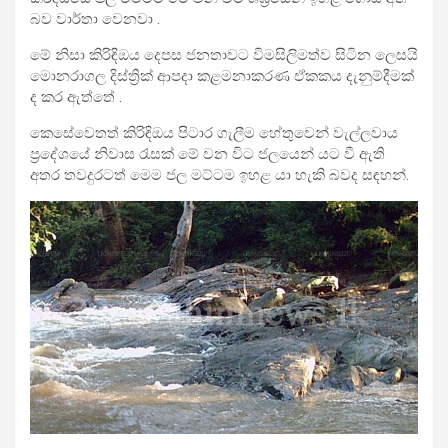
බව වාර්තා වෙනවා .
මේ නිසා කිරිඳිඔය දෙපස ජනතාවට විමසිලිමත්ව සිටින ලෙසයි
මොනරාගල දිස්ත්‍රික් ආපදා කළමනාකරණ ඒකකය දැනුම්දීමක්
ද කර ඇත්තේ .
කෙසේවෙතත් කිරිඳිඔය පිටාර ගැලීම හේතුවෙන් වැල්ලවාය
ප්‍රදේශයේ නිවාස රැසක් මේ වන විට ජලයෙන් යට වී ඇති
අතර තවදුරටත් මෙම ජල මට්ටම ඉහළ යා හැකි බවද සඳහන්.