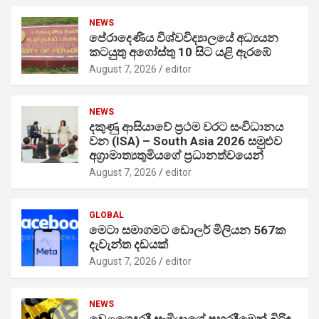
NEWS
පේරාදෙණිය විශ්වවිද්‍යාලයේ අධ්‍යයන
කටයුතු අගෝස්තු 10 සිට යළි ඇරඹේ
August 7, 2026
editor
NEWS
දකුණු ආසියාවේ ප්‍රථම වරට සංවිධානය
වන (ISA) – South Asia 2026 සමුළුව
අග්‍රාමාත්‍යතුමියගේ ප්‍රධානත්වයෙන්
August 7, 2026
editor
GLOBAL
මෙටා සමාගමට ඩොලර් මිලියන 567ක
දැවැන්ත දඩයක්
August 7, 2026
editor
NEWS
වෙළගෙදරදී සැමියාගේ පහරදීමෙන් බිරිඳ