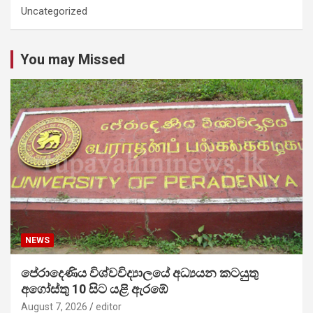
Uncategorized
You may Missed
NEWS
පේරාදෙණිය විශ්වවිද්‍යාලයේ අධ්‍යයන කටයුතු
අගෝස්තු 10 සිට යළි ඇරඹේ
August 7, 2026
editor