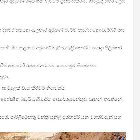
ැර අමුණේ කැඩී ගිය බැම්මේ ප්‍රතිසංස්කරණ කටයුතු ස්ථිර ලෙස
හා දියවර සපයන ඇලහැර අමුණේ බැම්ම පසුගිය නොවැම්බර් මස
ෙස කැඩී ගිය ඇලහැර අමුණේ බැම්ම වැලි ‍කොට්ට යොදා පිළිසකර
ය කිරීම කෙරෙහි රජයේ අවධානය යොමුව තිබෙනවා.
ුවා.
 ක මුදලක් වැය කිරීමට නියමිතයි.
ට අපේක්‍ෂිත බවයි වාරිමාර්ග දෙපාර්තමේන්තුව සඳහන් කරන්නේ.
 සරත්, පාර්ලිමේන්තු මන්ත්‍රී සුනිල් රත්නසිරි යන මහත්වරුන් සහ