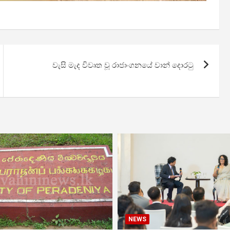
වැසි මැද විවෘත වූ රාජාංගනයේ වාන් දොරටු
NEWS