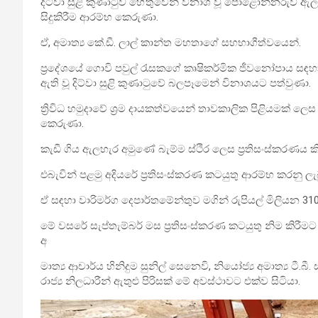
දිට්වා සුළි කුණාටුව හේතුවෙන් විනාශ වූ පොළොන්නරුව ඇලහ
සිදුකිරීම ආරම්භ කෙරුණා.
ඒ, අමාත්‍ය කේ.ඩී. ලාල් කාන්ත මහතාගේ සහභාගීත්වයෙන්.
ප්‍රදේශයේ ගොවි පවුල් රැසකගේ කෘෂිකර්මික ජීවනෝපාය සඳ
ඇති වූ දිට්වා සුළි කුණාටු‍වේ බලපෑමෙන් විනාශයට පත්වුණා.
ත්‍රිවිධ හමුදාවේ ශ්‍රම දායකත්වයෙන් තාවකාලික පිළියමක් ල
කෙරුණා.
කැඩී ගිය ඇලහැර අමුණේ බැම්ම ස්ථිර ලෙස ප්‍රතිසංස්කරණ
එබැවින් පළමු අදියරේ ප්‍රතිසංස්කරණ කටයුතු ආරම්භ කරනු ලැබ
ඒ සඳහා වාරිමර්ග දෙපාර්තමේන්තුව මගින් රුපියල් මිලියන 310
මේ වසරේ සැප්තැම්බර් මස ප්‍රතිසංස්කරණ කටයුතු නිම කිරීම
අ
මාත්‍ය ආචාර්ය හිනිදුම සුනිල් සෙනෙවි, නියෝජ්‍ය අමාත්‍ය ටී.බී.
රාජ්‍ය නිලධාරීන් ඇතුළු පිරිසක් මේ අවස්ථාවට එක්ව සිටියා.