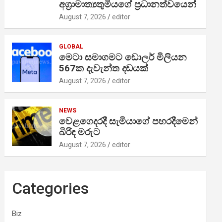
අග්‍රාමාත්‍යතුමියගේ ප්‍රධානත්වයෙන්
August 7, 2026
editor
GLOBAL
මෙටා සමාගමට ඩොලර් මිලියන
567ක දැවැන්ත දඩයක්
August 7, 2026
editor
NEWS
වෙළගෙදරදී සැමියාගේ පහරදීමෙන්
බිරිඳ මරුට
August 7, 2026
editor
Categories
Biz