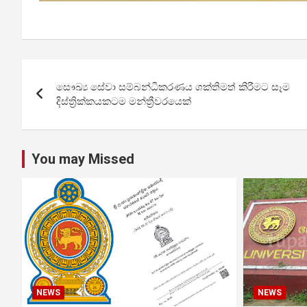
Post
සෞඛ්‍ය සේවා සම්බන්ධීකරණය ශක්තිමත් කිරීමට සෑම
navigation
දිස්ත්‍රික්කයකටම මන්ත්‍රීවරයෙක්
You may Missed
NEWS
NEWS