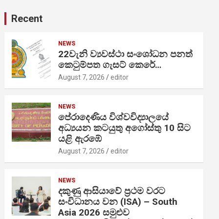
Recent
NEWS
22වැනි ව්‍යවස්ථා සංශෝධන පනත්
කෙටුම්පත ගැසට් කෙරේ…
August 7, 2026
editor
NEWS
පේරාදෙණිය විශ්වවිද්‍යාලයේ
අධ්‍යයන කටයුතු අගෝස්තු 10 සිට
යළි ඇරඹේ
August 7, 2026
editor
NEWS
දකුණු ආසියාවේ ප්‍රථම වරට
සංවිධානය වන (ISA) – South
Asia 2026 සමුළුව