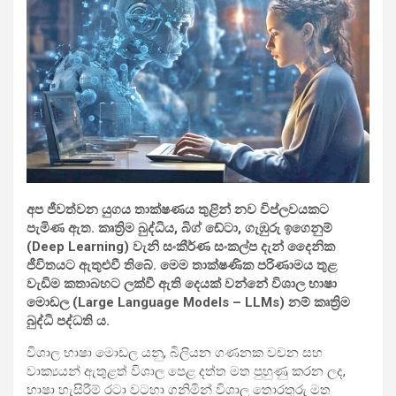
අප ජීවත්වන යුගය තාක්ෂණය තුළින් නව විප්ලවයකට
පැමිණ ඇත. කෘත්‍රිම බුද්ධිය, බිග් ඩේටා, ගැඹුරු ඉගෙනුම්
(Deep Learning) වැනි සංකීර්ණ සංකල්ප දැන් දෛනික
ජීවිතයට ඇතුළුවී තිබේ. මෙම තාක්ෂණික පරිණාමය තුළ
වැඩිම කතාබහට ලක්වී ඇති දෙයක් වන්නේ විශාල භාෂා
මොඩල (Large Language Models – LLMs) නම් කෘත්‍රිම
බුද්ධි පද්ධති ය.
විශාල භාෂා මොඩල යනු, බිලියන ගණනක වචන සහ
වාක්‍යයන් ඇතුළත් විශාල පෙළ දත්ත මත පුහුණු කරන ලද,
භාෂා හැසිරීම් රටා වටහා ගනිමින් විශාල තොරතුරු මත