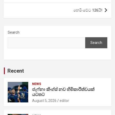
හෙමිංවේට 126යි!
Search
Search
Recent
NEWS
ජැෆ්නා කිංග්ස් නව හිමිකාරීත්වයක්
යටතට
August 5, 2026
editor