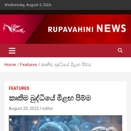
Skip
Wednesday, August 5, 2026
to
content
Rupavahini News
Home
Features
කෘතිම බුද්ධියේ මීළඟ පිම්ම
FEATURES
කෘතිම බුද්ධියේ මීළඟ පිම්ම
August 20, 2025
editor