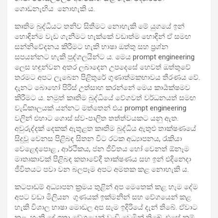
ගොඩනැඟිය නොහැකි ය.
කෘතිම බුද්ධියට තනිව සිතීමට නොහැකි මේ යුගයේ ඉන්
හොඳින්ම වැඩ ගැනීමට හැක්කේ වඩාත්ම හොඳින් ඒ සමඟ
සන්නිවේදනය කිරීමට හැකි භාෂා ඔත්තු සහ ප්‍රශ්න
සපයන්නට හැකි පුද්ගලයින්ට ය. මෙය prompt engineering
ලෙස හඳුන්වන අතර ලබාදෙන උපදෙසේ හෙවත් ඔත්තුවේ
තරමට අපට ලැබෙන පිළිතුරේ ගුණාත්මකභාවය තීරණය වේ.
දැනට බොහෝ පිරිස් උත්සාහ කරන්නේ මෙය කාර්‍යක්ෂමව
කිරීමට ය. නමුත් කෘතිම බුද්ධියේ වේගවත් වර්ධනයත් සමඟ
වැඩිකාලයක් යන්නට මත්තෙන් එය prompt engineering
වලින් එහාට ගොස් ස්ව-පාලිත තත්ත්වයකට යනු ඇත.
අවුරුද්දක් දෙකක් ඇතුළත කෘතිම බුද්ධිය ඇතුළු තාක්ෂණයේ
සිදුවූ වෙනස පිළිබඳ සිතන විට රටක අධ්‍යාපනය, රැකියා
වෙළෙඳපොළ , ආර්ථිකය, ජන ජීවිතය හෝ වෙනත් ඕනෑම
මාතෘකාවක් පිළිබඳ කතාවේදී තාක්ෂණය සහ ඉන් එදිනෙදා
ජීවිතයට පවා වන බලපෑම අපට අමතක කළ නොහැකි ය.
කටපාඩම් අධ්‍යාපන ක්‍රමය තුළින් අප මෙතෙක් කළ හැම දේම
අපට වඩා මිලියන ගුණයක් ඉක්මනින් සහ වේගයෙන් කළ
හැකි විශාල භාෂා මොඩල අප සැම ඉදිරියේ දැන් තිබේ. ඒවාට
කළ හැකි දේ ඉතා වේගයෙන් වැඩි වෙමින් තිබේ. එසේ නම්