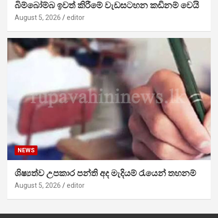
බිම්බෝම්බ ඉවත් කිරීමේ වැඩසටහන කඩිනම් වෙයි
August 5, 2026
editor
NEWS
ශිෂ්‍යත්ව උපකාර පන්ති අද මැදියම් රැයෙන් තහනම්
August 5, 2026
editor