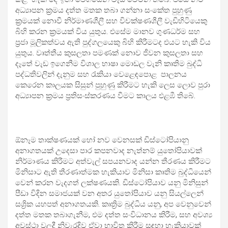
අධ්‍යාපන ක්‍රමය දත්ත මතක තබා ගන්නා සංකේත පුහුණු
ක්‍රමයක් නොවී නිර්මාණශීලී සහ විචක්ෂණශීලී වැඩිහිටියෙකු
බිහි කරන ක්‍රමයක් විය යුතුය. එසේම මානව ගුණධර්ම සහ
ප්‍රජා මූලිකත්වය ඇති පුද්ගලයෙකු බිහි කිරීමටද එයට හැකි විය
යුතුය. වෘත්තීය කුසලතා පමණක් නොව ජීවන කුසලතා සහ
දෑතේ වැඩ ඉගෙනීම විශාල භාෂා මොඩල වැනි කෘතිම බුද්ධි
පද්ධතිවලින් දැනුම සහ රැකියා වෙළෙඳපොළ පාලනය
කෙරෙන කාලයක සිසුන් පුහුණු කිරීමට හැකි ලෙස ලොව පුරා
අධ්‍යාපන ක්‍රමය ප්‍රතිසංස්කරණය වීමට කාලය එළඹී තිබේ.
ඕනෑම තාක්ෂණයක් හෝ නව වෙනසක් ඩිස්ටෝපියානු
අනාගතයක් උදෙසා පාර කපනවාද නැත්නම් යුතෝපියාවක්
නිර්මාණය කිරීමට අත්වැල් සපයනවාද යන්න තීරණය කිරීමට
මිනිසාට ඇති තීරණාත්මක හැකියාව මිනිසා කෘතිම බුද්ධියෙන්
වෙන් කරන වැදගත් ලක්ෂණයකි. ඩිස්ටෝපියාව යනු මිනිසුන්
පීඩා විදින සමාජයක් වන අතර යුතෝපියාව යනු සියල්ලෙන්
සශ්‍රික යහපත් අනාගතයකි. කෘත්‍රිම බුද්ධිය යනු, අප වෙනුවෙන්
දත්ත මතක තබාගැනීම, එම දත්ත සංවිධානය කිරීම, සහ අවශ්‍ය
අවස්ථා වලදී නිවැරදිව ඒවා භාවිත කිරීම සඳහා හැකියාවක්