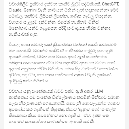
විචාරශීලීව ප්‍රතිචාර දක්වන කෘතිම බුද්ධි පද්ධතියකි. ChatGPT,
Claude, Gemini වැනි නාමයන් මඟින් දැන් හඳුනාගන්නා මෙම
මොඩල, තනිවම ලිපියක් ලියන්න, ගණිත ගැටලු විසඳන්න,
ව්‍යාපාර සැලසුම් දක්වන්න, එසේත් නැතිනම් මිනිස්
මනෝභාවයන්ට ගැළපෙන පරිදි සංවාදයක නිරත වන්නද
හැකියාවක් ඇත.
විශාල භාෂා මොඩලයක් ක්‍රියාත්මක වන්නේ කෙටි කටපාඩම්
මත නොවයි. වඩාත්ම සංකීර්ණ ගණිතමය ගැඹුරු ඉගෙනුම්
ආකෘති ඔස්සේ, වචන සහ වාක්‍ය අතර ඇති සංකේතමය
සබඳතා සොයාගෙන ඒවා මත පදනම්ව අනාගත වචන හෝ
අදහස් අනුමාන කිරීම මගින් ය. මෙය සිදු වන්නේ ව්‍යාකරණය,
අර්ථය, පද රටා, සහ භාෂා භාවිතයේ ආකාර වැනි ලක්ෂණ
අරමුණු කරගනිමින් ය.
වචනය යනු සංකේතයක් බවට පත්ව ඇති අතර, LLM
තාක්ෂණය එම සංකේත විශ්ලේෂණය කරමින් මිනිසාට සමාන
ලෙස නිරූපණයක් ගොඩනඟයි. මෙවැනි මොඩලයන්ට භාෂාව
අවබෝධ කර ගැනීමක් තිබුණද, ඒවාට ‘දැනුම’ හෝ ‘සංකල්ප’
තියෙනවා කියා පවසන්නට නොහැකි ය. ඒවා දත්ත මත
පදනම්ව සාදාගන්නා සංඛ්‍යාත්මක ආකෘති පමණි.