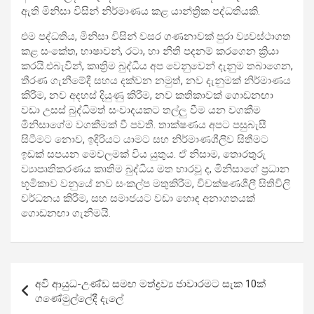
ඇති මිනිසා විසින් නිර්මාණය කළ යාන්ත්‍රික පද්ධතියකි.
එම පද්ධතිය, මිනිසා විසින් වසර ගණනාවක් පුරා ව්‍යවස්ථාගත
කළ සංකේත, භාෂාවන්, රටා, හා නීති පදනම් කරගෙන ක්‍රියා
කරයි.එබැවින්, කෘත්‍රිම බුද්ධිය අප වෙනුවෙන් දැනුම තබාගෙන,
තීරණ ගැනීමේදී සහය දක්වන නමුත්, නව දැනුමක් නිර්මාණය
කිරීම, නව අදහස් දියුණු කිරීම, නව කතිකාවක් ගොඩනඟා
වඩා උසස් බුද්ධිමත් සංවාදයකට තල්ලු වීම යන වගකීම
මිනිසාගේම වගකීමක් වී පවතී. තාක්ෂණය අපට පසුබැසී
සිටීමට නොව, ඉදිරියට යාමට සහ නිර්මාණශීලීව සිතීමට
ඉඩක් සපයන මෙවලමක් විය යුතුය. ඒ නිසාම, තොරතුරු
ව්‍යාපෘතිකරණය කෘතිම බුද්ධිය මත භාරවූ ද, මිනිසාගේ ප්‍රධාන
භූමිකාව වනුයේ නව සංකල්ප මතුකිරීම, විචක්ෂණශීලී සිතිවිලි
වර්ධනය කිරීම, සහ සමාජයට වඩා හොඳ අනාගතයක්
ගොඩනඟා ගැනීමයි.
Post
අවි ආයුධ-උණ්ඩ සමඟ මත්ද්‍රව්‍ය ජාවා­ර­මට සැක 10ක්
navigation
ගණේ­මු­ල්ලේදී දැලේ