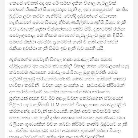
කෙසේ වෙතත් අද අප මේ සමඟ දකින විශාල ගැටලුවක්
වන්නේ ශිෂ්‍යයින් සිය පැවරුම් වැනි දෑ ඉතා පහසුවෙන් කෘතිම
බුද්ධිය ලවා කරවා ගැනීමයි. මෙහිදී දරුවන්ගේ අධ්‍යාපන
හැකියාවන් මොට වීමටද නිර්මාණශීලීත්වය අහිමි වීමට හැකි
බව බොහෝ දෙනා විස්සෝපයට පත්ව සිටී. දැනටමත් රැකියා
වෙ‍ෙළඳපොළ මේ නිසාම බොහෝ ගැටලුවලට මුහුණ දී සිටී.
සමහර රැකියා අවස්ථා දැනටමත් නැති වී ඇති අතර තවත්
රැකියා අවස්ථා නැති වීමට ඉඩ ඇති බව පෙනී යයි.
ඇත්තෙන්ම මෙවැනි විශාල භාෂා මොඩල නිසා සමාජ
අර්බුදයකට අප යෑමට ඉඩ ඇතිද? විශාල භාෂා මොඩලයක් යනු
කටපාඩම් අධ්‍යාපන මොඩලයේ විශාල මුහුණුවරකි. මෙම
පද්ධති පුහුණු කර නොඑසේනම් ගොඩ නඟා ඇත්තේ භාෂාව
භාවිතා කරමිනි. වචන යනු සංකේත ය. කටපාඩම් කිරීමෙන්
අප කරන්නේ මේ සංකේත මතකයේ ගබඩා කරගෙන
ප්‍රශ්නයක් අසන විට ඊට අදාළ වචන තෝරාගෙන ඒවායෙන්
පිළිතුර ගැට ගැසීමකි. LLM හෙවත් විශාල භාෂා මොඩලවලින්
කරන්නේද මෙවැනි කාර්යයකි. නමුත් අපට කටපාඩම් කර
මතක තබා ගත හැකි දත්ත නොහොත් වචන ප්‍රමාණයට වඩා
බිලියන ගුණයකින් වචන ගබඩා කිරීමට කෘතිම බුද්ධියට හැකි
ය. එනිසා කටපාඩම් කරන අධ්‍යාපන ක්‍රමයක් හරහා විශාල
භාෂා මොඩලවලට අභියෝග කළ හැකි විද්‍යාර්ථීන්