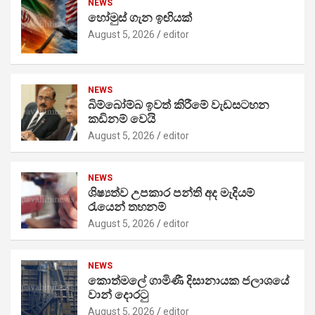
NEWS
හෝමුස් ගැන ඉඟියක්
August 5, 2026
editor
NEWS
බිම්බෝම්බ ඉවත් කිරීමේ වැඩසටහන
කඩිනම් වෙයි
August 5, 2026
editor
NEWS
ශිෂ්‍යත්ව උපකාර පන්ති අද මැදියම්
රැයෙන් තහනම්
August 5, 2026
editor
NEWS
කොත්මලේ ගාමිණී දිසානායක ජලාශයේ
වාන් දොරටු
August 5, 2026
editor