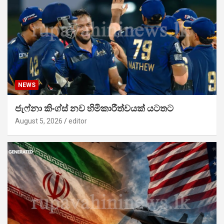
NEWS
ජැෆ්නා කිංග්ස් නව හිමිකාරීත්වයක් යටතට
August 5, 2026
editor