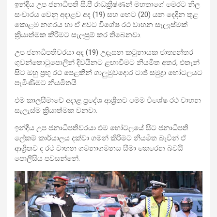
ඉන්දීය උප ජනාධිපති සී.පී රාධක්‍රිෂ්ණන් මහතාගේ මෙරට නිල
සංචාරය වෙනු අදාළව අද (19) සහ හෙට (20) යන දෙදින තුළ
කොළඹ නගරය හා ඒ අවට විශේෂ රථ වාහන සැලැස්මක්
ක්‍රියාත්මක කිරීමට සැලසුම් කර තිබෙනවා.
උප ජනාධිපතිවරයා අද (19) උදෑසන කටුනායක ජාත්‍යන්තර
ගුවන්තොටුපොලින් දිවයිනට ළඟාවීමට නියමිත අතර, එතැන්
සිට ඔහු ප්‍රභූ රථ පෙළකින් ගාලුමුවදොර ටාජ් සමුද්‍රා හෝටලයට
පැමිණීමට නියමිතයි.
එම කාලසීමාවේ අදාළ ප්‍රදේශ ආශ්‍රිතව මෙම විශේෂ රථ වාහන
සැලැස්ම ක්‍රියාත්මක වනවා.
ඉන්දීය උප ජනාධිපතිවරයා එම හෝටලයේ සිට ජනාධිපති
ලේකම් කාර්යාලය දක්වා ගමන් කිරීමට නියමිත බැවින් ඒ
ආශ්‍රිතව ද රථ වාහන ගමනාගමනය සීමා කෙරෙන බවයි
පොලිසිය පවසන්නේ.