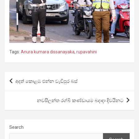
Tags:
Anura kumara dissanayaka
,
rupavahini
Post
අදත් කොළඹ එන්න වැඩිපුර බස්
navigation
නවසීලන්ත රග්බි කණ්ඩායම බදාදා දිවයිනට
Search