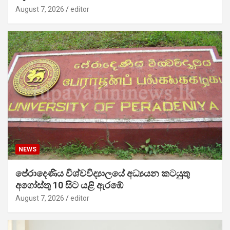
August 7, 2026
editor
NEWS
පේරාදෙණිය විශ්වවිද්‍යාලයේ අධ්‍යයන කටයුතු
අගෝස්තු 10 සිට යළි ඇරඹේ
August 7, 2026
editor