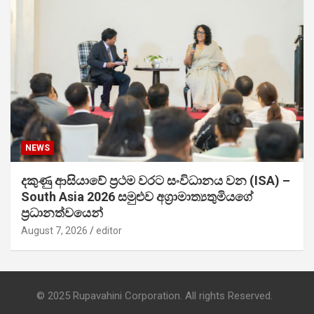
NEWS
දකුණු ආසියාවේ ප්‍රථම වරට සංවිධානය වන (ISA) –
South Asia 2026 සමුළුව අග්‍රාමාත්‍යතුමියගේ
ප්‍රධානත්වයෙන්
August 7, 2026
editor
© 2025 Rupavahini Corporation. All rights Reserved.