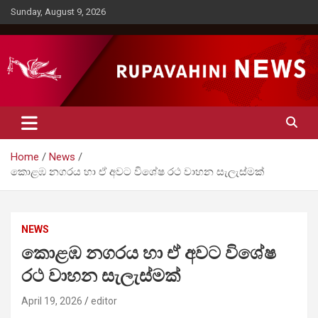
Skip
Sunday, August 9, 2026
to
content
Rupavahini News
Home
News
කොළඹ නගරය හා ඒ අවට විශේෂ රථ වාහන සැලැස්මක්
NEWS
කොළඹ නගරය හා ඒ අවට විශේෂ
රථ වාහන සැලැස්මක්
April 19, 2026
editor