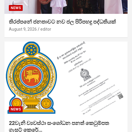
NEWS
තිරප්පනේ ජනතාවට නව ජල පිරිපහදු පද්ධතියක්
August 9, 2026
editor
NEWS
22වැනි ව්‍යවස්ථා සංශෝධන පනත් කෙටුම්පත
ගැසට් කෙරේ…