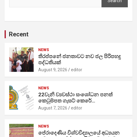
Search
Recent
NEWS
තිරප්පනේ ජනතාවට නව ජල පිරිපහදු
පද්ධතියක්
August 9, 2026
editor
NEWS
22වැනි ව්‍යවස්ථා සංශෝධන පනත්
කෙටුම්පත ගැසට් කෙරේ…
August 7, 2026
editor
NEWS
පේරාදෙණිය විශ්වවිද්‍යාලයේ අධ්‍යයන