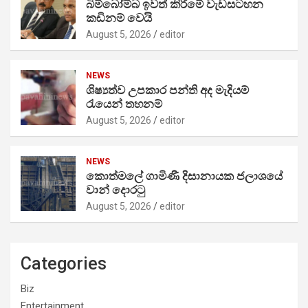
බිම්බෝම්බ ඉවත් කිරීමේ වැඩසටහන
කඩිනම් වෙයි
August 5, 2026
editor
NEWS
ශිෂ්‍යත්ව උපකාර පන්ති අද මැදියම්
රැයෙන් තහනම්
August 5, 2026
editor
NEWS
කොත්මලේ ගාමිණී දිසානායක ජලාශයේ
වාන් දොරටු
August 5, 2026
editor
Categories
Biz
Entertainment