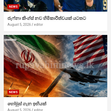
NEWS
ජැෆ්නා කිංග්ස් නව හිමිකාරීත්වයක් යටතට
August 5, 2026
editor
NEWS
හෝමුස් ගැන ඉඟියක්
August 5, 2026
editor