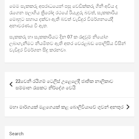
මෙම සැකකරු අපරාධයෙන් පසු වෙඩික්කරු ගිනි අවිය ද
රැගෙන පලාගිය ත්‍රීරෝද රථයේ රියැදුරු බවත්, සැකකාරිය
මොහුට සහාය දක්වා ඇති බවත් වැඩිදුර විමර්ශනයේදී
අනාවරණය වී ඇත.
සැකකරු හා සැකකාරියට දින 07 ක රැඳවුම් නියෝග
ලබාගැනීමට නියමිතව ඇති අතර වෙරළබඩ පොලිසිය විසින්
වැඩිදුර විමර්ශන සිදු කරනවා.
Post
22වෙනි රයිගම් ටෙලීස් උළෙලේදී ජාතික නාලිකාව
navigation
සම්මාන රැසකට නිර්දේශ වෙයි
මහා මාර්ගයක් මළගෙයක් කළ බොලිවියාවේ ගුවන් අනතුර
Search