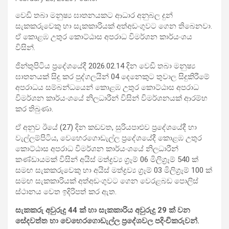
වෙඩි තබා මනුෂ්‍ය ඝාතනයකට ආධාර අනුබල දුන්
සැකකරුවෙකු හා සැකකාරියක් අත්අඩංගුවට ගෙන තිබෙනවා.
ඒ කොළඹ උතුර කොට්ඨාස අපරාධ විමර්ශන කාර්යංශය
විසින්.
ජින්තුපිටිය ප්‍රදේශයේදී 2026.02.14 දින වෙඩි තබා මනුෂ්‍ය
ඝාතනයක් සිදු කර පුද්ගලයින් 04 දෙනෙකුට තුවාල සිදුකිරීමේ
අපරාධය සම්බන්ධයෙන් කොළඹ උතුර කොට්ඨාස අපරාධ
විමර්ශන කාර්යංශයේ නිලධාරීන් විසින් විමර්ශනයක් ආරම්භ
කර තිබුණා.
ඒ අනුව ඊයේ (27) දින කඩවත, සුරියපාළුව ප්‍රදේශයේදී හා
වැල්ලම්පිටිය, වෙහෙරගොඩැල්ල ප්‍රදේශයේදී කොළඹ උතුර
කොට්ඨාස අපරාධ විමර්ශන කාර්යංශයේ නිලධාරීන්
කණ්ඩායමක් විසින් අයිස් මත්ද්‍රව්‍ය ග්‍රෑම් 06 මිලිග්‍රෑම් 540 ක්
සමඟ සැකකරුවෙකු හා අයිස් මත්ද්‍රව්‍ය ග්‍රෑම් 03 මිලිග්‍රෑම් 100 ක්
සමඟ සැකකාරියක් අත්අඩංගුවට ගෙන වෙරළබඩ පොලිස්
ස්ථානය වෙත ඉදිරිපත් කර ඇත.
සැකකරු අවුරුදු 44 ක් හා සැකකාරිය අවුරුදු 29 ක් වන
සේදවත්ත හා වෙහෙරගොඩැල්ල ප්‍රදේශවල පදිංචිකරුවන්.