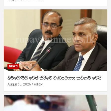
NEWS
බිම්බෝම්බ ඉවත් කිරීමේ වැඩසටහන කඩිනම් වෙයි
August 5, 2026
editor