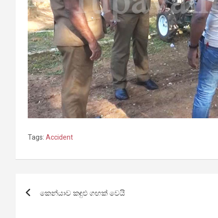
Tags:
Accident
Post
කෙන්යාව කඳුළු ගඟක් වෙයි
navigation