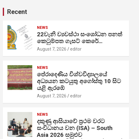
Recent
NEWS
22වැනි ව්‍යවස්ථා සංශෝධන පනත්
කෙටුම්පත ගැසට් කෙරේ…
August 7, 2026
editor
NEWS
පේරාදෙණිය විශ්වවිද්‍යාලයේ
අධ්‍යයන කටයුතු අගෝස්තු 10 සිට
යළි ඇරඹේ
August 7, 2026
editor
NEWS
දකුණු ආසියාවේ ප්‍රථම වරට
සංවිධානය වන (ISA) – South
Asia 2026 සමුළුව