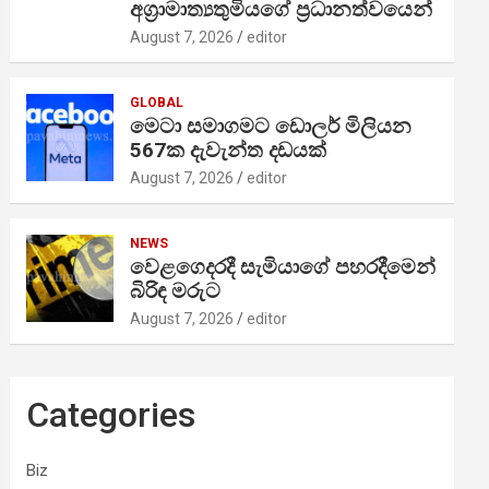
අග්‍රාමාත්‍යතුමියගේ ප්‍රධානත්වයෙන්
August 7, 2026
editor
GLOBAL
මෙටා සමාගමට ඩොලර් මිලියන
567ක දැවැන්ත දඩයක්
August 7, 2026
editor
NEWS
වෙළගෙදරදී සැමියාගේ පහරදීමෙන්
බිරිඳ මරුට
August 7, 2026
editor
Categories
Biz