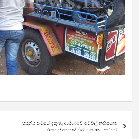
පසුගිය සමයේ දකුණු ආසියාවේ රටවල් කිහිපයක
රජයන් වෙනස් වීමට ප්‍රධාන හේතුව