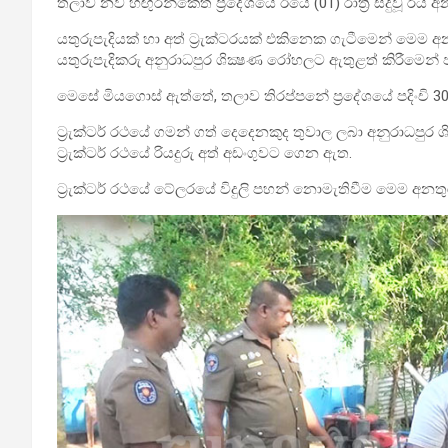
තලාව නව හඟුරන්කෙත ප්‍රදේශයේ ඊයේ (01) රාත්‍රී සිදුවූ රි
යතුරුපැදියක් හා අත් ට්‍රැක්ටරයක් එකිනෙක ගැටීමෙන් මෙම 
යතුරුපැදිකරු අනුරාධපුර ශික්‍ෂණ රෝහලට ඇතුළත් කිරීමෙන්
මෙසේ මියගොස් ඇත්තේ, තලාව තිරප්පනේ ප්‍රදේශයේ පදිංචි 30
ට්‍රැක්ටර් රථයේ ගමන් ගත් දෙදෙනකුද තුවාල ලබා අනුරාධප
ට්‍රැක්ටර් රථයේ රියදුරු අත් අඩංගුවට ගෙන ඇත.
ට්‍රැක්ටර් රථයේ ටේලරයේ විදුලි පහන් නොමැතිවීම මෙම අ