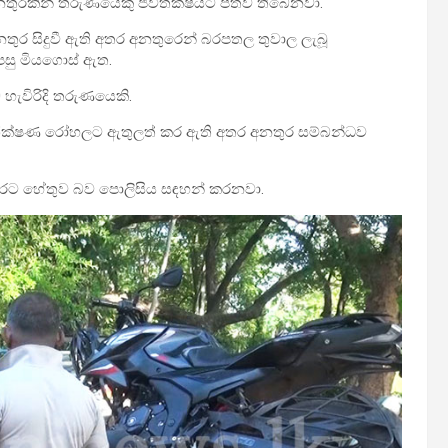
ය අනතුරකින් තරුණයෙකු ජීවිතක්ෂයට පත්ව තිබෙනවා.
අනතුර සිදුවී ඇති අතර අනතුරෙන් බරපතල තුවාල ලැබූ
 පසු මියගොස් ඇත.
 හැවිරිදි තරුණයෙකි.
ුර ශික්ෂණ රෝහලට ඇතුලත් කර ඇති අතර අනතුර සම්බන්ධව
නතුරට හේතුව බව පොලිසිය සඳහන් කරනවා.