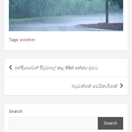
Tags:
weather
Post
ඉන්දියාවෙන් පිටුවහල් කළ 03ක් අත්අඩංගුවට
navigation
බටුවත්තේ වෙඩිතැබීමක්
Search
Search