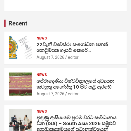
Recent
NEWS
22වැනි ව්‍යවස්ථා සංශෝධන පනත්
කෙටුම්පත ගැසට් කෙරේ…
August 7, 2026
editor
NEWS
පේරාදෙණිය විශ්වවිද්‍යාලයේ අධ්‍යයන
කටයුතු අගෝස්තු 10 සිට යළි ඇරඹේ
August 7, 2026
editor
NEWS
දකුණු ආසියාවේ ප්‍රථම වරට සංවිධානය
වන (ISA) – South Asia 2026 සමුළුව
අග්‍රාමාත්‍යතුමියගේ ප්‍රධානත්වයෙන්