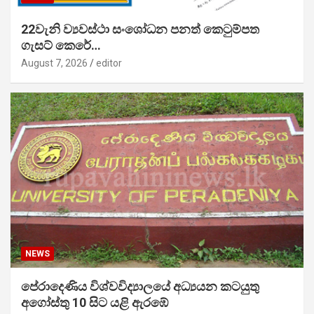
22වැනි ව්‍යවස්ථා සංශෝධන පනත් කෙටුම්පත
ගැසට් කෙරේ…
August 7, 2026
editor
NEWS
පේරාදෙණිය විශ්වවිද්‍යාලයේ අධ්‍යයන කටයුතු
අගෝස්තු 10 සිට යළි ඇරඹේ