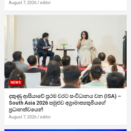
August 7, 2026
editor
NEWS
දකුණු ආසියාවේ ප්‍රථම වරට සංවිධානය වන (ISA) –
South Asia 2026 සමුළුව අග්‍රාමාත්‍යතුමියගේ
ප්‍රධානත්වයෙන්
August 7, 2026
editor