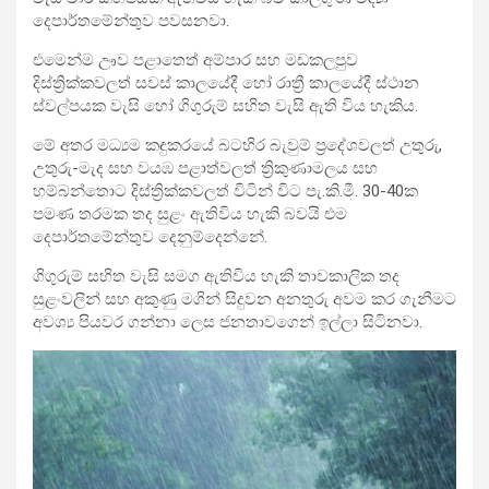
දෙපාර්තමේන්තුව
පවසනවා.
එමෙන්ම ඌව පළාතෙත් අම්පාර සහ මඩකලපුව
දිස්ත්‍රික්කවලත් සවස් කාලයේදී හෝ රාත්‍රී කාලයේදී ස්ථාන
ස්වල්පයක වැසි හෝ ගිගුරුම් සහිත වැසි ඇති විය හැකිය.
මේ අතර මධ්‍යම කඳුකරයේ බටහිර බැවුම් ප්‍රදේශවලත් උතුරු,
උතුරු-මැද සහ වයඹ පළාත්වලත් ත්‍රිකුණාමලය සහ
හම්බන්තොට දිස්ත්‍රික්කවලත් විටින් විට පැ.කි.මී. 30-40ක
පමණ තරමක තද සුළං ඇතිවිය හැකි බවයි එම
දෙපාර්තමේන්තුව දෙනුම්දෙන්නේ.
ගිගුරුම් සහිත වැසි සමග ඇතිවිය හැකි තාවකාලික තද
සුළංවලින් සහ අකුණු මගින් සිදුවන අනතුරු අවම කර ගැනීමට
අවශ්‍ය පියවර ගන්නා ලෙස ජනතාවගෙන් ඉල්ලා සිටිනවා.