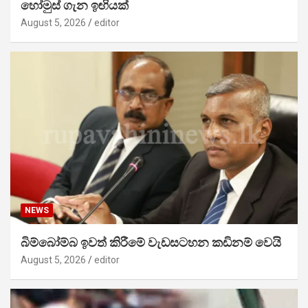
හෝමුස් ගැන ඉඟියක්
August 5, 2026
editor
NEWS
බිම්බෝම්බ ඉවත් කිරීමේ වැඩසටහන කඩිනම් වෙයි
August 5, 2026
editor