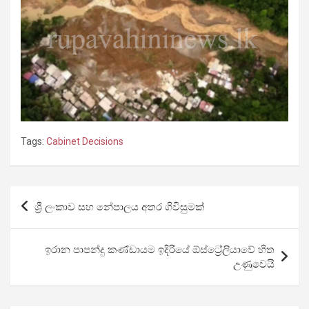
Tags:
Cabinet Decisions
Post
ශ්‍රී ලංකාව සහ නේපාලය අතර ගිවිසුමක්
navigation
ඉරාන පාපන්දු කණ්ඩායම ඉදිරියේ ඕස්ට්‍රේලියාවේ හිත
උණුවෙයි