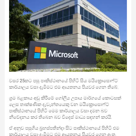
වසර 25කට පසු පාකිස්ථානයේ පිහිටි සිය මයික්‍රොසොෆ්ට්
කාර්යාලය වසා දැමීමට එම ආයතනය පියවර ගෙන තිබේ.
ශ්‍රම බළකාය අඩු කිරීමේ ගෝලීය උපාය මාර්ගයේ කොටසක්
ලෙස තාක්ෂණික දැවැන්තයෙකු වන මයික්‍රොසොෆ්ට්
පාකිස්ථානයේ පිහිටි මෙම කාර්යාලය වසා දමන බව
නිවේදනය කර තිබෙන බව විදෙස් මාධ්‍ය සඳහන් කරයි.
ඒ අනුව පසුගිය බ්‍රහස්පතින්දා සිට පාකිස්ථානයේ පිහිටි එම
කාර්යාලය වසා දැමීමට එම ආයතනය පියවර ගෙන ඇත.