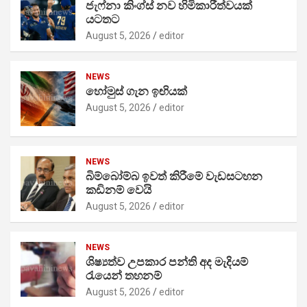
ජැෆ්නා කිංග්ස් නව හිමිකාරීත්වයක්
යටතට
August 5, 2026
editor
NEWS
හෝමුස් ගැන ඉඟියක්
August 5, 2026
editor
NEWS
බිම්බෝම්බ ඉවත් කිරීමේ වැඩසටහන
කඩිනම් වෙයි
August 5, 2026
editor
NEWS
ශිෂ්‍යත්ව උපකාර පන්ති අද මැදියම්
රැයෙන් තහනම්
August 5, 2026
editor