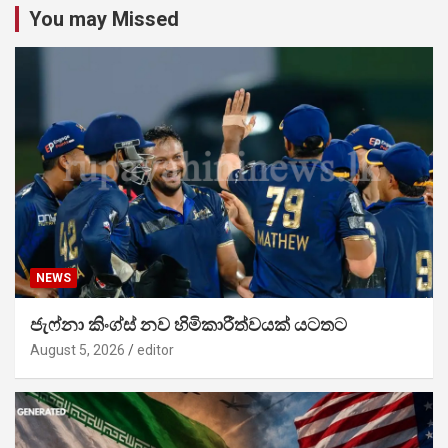
You may Missed
NEWS
ජැෆ්නා කිංග්ස් නව හිමිකාරීත්වයක් යටතට
August 5, 2026
editor