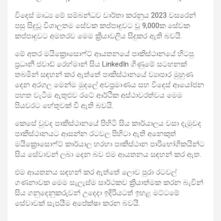
විදෙස් මාධ්‍ය මේ සම්බන්ධව වාර්තා කරනුය 2023 වසරෙන්
පසු සිදුවූ විශාලතම සේවක කප්පාදුවට වූ 9,000ක සේවක
කප්පාදුවට අමතරව මෙම ක්‍රියාවලිය සිදුකර ඇති බවයි.
මේ අතර මයික්‍රොසොෆ්ට් ආයතනයේ පාකිස්ථානයේ හිටපු
ප්‍රධානී ජවාඩ් රෙහ්මාන් සිය LinkedIn ගිණුමේ සටහනක්
තබමින් සඳහන් කර ඇත්තේ පාකිස්ථානයේ ව්‍යාපාර මුහුණ
දෙන අරගල මෙන්ම මුදලේ අවප්‍රමාණය සහ විදෙස් ආයෝජන
පහත වැටීම ඇතුළුව රටේ ආර්ථික අස්ථාවරත්වය මෙම
පියවරට හේතුවක් වී ඇති බවයි.
කෙසේ වුවද පාකිස්ථානයේ පිහිටි සිය කාර්යාලය වසා දැමුවද
පාකිස්ථානයට ආසන්න රටවල පිහිටා ඇති අනෙකුත්
මයික්‍රොසොෆ්ට් කාර්යාල හරහා පාකිස්ථාන පාරිභෝගිකයින්ට
සිය සේවාවන් ලබා දෙන බව එම ආයතනය සඳහන් කර ඇත.
එම ආයතනය සඳහන් කර ඇත්තේ ලොව පුරා රටවල්
ගණනාවක මෙම සැලැස්ම සාර්ථකව ක්‍රියාත්මක කරන බැවින්
සිය ගනුදෙනුකරුවන් උදෙදා ඉදිරියටත් ඉහළ මට්ටමේ
සේවාවක් සැපයීම අපේක්ෂා කරන බවයි.