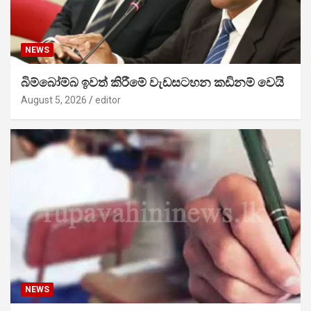
NEWS
බිම්බෝම්බ ඉවත් කිරීමේ වැඩසටහන කඩිනම් වෙයි
August 5, 2026
editor
NEWS