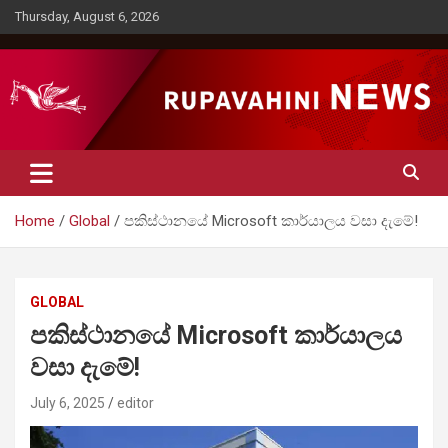
Skip
Thursday, August 6, 2026
to
content
Rupavahini News
Home
Global
පකිස්ථානයේ Microsoft කාර්යාලය වසා දැමේ!
GLOBAL
පකිස්ථානයේ Microsoft කාර්යාලය
වසා දැමේ!
July 6, 2025
editor