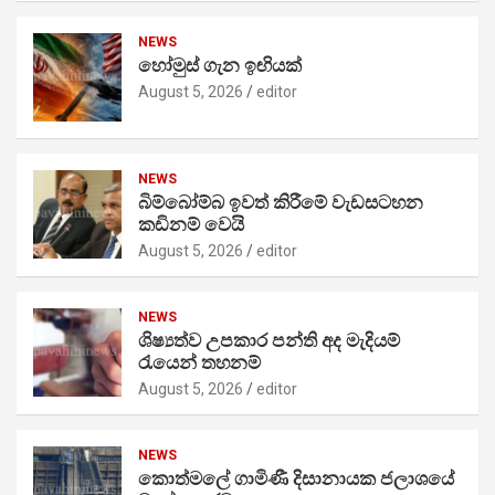
NEWS
හෝමුස් ගැන ඉඟියක්
August 5, 2026
editor
NEWS
බිම්බෝම්බ ඉවත් කිරීමේ වැඩසටහන
කඩිනම් වෙයි
August 5, 2026
editor
NEWS
ශිෂ්‍යත්ව උපකාර පන්ති අද මැදියම්
රැයෙන් තහනම්
August 5, 2026
editor
NEWS
කොත්මලේ ගාමිණී දිසානායක ජලාශයේ