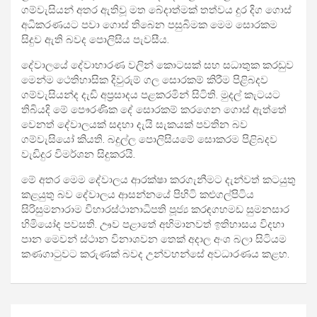
ගම්වැසියන් අතර ඇතිවූ මත බේදාත්මක් තත්වය දුර දිග ගොස්
අධිකරණයට පවා ගොස් තිබෙන පසුබිමක මෙම සොරකම
සිදුව ඇති බවද පොලිසිය පැවසීය.
දේවාලයේ දේවාභාරණ වලින් කොටසක් සහ සධාතුක කරඩුව
මෙන්ම ථෙතිහාසික දිවුරුම් ගල සොරකම් කිරීම පිළිබදව
ගම්වැසියන්ද දැඩි අප්‍රසාදය පළකරමින් සිටිති. මුදල් කැටයට
තිබියදි මේ පෞරණික දේ සොරකම් කරගෙන ගොස් ඇත්තේ
වෙනත් දේවාලයක් සදහා දැයි සැකයක් පවතින බව
ගම්වැසියෝ කියති. බදුල්ල පොලිසියමේ සොකරම පිළිබදව
වැඩිදුර විමර්ශන සිදුකරයි.
මේ අතර මෙම දේවාලය ආරක්ෂා කරගැනීමට දැන්වත් කටයුතු
කළයුතු බව දේවාලය ආසන්නයේ පිහිටි කළුගල්පිටිය
සිරිසුමනාරාම විහාරස්ථානාධිපති පූජ්‍ය කරඳගහමඩ සුමනසාර
හිමියෝද පවසති. ඌව පළාතේ අභිමානවත් ඉතිහාසය විදහා
පාන මෙවන් ස්ථාන විනාශවන තෙක් අදාල අංශ බලා සිටියම
කණගාටුවට කරුණක් බවද උන්වහන්සේ අවධාරණය කළහ.
Post