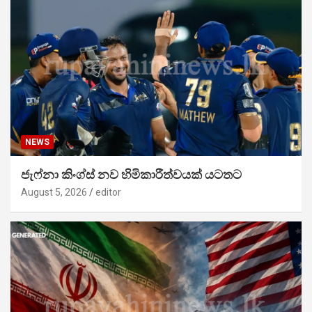
NEWS
ජැෆ්නා කිංග්ස් නව හිමිකාරීත්වයක් යටතට
August 5, 2026
editor