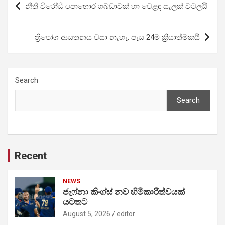
නීති විරෝධී පොහොර ගබඩාවක් හා වෙළඳ සැලක් වටලයි
navigation
ත්‍රිපෝශ ආයතනය වසා නැහැ. පැය 24ම ක්‍රියාත්මකයි
Search
Search
Recent
NEWS
ජැෆ්නා කිංග්ස් නව හිමිකාරීත්වයක්
යටතට
August 5, 2026
editor