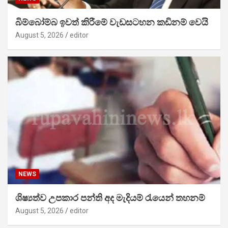
බිම්බෝම්බ ඉවත් කිරීමේ වැඩසටහන කඩිනම් වෙයි
August 5, 2026
editor
NEWS
ශිෂ්‍යත්ව උපකාර පන්ති අද මැදියම් රැයෙන් තහනම්
August 5, 2026
editor