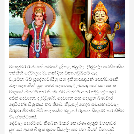
මහනුවර රාජධානි සමයේ ඉඳිකළ බදුල්ල -ලිඳමුල්ල ථෙතිහාසිය
පත්තිනි දේවාලය දිනෙන් දින විනාශමුඛයට ඇද
වැටෙන බව ප්‍රදේශාවාසීහු සහ ඉතිහාසඥයන් පෙන්වාදෙති.
මාල දෙකකින් යුතු මෙම දෙවොලේ උඩමාලයේ සහ පහත
මාලයේ සිතුවම් කර තිබේ. එම සිතුවම් අතර කිවුලේගෙදර
අළුත් දෙවියන්, දැඩිමුණ්ඩ දෙවියන් සහ දොළහ බණඩාර
දෙවියන්ද චිත්‍රණය කර තිබේ. කිවුලේ ගෙදර මොහොට්ටාල
විරුවා ජීවත්ව සිටි කාලයේම ඔහුගේ රූපයද සිතුවම් කර තිබීම
විශේෂත්වයකි.
දේවාල දොරටුවේ තිබෙන මකර තොරණ ඇතුළු මහනුවර
යුගයට අයත් බිතු සතුවම් සියල්ල මේ වන විටත් විනාශවී