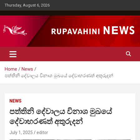
Skip
Thursday, August 6, 2026
to
content
Rupavahini News
Home
News
පත්තිනි දේවාලය විනාශ මුඛයේ දේවාභරණත් අතුරුදන්
NEWS
පත්තිනි දේවාලය විනාශ මුඛයේ
දේවාභරණත් අතුරුදන්
July 1, 2025
editor