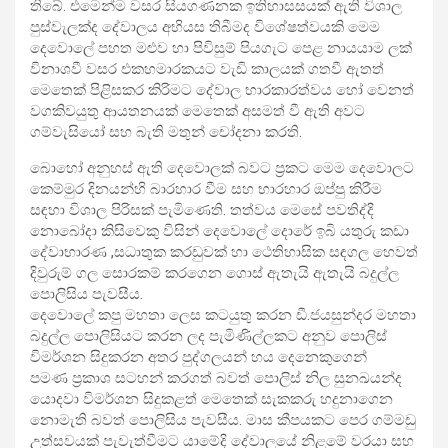
තිබේ. එමෙන්ම වසර සියගණනක ඉතිහාසසයක් ඇති විශාල
පුස්වැලක්ද දේවාලය අභියස තිබීමද විශේෂත්වයකි මෙම
දෙවොලේ පහත මළුව හා පිවිසුම් පියගැට පෙළ නායයාම ලක්
විනාශවී වසර එකහමාරකයට වැඩි කාලයක් ගතවී ඇතත්
මෙතෙක් පිළිසකර කිරිමට දේවාල භාරකාරත්වය හෝ වෙනත්
වගකිවයුතු ආයතනයක් මෙතෙක් අසමත් වී ඇති අවට
ගම්වැසියෝ සහ බැති මතුන් චෝදනා කරති.
බොහෝ අනුහස් ඇති දෙවොලක් බවට ප්‍රකට මෙම දෙවොලට
කෙම්මුර දිනයන්හි බාරහාර වීම සහ භාරහාර ඔප්පු කිරීම
සඳහා විශාල පිරිසක් පැමිණෙති. තත්වය මෙසේ පවතිද්දි
නොබෝදා කිසිවෙකු විසින් දෙවොලේ දොරේ ඉබි යතුරු කඩා
දේවාභාරණ ,සධාතුක කරඩුවක් හා ථෙතිහාසික සඳගල හෙවත්
දිවුරුම් ගල සොරකම් කරගෙන ගොස් ඇතැයි ඇතැයි බදුල්ල
පොලිසිය පැවසීය.
දෙවොලේ කපු මහතා ලෙස කටයුතු කරන ඩී.ජයසුන්දර මහතා
බදුල්ල පොලිසියට කරන ලද පැමිණිල්ලකට අනුව පොලිස්
විමර්ශන සිදුකරන අතර පුද්ගලයන් හය දෙනෙකුගෙන්
පමණ ප්‍රකාශ සටහන් කරගත් බවත් පොලිස් නිල සුනඛයන්ද
යොදවා විමර්ශන සිදුකළත් මෙතෙක් සැකකරු හදුනාගෙන
නොමැති බවත් පොලිසිය පැවසීය. මාස කීපයකට පෙර ගම්මඩු
උත්සවයක් පැවැත්වීමට යාමේදි දේවාලයේ නිළමේ වරයා සහ