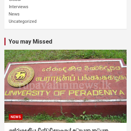
Interviews
News
Uncategorized
You may Missed
NEWS
පේරාදෙණිය විශ්වවිද්‍යාලයේ අධ්‍යයන කටයුතු