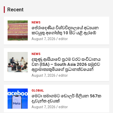
Recent
NEWS
පේරාදෙණිය විශ්වවිද්‍යාලයේ අධ්‍යයන
කටයුතු අගෝස්තු 10 සිට යළි ඇරඹේ
August 7, 2026
editor
NEWS
දකුණු ආසියාවේ ප්‍රථම වරට සංවිධානය
වන (ISA) – South Asia 2026 සමුළුව
අග්‍රාමාත්‍යතුමියගේ ප්‍රධානත්වයෙන්
August 7, 2026
editor
GLOBAL
මෙටා සමාගමට ඩොලර් මිලියන 567ක
දැවැන්ත දඩයක්
August 7, 2026
editor