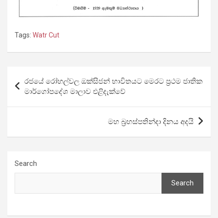
Tags:
Watr Cut
Post
රජයේ රෝහල්වල ඔක්සිජන් භාවිතයට මෙරට ප්‍රථම ජාතික
navigation
මාර්ගෝපදේශ මාලාව එළිදැක්වේ
මහ බ්‍රහස්පතින්දා දිනය අදයි
Search
Search