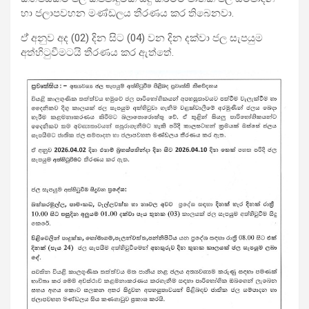
හා ජලාපවහන මණ්ඩලය තීරණය කර තිබෙනවා.
ඒ් අනුව අද (02) දින සිට (04) වන දින දක්වා ජල සැපයුම
අත්හිටුවීමටයි තීරණය කර ඇත්තේ.