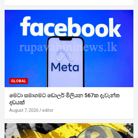
GLOBAL
මෙටා සමාගමට ඩොලර් මිලියන 567ක දැවැන්ත
දඩයක්
August 7, 2026
editor