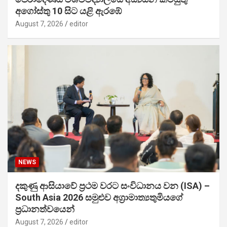
අගෝස්තු 10 සිට යළි ඇරඹේ
August 7, 2026
editor
NEWS
දකුණු ආසියාවේ ප්‍රථම වරට සංවිධානය වන (ISA) –
South Asia 2026 සමුළුව අග්‍රාමාත්‍යතුමියගේ
ප්‍රධානත්වයෙන්
August 7, 2026
editor