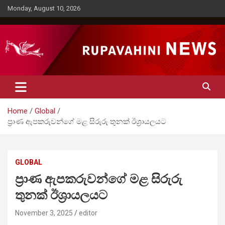
Skip
Monday, August 10, 2026
to
content
Rupavahini News
Home
Global
ප්‍රාණ ඇපකරුවන්ගේ මළ සිරුරු තුනක් ඊශ්‍රායලයට
GLOBAL
ප්‍රාණ ඇපකරුවන්ගේ මළ සිරුරු
තුනක් ඊශ්‍රායලයට
November 3, 2025
editor