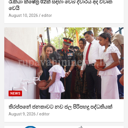
රැකියා ක්ෂේත්‍ර 02ක් සඳහා වෙබ් ද්වාරය අද විවෘත
වෙයි
August 10, 2026
editor
NEWS
තිරප්පනේ ජනතාවට නව ජල පිරිපහදු පද්ධතියක්
August 9, 2026
editor