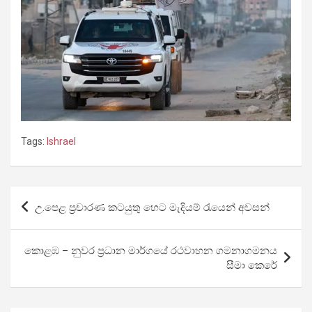
Tags:
Ishrael
Post
උ.පෙළ ප්‍රචාරණ කටයුතු හෙට මැදියම් රැයෙන් අවසන්
navigation
කොළඹ – නුවර ප්‍රධාන මාර්ගයේ රථවාහන ගමනාගමනය
සීමා කෙරේ