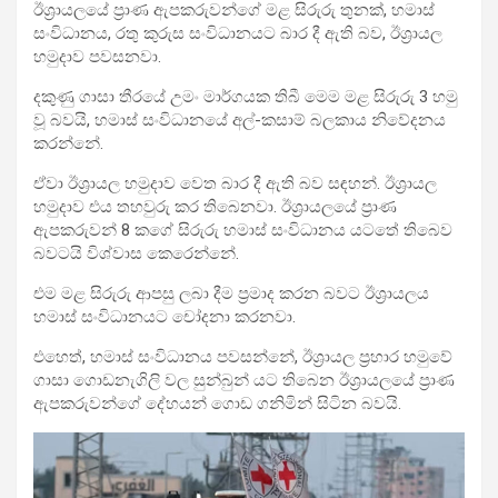
ඊශ්‍රායලයේ ප්‍රාණ ඇපකරුවන්ගේ මළ සිරුරු තුනක්, හමාස්
සංවිධානය, රතු කුරුස සංවිධානයට බාර දී ඇති බව, ඊශ්‍රායල
හමුදාව පවසනවා.
දකුණු ගාසා තීරයේ උමං මාර්ගයක තිබී මෙම මළ සිරුරු 3 හමු
වූ බවයි, හමාස් සංවිධානයේ අල්-කසාම් බලකාය නිවේදනය
කරන්නේ.
ඒවා ඊශ්‍රායල හමුදාව වෙත බාර දී ඇති බව සඳහන්. ඊශ්‍රායල
හමුදාව එය තහවුරු කර තිබෙනවා. ඊශ්‍රායලයේ ප්‍රාණ
ඇපකරුවන් 8 කගේ සිරුරු හමාස් සංවිධානය යටතේ තිබෙව
බවටයි විශ්වාස කෙරෙන්නේ.
එම මළ සිරුරු ආපසු ලබා දීම ප්‍රමාද කරන බවට ඊශ්‍රායලය
හමාස් සංවිධානයට චෝදනා කරනවා.
එහෙත්, හමාස් සංවිධානය පවසන්නේ, ඊශ්‍රායල ප්‍රහාර හමුවේ
ගාසා ගොඩනැගිලි වල සුන්බුන් යට තිබෙන ඊශ්‍රායලයේ ප්‍රාණ
ඇපකරුවන්ගේ දේහයන් ගොඩ ගනිමින් සිටින බවයි.