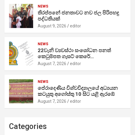
NEWS
තිරප්පනේ ජනතාවට නව ජල පිරිපහදු
පද්ධතියක්
August 9, 2026
editor
NEWS
22වැනි ව්‍යවස්ථා සංශෝධන පනත්
කෙටුම්පත ගැසට් කෙරේ…
August 7, 2026
editor
NEWS
පේරාදෙණිය විශ්වවිද්‍යාලයේ අධ්‍යයන
කටයුතු අගෝස්තු 10 සිට යළි ඇරඹේ
August 7, 2026
editor
Categories