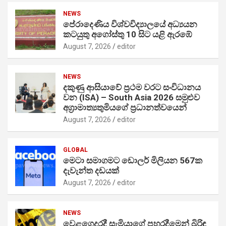
NEWS
පේරාදෙණිය විශ්වවිද්‍යාලයේ අධ්‍යයන
කටයුතු අගෝස්තු 10 සිට යළි ඇරඹේ
August 7, 2026
editor
NEWS
දකුණු ආසියාවේ ප්‍රථම වරට සංවිධානය
වන (ISA) – South Asia 2026 සමුළුව
අග්‍රාමාත්‍යතුමියගේ ප්‍රධානත්වයෙන්
August 7, 2026
editor
GLOBAL
මෙටා සමාගමට ඩොලර් මිලියන 567ක
දැවැන්ත දඩයක්
August 7, 2026
editor
NEWS
වෙළගෙදරදී සැමියාගේ පහරදීමෙන් බිරිඳ