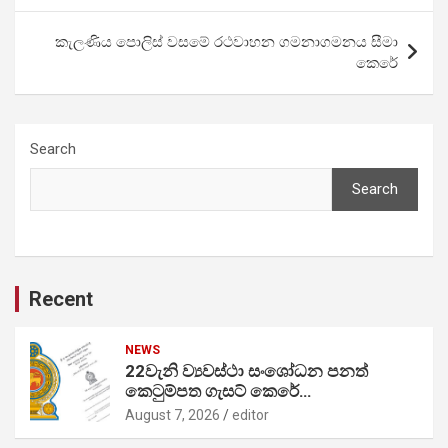
කැලණිය පොලිස් වසමේ රථවාහන ගමනාගමනය සීමා
කෙරේ
Search
Search
Recent
NEWS
22වැනි ව්‍යවස්ථා සංශෝධන පනත්
කෙටුම්පත ගැසට් කෙරේ…
August 7, 2026
editor