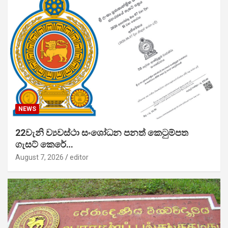
NEWS
22වැනි ව්‍යවස්ථා සංශෝධන පනත් කෙටුම්පත
ගැසට් කෙරේ…
August 7, 2026
editor