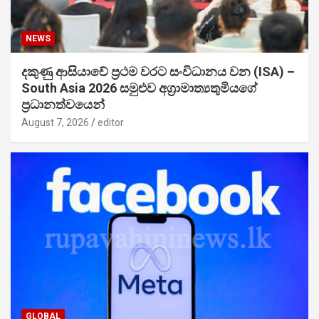
NEWS
දකුණු ආසියාවේ ප්‍රථම වරට සංවිධානය වන (ISA) –
South Asia 2026 සමුළුව අග්‍රාමාත්‍යතුමියගේ
ප්‍රධානත්වයෙන්
August 7, 2026
editor
GLOBAL