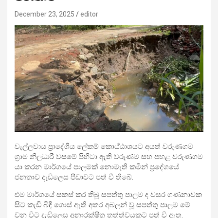
December 23, 2025
editor
වැල්ලවාය ප්‍රාදේශීය ලේකම් කොඨ්ඨාශයට අයත් වරුණගම
ග්‍රාම නිලධාරී වසමේ පිහිටා ඇති වරුණම සහ පහළ වරුණගම
යා කරන මාර්ගයේ පාලමක් නොමැති කමින් ප්‍රදේශයේ
ජනතාව දැඩිලෙස පීඩාවට පත්
වී තිබේ.
එම මාර්ගයේ සකස් කර තිබූ සපත්තු පාලම ද වසර ගණනාවක
සිට කැඩි බිඳී ගොස් ඇති අතර අබලන් වූ සපත්තු පාලම මේ
වන විට දැඩිලෙස අනාරක්ෂිත තත්ත්වයකට පත් වි ඇත.