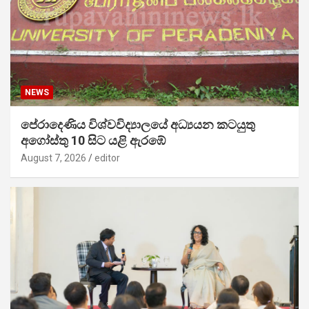
NEWS
පේරාදෙණිය විශ්වවිද්‍යාලයේ අධ්‍යයන කටයුතු
අගෝස්තු 10 සිට යළි ඇරඹේ
August 7, 2026
editor