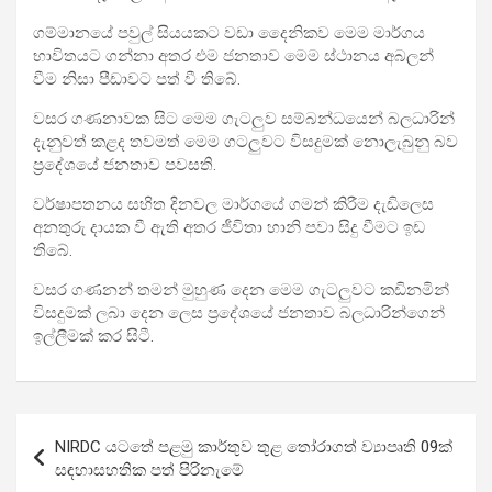
ගම්මානයේ පවුල් සියයකට වඩා දෛනිකව මෙම මාර්ගය
භාවිතයට ගන්නා අතර එම ජනතාව මෙම ස්ථානය අබලන්
වීම නිසා පීඩාවට පත් වී තිබේ.
වසර ගණනාවක සිට මෙම ගැටලුව සම්බන්ධයෙන් බලධාරින්
දැනුවත් කළද තවමත් මෙම ගටලුවට විසදුමක් නොලැබුනු බව
ප්‍රදේශයේ ජනතාව පවසති.
වර්ෂාපතනය සහිත දිනවල මාර්ගයේ ගමන් කිරීම දැඩිලෙස
අනතුරු දායක වී ඇති අතර ජීවිතා හානි පවා සිදු වීමට ඉඩ
තිබේ.
වසර ගණනන් තමන් මුහුණ දෙන මෙම ගැටලුවට කඩිනමින්
විසදුමක් ලබා දෙන ලෙස ප්‍රදේශයේ ජනතාව බලධාරින්ගෙන්
ඉල්ලීමක් කර සිටී.
Post
NIRDC යටතේ පළමු කාර්තුව තුළ තෝරාගත් ව්‍යාපෘති 09ක්
navigation
සඳහාසහතික පත් පිරිනැමේ