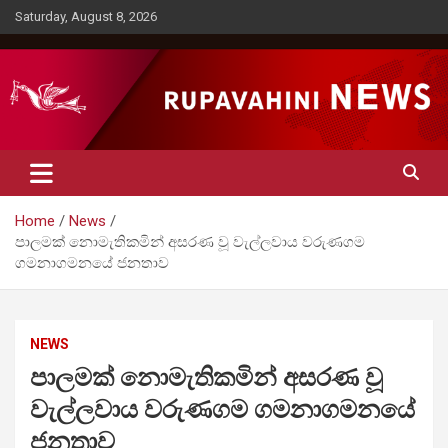
Skip
Saturday, August 8, 2026
to
content
Rupavahini News
Home
News
පාලමක් නොමැතිකමින් අසරණ වූ වැල්ලවාය වරුණගම
ගමනාගමනයේ ජනතාව
NEWS
පාලමක් නොමැතිකමින් අසරණ වූ
වැල්ලවාය වරුණගම ගමනාගමනයේ
ජනතාව