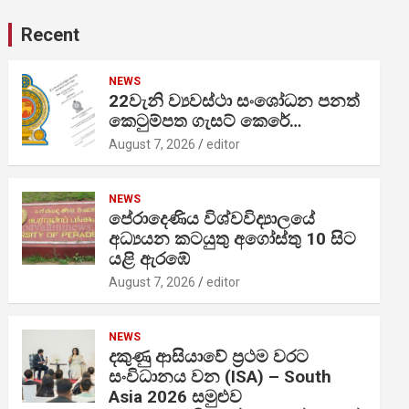
Recent
NEWS
22වැනි ව්‍යවස්ථා සංශෝධන පනත්
කෙටුම්පත ගැසට් කෙරේ…
August 7, 2026
editor
NEWS
පේරාදෙණිය විශ්වවිද්‍යාලයේ
අධ්‍යයන කටයුතු අගෝස්තු 10 සිට
යළි ඇරඹේ
August 7, 2026
editor
NEWS
දකුණු ආසියාවේ ප්‍රථම වරට
සංවිධානය වන (ISA) – South
Asia 2026 සමුළුව