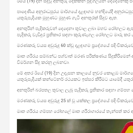
ඊයේ (19) දින සිදුවූ අනතුරු දෙකකින් පුද්ගලයින් දෙදෙනෙකු
පාදෙණිය අනුරාධපුරය මාර්ගයේ දළඳාගම හන්දියේදී අනුරාධපුර ද
යතුරුපැදියක මුහුණට මුහුණ ගැටී අනතුරක් සිදුව ඇත.
අනතුරින් පැදිකරුවන් දෙදෙනා තුවාල ලබා මහව රෝහලට ඇතුල
පැදිකරු වැඩිදුර ප්‍රතිකාර සඳහා කුරුණෑගල රෝහලට මාරු කර
මරණකරු වයස අවුරුදු 60 ක්වූ දළඳාගම ප්‍රදේශයේ පදිංචිකරුවෙ
මෘත ශරීරය සම්බන්ධ පශ්චාත් මරණ පරීක්ෂණය සිදුකිරීමෙන් 
විමර්ශන සිදු කරනු ලබනවා.
මේ අතර ඊයේ (19) දින උදෑසන කාලයේ නුවර කොළඹ මාර්ගයේ
යතුරුපැදියක් කන්ටේනර් රථයකට ඉස්සර කිරීමට යාමේදී යතුර
අනතුරින් බරපතල තුවාල ලැබූ පැදිකරු ප්‍රතිකාර සඳහා ගම්
මරණකරු වයස අවුරුදු 25 ක් වූ යක්කල ප්‍රදේශයේ පදිංචිකරුවෙ
මෘත ශරීරය ගම්පහ රෝහලේ මෘත ශරීරාගාරයේ තැන්පත් කර ඇත