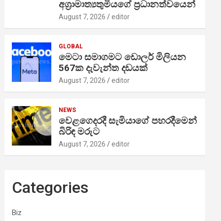
අග්‍රාමාත්‍යතුමියගේ ප්‍රධානත්වයෙන්
August 7, 2026
editor
GLOBAL
මෙටා සමාගමට ඩොලර් මිලියන
567ක දැවැන්ත දඩයක්
August 7, 2026
editor
NEWS
වෙළගෙදරදී සැමියාගේ පහරදීමෙන්
බිරිඳ මරුට
August 7, 2026
editor
Categories
Biz