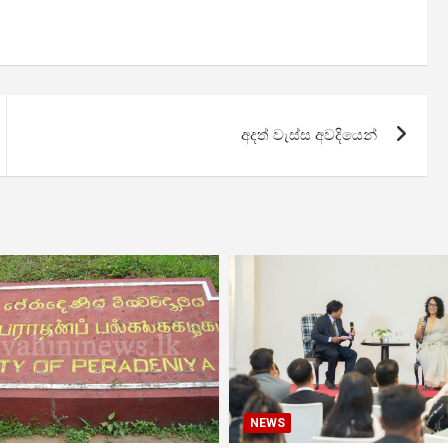
අදත් වැස්ස අවදියෙන්
NEWS