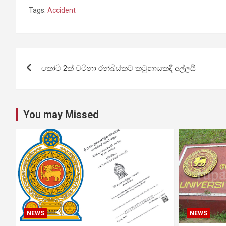
Tags:
Accident
Post
කෝටි 2ක් වටිනා රන්බිස්කට් කටුනායකදී අල්ලයි
navigation
You may Missed
NEWS
NEWS