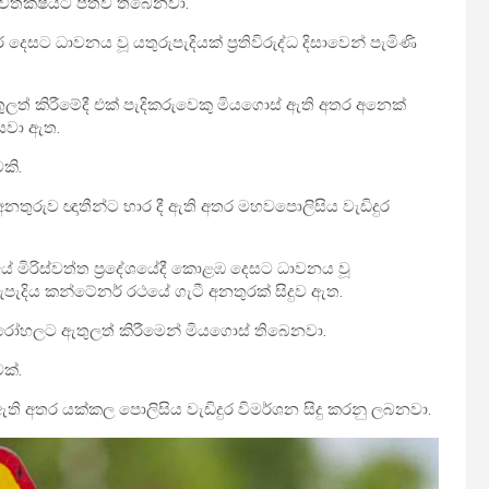
 ජීවිතක්ෂයට පත්ව තිබෙනවා.
ෙසට ධාවනය වූ යතුරුපැදියක් ප්‍රතිවිරුද්ධ දිසාවෙන් පැමිණි
ත් කිරීමේදී එක් පැදිකරුවෙකු මියගොස් ඇති අතර අනෙක්
 යවා ඇත.
කි.
අනතුරුව ඥාතීන්ට භාර දී ඇති අතර මහවපොලිසිය වැඩිදුර
 මිරිස්වත්ත ප්‍රදේශයේදී කොළඹ දෙසට ධාවනය වූ
ුපැදිය කන්ටේනර් රථයේ ගැටී අනතුරක් සිදුව ඇත.
පහ රෝහලට ඇතුලත් කිරීමෙන් මියගොස් තිබෙනවා.
ක්.
ි අතර යක්කල පොලිසිය වැඩිදුර විමර්ශන සිදු කරනු ලබනවා.