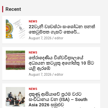
Recent
NEWS
22වැනි ව්‍යවස්ථා සංශෝධන පනත්
කෙටුම්පත ගැසට් කෙරේ…
August 7, 2026
editor
NEWS
පේරාදෙණිය විශ්වවිද්‍යාලයේ
අධ්‍යයන කටයුතු අගෝස්තු 10 සිට
යළි ඇරඹේ
August 7, 2026
editor
NEWS
දකුණු ආසියාවේ ප්‍රථම වරට
සංවිධානය වන (ISA) – South
Asia 2026 සමුළුව