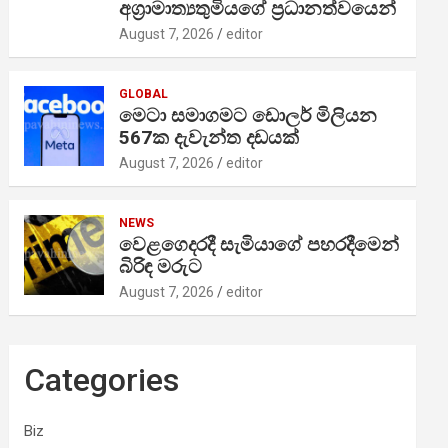
අග්‍රාමාත්‍යතුමියගේ ප්‍රධානත්වයෙන්
August 7, 2026
editor
GLOBAL
මෙටා සමාගමට ඩොලර් මිලියන
567ක දැවැන්ත දඩයක්
August 7, 2026
editor
NEWS
වෙළගෙදරදී සැමියාගේ පහරදීමෙන්
බිරිඳ මරුට
August 7, 2026
editor
Categories
Biz