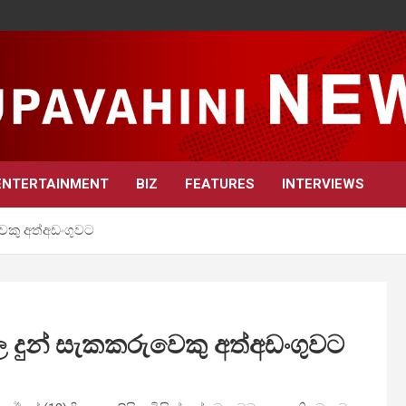
ENTERTAINMENT
BIZ
FEATURES
INTERVIEWS
ෙකු අත්අඩංගුවට
 දුන් සැකකරුවෙකු අත්අඩංගුවට