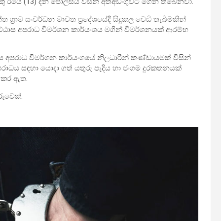
 ඊයේ (13) දින පොලිසිය විසින් අත්අඩංගුවට ගෙන තිබෙනවා.
 ග්‍රාම සංවර්ධන මාවත ප්‍රදේශයේදී සිදුකල වෙඩි තැබීමකින්
ඨාස අපරාධ විමර්ශන කාර්යංශය මගින් විමර්ශනයක් ආරම්භ
 අපරාධ විමර්ශන කාර්යංශයේ නිලධාරීන් කණ්ඩායමක් විසින්
 අපරාධය සඳහා යොදා ගත් යතුරු පැදිය හා ජංගම දුරකතනයක්
් කර ඇත.
රුවෙක්.