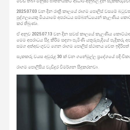
වෙඩි තබා මනුෂ්‍ය ඝාතනයකට ආධාර අනුබල දුන් සැකකරුවෙකු
2025.07.03 වන දින රාත්‍රී කාලයේ රාගම පොලිස් වසමේ බටුවත්ත
පුද්ගලයෙකු මියයාමේ අපරාධය සම්බන්ධයෙන් කැලණිය කොට්
කර තිබුණා.
ඒ අනුව 2025.07.13 වන දින සවස් කාලයේ කැලණිය කොට්ඨාස
මෙම අපරාධය සිදු කිරීම සඳහා පැමිණි යතුරුපැදියේ පැදිකරු
සමග අත්අඩංගුවට ගෙන රාගම පොලිස් ස්ථානය වෙත ඉදිරිපත
සැකකරු වයස අවුරුදු 30 ක් වන ගනේමුල්ල ප්‍රදේශයේ පදිංචික
රාගම පොලිසිය වැඩිදුර විමර්ශන සිදුකරනවා.