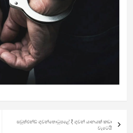
සවුත්එන්ඩ් ගුවන්තොටුපළේ දී ගුවන් යානයක් කඩා
වැටෙයි