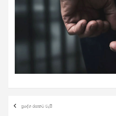
Post
ප්‍රදේශ රැසකට වැසි
navigation