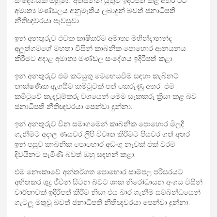
සංදේශයක් ඔහුගේ අත්සනින් යුතුව ඉදිරිපත් කළ අතර ඊට
අමාත්‍ය මණ්ඩලය අනුමැතිය ලබාදුන් බවත් ජනාධිපති
නීතිඥවරයා පැවසුවා.
ඉන් අනතුරුව එවක කෘෂිකර්ම අමාත්‍ය මහින්දානන්ද
අලුත්ගමගේ මහතා විසින් කාබනික පොහොර ආනයනය
කිරීමට අදාළ අමාත්‍ය මණ්ඩල සංදේශය ඉදිරිපත් කළා.
ඉන් අනතුරුව එම කටයුතු මෙහෙයවීම සඳහා කැබිනට්
තාක්ෂණික ඇගයීම් කමිටුවක් පත් කෙරුණු අතර එම
කමිටුවේ කැඳවුම්කරු වශයෙන් මෙම සැකකරු ක්‍රියා කළ බව
ජනාධිපති නීතිඥවරයා පෙන්වා දුන්නා.
ඉන් අනතුරුව චීන සමාගමෙන් කාබනික පොහොර මිලදී
ගැනීමට අදාල ණයවර ලිපි විවෘත කිරීමට පියවර ගත් අතර
ඉන් පසුව කාබනික පොහොර අඩංගු නැවක් එක් වරම
දිවයිනට පැමිණි බවත් ඔහු සඳහන් කළා.
එම නෞකාවේ අන්තර්ගත පොහොර සාම්පල පරිසරයට
අහිතකර ශුද්‍ර ජීවීන් සිටින බවට ශාක නිරෝධායන අංශය විසින්
වාර්තාවක් ඉදිරිපත් කිරීම නිසා එය බාර ගැනීම සම්බන්ධයෙන්
ගැටලූ මතුවූ බවත් ජනාධිපති නීතිඥවරයා පෙන්වා දුන්නා.