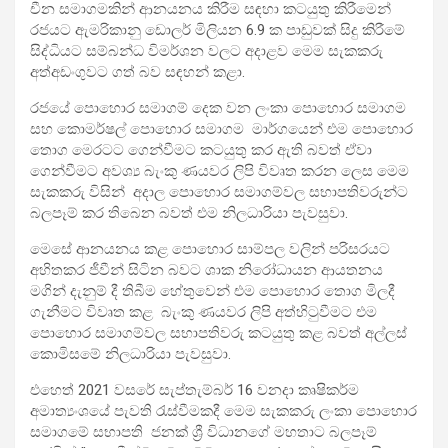
චීන සමාගමකින් ආනයනය කිරීම සඳහා කටයුතු කිරීමෙන්
රජයට ඇමරිකානු ඩොලර් මිලියන 6.9 ක පාඩුවක් සිදු කිරීමේ
සිද්ධියට සම්බන්ධ විමර්ශන වලට අදාළව මෙම සැකකරු
අත්අඩංගුවට ගත් බව සඳහන් කළා.
රජයේ පොහොර සමාගම් දෙක වන ලංකා පොහොර සමාගම
සහ කොමර්ෂල් පොහොර සමාගම මාර්ගයෙන් එම පොහොර
තොග මෙරටට ගෙන්වීමට කටයුතු කර ඇති බවත් ඒවා
ගෙන්වීමට අවශ්‍ය බැංකු ණයවර ලිපි විවෘත කරන ලෙස මෙම
සැකකරු විසින් අදාල පොහොර සමාගම්වල සභාපතිවරුන්ට
බලපෑම් කර තිබෙන බවත් එම නිලධාරියා පැවසුවා.
මෙසේ ආනයනය කළ පොහොර සාම්පල වලින් පරිසරයට
අහිතකර ජීවීන් සිටින බවට ශාක නිරෝධායන ආයතනය
මගින් දැනුම් දී තිබීම හේතුවෙන් එම පොහොර තොග මිලදී
ගැනීමට විවෘත කළ බැංකු ණයවර ලිපි අත්හිටුවීමට එම
පොහොර සමාගම්වල සභාපතිවරු කටයුතු කළ බවත් අල්ලස්
කොමිසමේ නිලධාරියා පැවසුවා.
එහෙත් 2021 වසරේ සැප්තැම්බර් 16 වනදා කෘෂිකර්ම
අමාත්‍යංශයේ පැවති රැස්වීමකදී මෙම සැකකරු ලංකා පොහොර
සමාගමේ සභාපති ජනක් ශ්‍රී විධානගේ මහතාට බලපෑම්