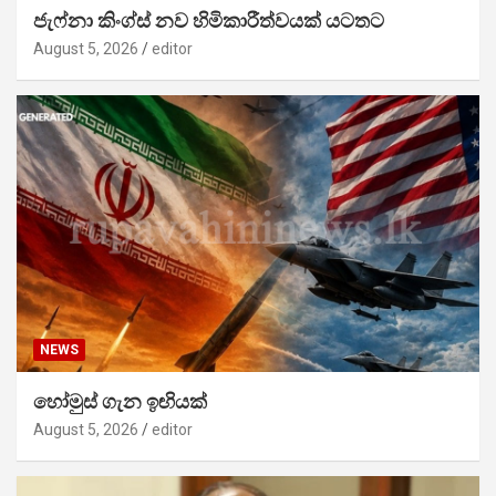
ජැෆ්නා කිංග්ස් නව හිමිකාරීත්වයක් යටතට
August 5, 2026
editor
NEWS
හෝමුස් ගැන ඉඟියක්
August 5, 2026
editor