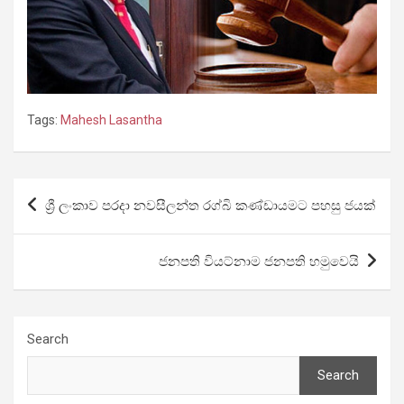
Tags:
Mahesh Lasantha
Post
ශ්‍රී ලංකාව පරදා නවසීලන්ත රග්බි කණ්ඩායමට පහසු ජයක්
navigation
ජනපති වියට්නාම ජනපති හමුවෙයි
Search
Search