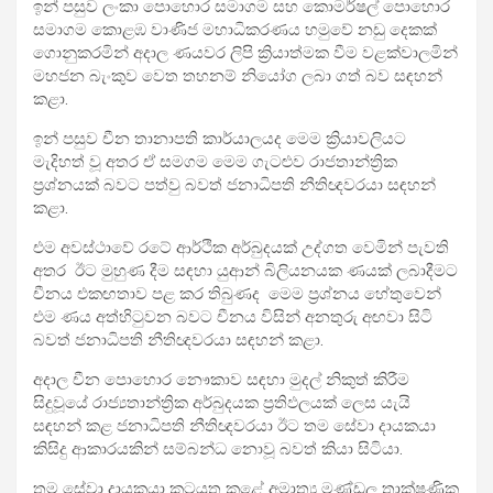
ඉන් පසුව ලංකා පොහොර සමාගම සහ කොමර්ෂල් පොහොර
සමාගම කොළඹ වාණිජ මහාධිකරණය හමුවේ නඩු දෙකක්
ගොනුකරමින් අදාල ණයවර ලිපි ක්‍රියාත්මක වීම වළක්වාලමින්
මහජන බැංකුව වෙත තහනම් නියෝග ලබා ගත් බව සඳහන්
කළා.
ඉන් පසුව චීන තානාපති කාර්යාලයද මෙම ක්‍රියාවලියට
මැදිහත් වූ අතර ඒ සමගම මෙම ගැටළුව රාජතාන්ත්‍රික
ප්‍රශ්නයක් බවට පත්වු බවත් ජනාධිපති නීතිඥවරයා සඳහන්
කළා.
එම අවස්ථාවේ රටේ ආර්ථික අර්බුදයක් උද්ගත වෙමින් පැවති
අතර ඊට මුහුණ දීම සඳහා යුආන් බිලියනයක ණයක් ලබාදීමට
චීනය එකඟතාව පළ කර තිබුණද මෙම ප්‍රශ්නය හේතුවෙන්
එම ණය අත්හිටුවන බවට චීනය විසින් අනතුරු අඟවා සිටි
බවත් ජනාධිපති නීතිඥවරයා සඳහන් කළා.
අදාල චීන පොහොර නෞකාව සඳහා මුදල් නිකුත් කිරීම
සිදුවූයේ රාජ්‍යතාන්ත්‍රික අර්බුදයක ප්‍රතිඵලයක් ලෙස යැයි
සඳහන් කළ ජනාධිපති නීතිඥවරයා ඊට තම සේවා දායකයා
කිසිදු ආකාරයකින් සම්බන්ධ නොවූ බවත් කියා සිටියා.
තම සේවා දායකයා කටයුතු කළේ අමාත්‍ය මණ්ඩල තාක්ෂණික