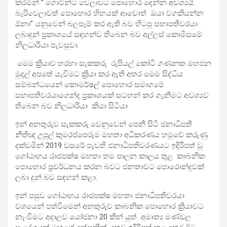
කරමින් ” ගොවීන්ට වෙලාවට පොහොර දෙන්න අවශ්‍යයි.
බැරිවෙලාවත් පොහොර හිඟයක් ආවොත් ඔයා වගකියන්න
ඕනා” යනුවෙන් බලපෑම් කර ඇති බව හිටපු සභාපතිවරයා
ලබාදුන් ප්‍රකාශයේ සඳහන්ව තිබෙන බව අල්ලස් කොමිසමේ
නිලධාරියා පැවසුවා.
මෙම ක්‍රියාව හරහා සැකකරු රුපියල් කෝටි ගණනක මහජන
මුදල් අපතේ යැවීමට ක්‍රියා කර ඇති අතර මෙම සිද්ධිය
සම්බන්ධයෙන් කොමර්ෂල් පොහොර සමාගමේ
සභාපතිවරයාගෙන්ද ප්‍රකාශයක් සටහන් කර ගැනීමට අවශ්‍යව
තිබෙන බව නිලධාරියා කියා සිටියා
ඉන් අනතුරුව සැකකරු වෙනුවෙන් පෙනී සිටි ජනාධිපති
නීතිඥ උපුල් කුමරප්පෙරුම මහතා අධිකරණය හමුවේ කරුණු
දක්වමින් 2019 වසරේ පැවති ජනාධිපතිවරණයට ඉදිරිපත් වූ
ගෝඨාභය රාජපක්ෂ මහතා තම පාලන කාලය තුළ කාබනික
පොහොර ප්‍රවර්ධනය කරන බවට ජනතාවට පොරොන්දුවක්
ලබා දුන් බව සඳහන් කළා.
ඉන් පසුව ගෝඨාභය රාජපක්ෂ මහතා ජනාධිපතිවරයා
වශයෙන් පත්වීමෙන් අනතුරුව කාබනික පොහොර ක්‍රියාවට
නැංවීමට අදාලව යෝජනා 20 කින් යුත් අමාත්‍ය මණ්ඩල