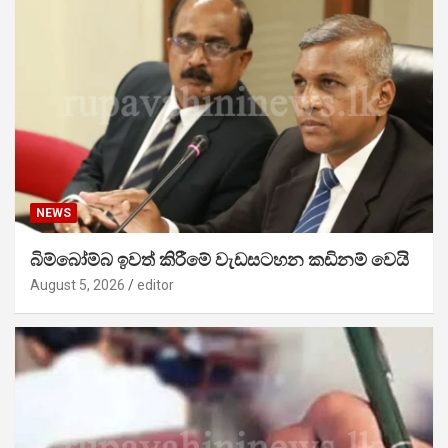
NEWS
බිම්බෝම්බ ඉවත් කිරීමේ වැඩසටහන කඩිනම් වෙයි
August 5, 2026
editor