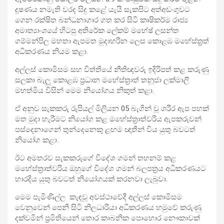
දූෂණය නමැති වරද සිදු කළේ යැයි සැකපිට අත්අඩංගුවට
ගෙන රක්ෂිත බන්ධනාගාර ගත කර සිටි කෘෂිකර්ම රාජ්‍ය
අමාත්‍යාංශයේ හිටපු අතිරේක ලේකම් මහේෂ් ලසන්ත
ගම්මන්පිල මහතා ඇපමත මුදාහරින ලෙස කොළඹ මහේස්ත්‍රත්
අධිකරණය නියම කළා.
අල්ලස් කොමිසම සහ විත්තියේ නීතිඥවරු ඉදිරිපත් කළ කරුණු
සලකා බැලූ කොළඹ ප්‍රධාන මහේස්ත්‍රාත් තනූජා ලක්මාලී
මහත්මිය විසින් මෙම නියෝගය නිකුත් කළා.
ඒ අනුව සැකකරු රුපියල් මිලියන 05 බැගින් වූ ශරීර ඇප පහක්
මත මුදා හැරීමට නියෝග කළ මහේස්ත්‍රාත්වරිය ඇපකරුවන්
පස්දෙනාගෙන් තුන්දෙනෙකු ළඟම ඥාතීන් විය යුතු බවටත්
නියෝග කළා.
ඊට අමතරව සැකකරුගේ විදේශ ගමන් තහනම් කළ
මහේස්ත්‍රාත්වරිය ඔහුගේ විදේශ ගමන් බලපත්‍රය අධිකරණයට
භාරදිය යුතු බවටත් නියෝගයක් කරනවා ලැබුවා.
මෙම පැමිණිල්ල කැඳවූ අවස්ථාවේදී අල්ලස් කොමිසම
වෙනුවෙන් පෙනී සිටි නිලධාරියා අධිකරණය හමුවේ කරුණු
දක්වමින් ප්‍රමිතියෙන් තොර කාබනික පොහොර නෞකාවක්