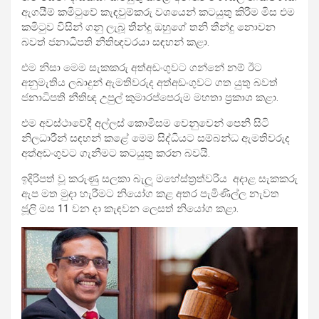
ඇගයීම් කමිටුවේ කැඳවුම්කරු වශයෙන් කටයුතු කිරීම මිස එම
කමිටුව විසින් ගනු ලැබූ තීන්දු ඔහුගේ තනි තීන්දු නොවන
බවත් ජනාධිපති නීතිඥවරයා සඳහන් කළා.
එම නිසා මෙම සැකකරු අත්අඩංගුවට ගන්නේ නම් ඊට
අනුමැතිය ලබාදුන් ඇමතිවරුද අත්අඩංගුවට ගත යුතු බවත්
ජනාධිපති නීතිඥ උපුල් කුමාරප්පෙරුම මහතා ප්‍රකාශ කළා.
එම අවස්ථාවේදී අල්ලස් කොමිසම වෙනුවෙන් පෙනී සිටි
නිලධාරීන් සඳහන් කළේ මෙම සිද්ධියට සම්බන්ධ ඇමතිවරුද
අත්අඩංගුවට ගැනීමට කටයුතු කරන බවයි.
ඉදිරිපත් වූ කරුණු සලකා බැලූ මහේස්ත්‍රත්වරිය අදාළ සැකකරු
ඇප මත මුදා හැරීමට නියෝග කළ අතර පැමිණිල්ල නැවත
ජූලි මස 11 වන දා කැඳවන ලෙසත් නියෝග කළා.