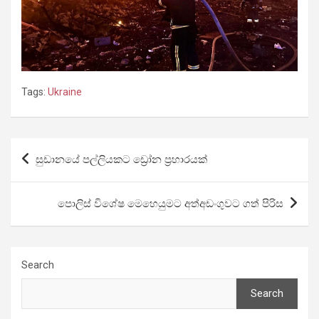
Tags:
Ukraine
Post
සුඩානයේ පල්ලියකට ඩ්‍රෝන ප්‍රහාරයක්
navigation
පොලිස් විශේෂ මෙහෙයුමට අත්අඩංගුවට ගත් පිරිස
Search
Search