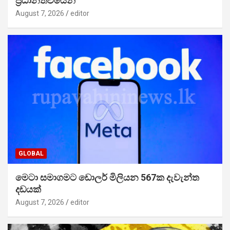
ප්‍රධානත්වයෙන්
August 7, 2026
editor
GLOBAL
මෙටා සමාගමට ඩොලර් මිලියන 567ක දැවැන්ත
දඩයක්
August 7, 2026
editor