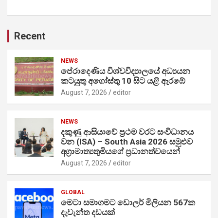
Recent
NEWS
පේරාදෙණිය විශ්වවිද්‍යාලයේ අධ්‍යයන
කටයුතු අගෝස්තු 10 සිට යළි ඇරඹේ
August 7, 2026
editor
NEWS
දකුණු ආසියාවේ ප්‍රථම වරට සංවිධානය
වන (ISA) – South Asia 2026 සමුළුව
අග්‍රාමාත්‍යතුමියගේ ප්‍රධානත්වයෙන්
August 7, 2026
editor
GLOBAL
මෙටා සමාගමට ඩොලර් මිලියන 567ක
දැවැන්ත දඩයක්