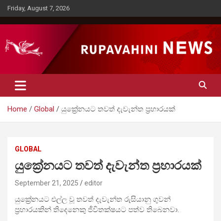
Skip
Friday, August 7, 2026
to
content
Rupavahini News
Home
Global
යුක්‍රේනයට තවත් දැවැන්ත ප්‍රහාරයක්
GLOBAL
යුක්‍රේනයට තවත් දැවැන්ත ප්‍රහාරයක්
September 21, 2025
editor
යුක්‍රේනයට එල්ල වූ තවත් දැවැන්ත රුසියානු ගුවන්
ප්‍රහාරයකින් තිදෙනෙකු ජීවිතක්ෂයට පත්ව තිබෙනවා.