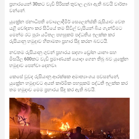
ප්‍රහාරයෙන් 30කට වැඩි පිරිසක් තුවාල ලබා ඇති බවයි වාර්තා
වන්නේ.
යුක්‍රේන ජනාධිපති වොලොදීමීර් සෙලෙන්ස්කි රුසියාව වෙත
යළි චෝදනා කර සිටියේ තම සිවිල් වැසියන් බිය ගැන්වීමට
මෙන්ම රට පුරා යටිතල පහසුකම් පද්ධතිය ඉලක්ක කර
රුසියානු හමුදාව හිතාමතා ප්‍රහාර සිදු කරන බවටයි.
නවතම රුසියානු ගුවන් ප්‍රහාරය සඳහා ඩ්‍රෝන යානා සහ
මිසයිල 600කට වැඩි ප්‍රමාණයක් යොදා ගෙන තිබු බව යුක්‍රේන
හමුදාව පෙන්වා දෙනවා.
කෙසේ වුවද රුසියානු ආරක්ෂක අමාත්‍යාංශය පවසන්නේ,
යුක්‍රේන හමුදාවට අයත් කාර්මික පහසුකම් පද්ධති ඉලක්ක කර
තම හමුදාව මෙම ප්‍රහාරය සිදු කර ඇති බවයි.