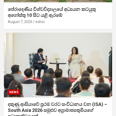
පේරාදෙණිය විශ්වවිද්‍යාලයේ අධ්‍යයන කටයුතු
අගෝස්තු 10 සිට යළි ඇරඹේ
August 7, 2026
editor
NEWS
දකුණු ආසියාවේ ප්‍රථම වරට සංවිධානය වන (ISA) –
South Asia 2026 සමුළුව අග්‍රාමාත්‍යතුමියගේ