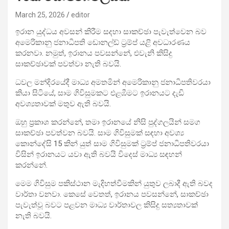
March 25, 2026
editor
ඉරාන යුද්ධය අවසන් කිරීම සදහා සාකච්ඡා පැවැත්වෙන බව
අමෙරිකානු ජනාධිපති ඩොනල්ඩ් ට්‍රම්ප් යළි අවධාරණය
කරනවා. නමුත්, ඉරානය පවසන්නේ, එවැනි කිසිදු
සාකච්ඡාවක් පවත්වා නැති බවයි.
ධවල මන්දිරයේදී මාධ්‍ය අමතමින් අමෙරිකානු ජනාධිපතිවරයා
කියා සිටියේ, සාම ගිවිසුමකට එළඹීමට ඉරානයට දැඩි
අවශ්‍යතාවක් මතුව ඇති බවයි.
ඔහු ප්‍රකාශ කරන්නේ, තමා ඉරානයේ නිසි පුද්ගලයින් සමග
සාකච්ඡා පවත්වන බවයි. සාම ගිවිසුමක් සඳහා අවශ්‍ය
කොන්දේසි 15 කින් යුත් සාම ගිවිසුමක් ට්‍රම්ප් ජනාධිපතිවරයා
විසින් ඉරානයට යවා ඇති බවයි විදෙස් මාධ්‍ය සඳහන්
කරන්නේ.
මෙම ගිවිසුම පකිස්ථාන මැදිහත්වීමකින් යුතුව ලබාදී ඇති බවද
වාර්තා වනවා. කෙසේ වෙතත්, ඉරානය පවසන්නේ, සාකච්ඡා
පැවැත්වූ බවට පළවන මාධ්‍ය වාර්තාවල කිසිදු සත්‍යතාවක්
නැති බවයි.