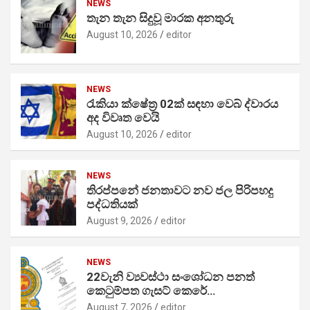
NEWS
තැන තැන සිදුවූ මාරක අනතුරු
August 10, 2026
editor
NEWS
රැකියා ක්ෂේත්‍ර 02ක් සඳහා වෙබ් ද්වාරය
අද විවෘත වෙයි
August 10, 2026
editor
NEWS
තිරප්පනේ ජනතාවට නව ජල පිරිපහදු
පද්ධතියක්
August 9, 2026
editor
NEWS
22වැනි ව්‍යවස්ථා සංශෝධන පනත්
කෙටුම්පත ගැසට් කෙරේ…
August 7, 2026
editor