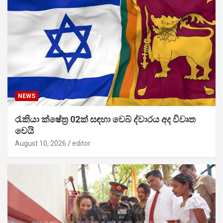
NEWS
රැකියා ක්ෂේත්‍ර 02ක් සඳහා වෙබ් ද්වාරය අද විවෘත
වෙයි
August 10, 2026
editor