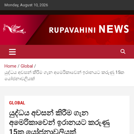
Skip
Monday, August 10, 2026
to
content
Rupavahini News
Home
Global
යුද්ධය අවසන් කිරීම ගැන අමෙරිකාවෙන් ඉරානයට කරුණු 15ක
යෝජනාවලියක්
GLOBAL
යුද්ධය අවසන් කිරීම ගැන
අමෙරිකාවෙන් ඉරානයට කරුණු
15ක යෝජනාවලියක්