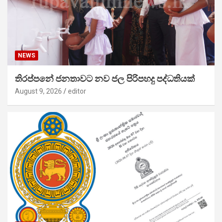
NEWS
තිරප්පනේ ජනතාවට නව ජල පිරිපහදු පද්ධතියක්
August 9, 2026
editor