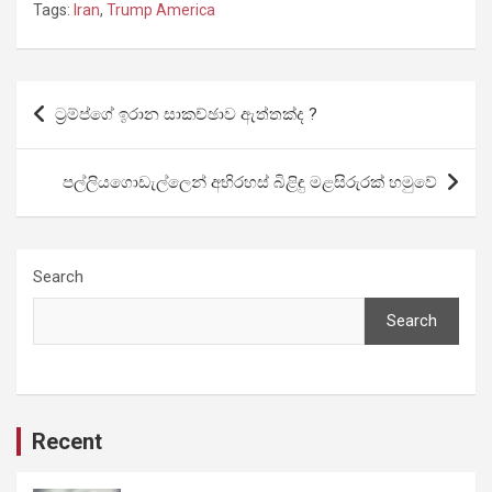
Tags:
Iran
,
Trump America
Post
ට්‍රම්ප්ගේ ඉරාන සාකච්ඡාව ඇත්තක්ද ?
navigation
පල්ලියගොඩැල්ලෙන් අභිරහස් බිළිඳු මළසිරුරක් හමුවේ
Search
Search
Recent