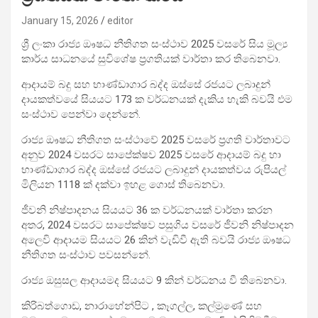
January 15, 2026
editor
ශ්‍රී ලංකා රාජ්‍ය ඖෂධ නීතිගත සංස්ථාව 2025 වසරේ සිය මූල්‍ය
කාර්ය සාධනයේ සුවිශේෂ ප්‍රගතියක් වාර්තා කර තිබෙනවා.
ආදායම් බදු සහ භාණ්ඩාගාර බද්ද ඔස්සේ රජයට ලබාදුන්
දායකත්වයේ සියයට 173 ක වර්ධනයක් දැකිය හැකි බවයි එම
සංස්ථාව පෙන්වා දෙන්නේ.
රාජ්‍ය ඖෂධ නීතිගත සංස්ථාවේ 2025 වසරේ ප්‍රගති වාර්තාවට
අනුව 2024 වසරට සාපේක්ෂව 2025 වසරේ ආදායම් බදු හා
භාණ්ඩාගාර බද්ද ඔස්සේ රජයට ලබාදුන් දායකත්වය රුපියල්
මිලියන 1118 ක් දක්වා ඉහළ ගොස් තිබෙනවා.
ජීවනි නිෂ්පාදනය සියයට 36 ක වර්ධනයක් වාර්තා කරන
අතර, 2024 වසරට සාපේක්ෂව පසුගිය වසරේ ජීවනි නිෂ්පාදන
අලෙවි ආදායම සියයට 26 කින් වැඩිවී ඇති බවයි රාජ්‍ය ඖෂධ
නීතිගත සංස්ථාව පවසන්නේ.
රාජ්‍ය ඔසුසල ආදායමද සියයට 9 කින් වර්ධනය වී තිබෙනවා.
කිරිබත්ගොඩ, නාරාහේන්පිට , කෑගල්ල, කල්මුණේ සහ