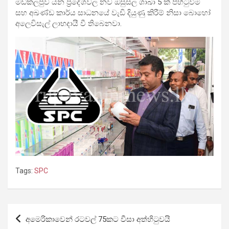
මඩකලපුව යන ප්‍රදේශවල නව ඔසුසල ශාඛා 5 ක් පිහිටුවීම
සහ අඛණ්ඩ කාර්ය සාධනයේ වැඩි දියුණු කිරීම් නිසා බොහෝ
අලෙවිසැල් ලාභදායී වී තිබෙනවා.
Tags:
SPC
Post
අමෙරිකාවෙන් රටවල් 75කට වීසා අත්හිටුවයි
navigation