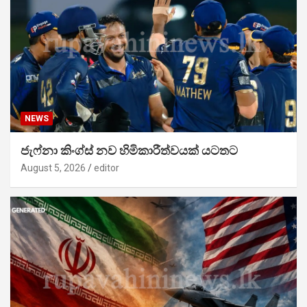
NEWS
ජැෆ්නා කිංග්ස් නව හිමිකාරීත්වයක් යටතට
August 5, 2026
editor