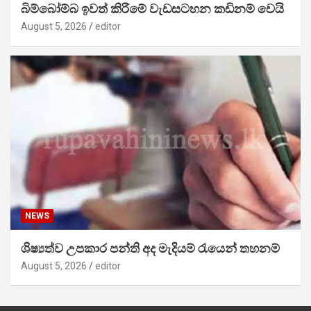
බිම්බෝම්බ ඉවත් කිරීමේ වැඩසටහන කඩිනම් වෙයි
August 5, 2026
editor
NEWS
ශිෂ්‍යත්ව උපකාර පන්ති අද මැදියම් රැයෙන් තහනම්
August 5, 2026
editor