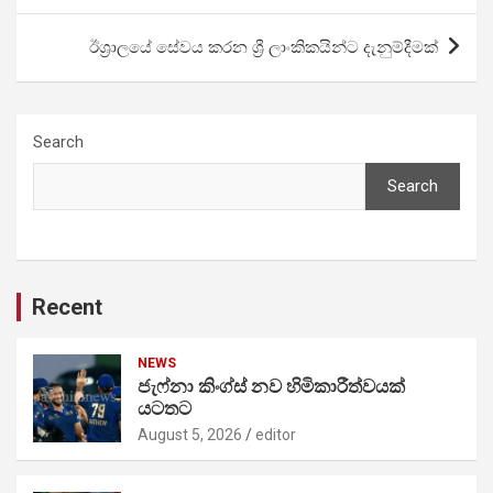
ඊශ්‍රාලයේ සේවය කරන ශ්‍රී ලාංකිකයින්ට දැනුම්දීමක්
Search
Search
Recent
NEWS
ජැෆ්නා කිංග්ස් නව හිමිකාරීත්වයක්
යටතට
August 5, 2026
editor