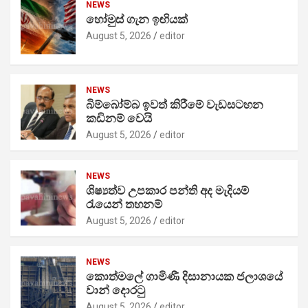
NEWS
හෝමුස් ගැන ඉඟියක්
August 5, 2026
editor
NEWS
බිම්බෝම්බ ඉවත් කිරීමේ වැඩසටහන
කඩිනම් වෙයි
August 5, 2026
editor
NEWS
ශිෂ්‍යත්ව උපකාර පන්ති අද මැදියම්
රැයෙන් තහනම්
August 5, 2026
editor
NEWS
කොත්මලේ ගාමිණී දිසානායක ජලාශයේ
වාන් දොරටු
August 5, 2026
editor