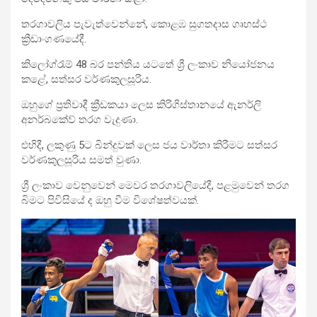
තරගාවලිය පැවැත්වෙන්නේ, කොළඹ සුගතදාස ගෘහස්ථ
ක්‍රීඩාංගණයේදී.
කිලෝග්රෑම් 48 බර පන්තිය යටතේ ශ්‍රී ලංකාව නියෝජනය
කළේ, සත්සර වර්ණකුලසූරිය.
ඔහුගේ ප්‍රතිවාදී ක්‍රීඩකයා ලෙස කිරිගිස්තානයේ ඇනර්ලි
අනර්බකේව් තරග වැදුණා.
එහිදී, ලකුණු 5ට බින්දුවක් ලෙස ජය වාර්තා කිරීමට සත්සර
වර්ණකුලසූරිය සමත් වුණා.
ශ්‍රී ලංකාව වෙනුවෙන් මෙවර තරගාවලියේදී, පළමුවෙන් තරග
බිමට පිවිසියේ ද ඔහු වීම විශේෂත්වයක්.