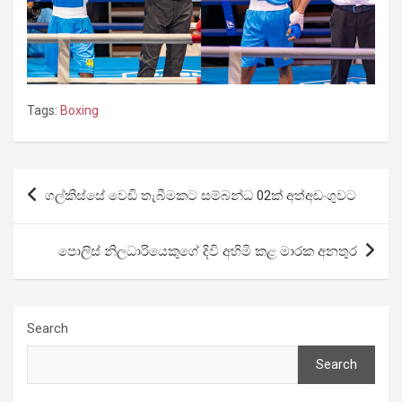
Tags:
Boxing
Post
ගල්කිස්සේ වෙඩි තැබීමකට සම්බන්ධ 02ක් අත්අඩංගුවට
navigation
පොලිස් නිලධාරියෙකුගේ දිවි අහිමි කළ මාරක අනතුර
Search
Search