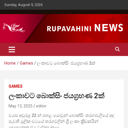
Skip
Sunday, August 9, 2026
to
content
Rupavahini News
Home
Games
ලංකාවට බොක්සිං ජයග්‍රහණ 2ක්
GAMES
ලංකාවට බොක්සිං ජයග්‍රහණ 2ක්
May 13, 2025
editor
වයස අවුරුදු 22 න් පහළ යොවුන් බොක්සිං තරගාවලියේ අද
පැවති මූලික වටයේ තරගවලින් ශ්‍රී ලංකා ක්‍රීඩකයින්
දෙදෙනෙකු ජය වාර්තා කළා.