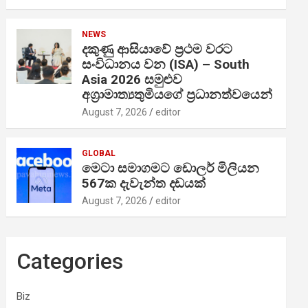
NEWS
දකුණු ආසියාවේ ප්‍රථම වරට
සංවිධානය වන (ISA) – South
Asia 2026 සමුළුව
අග්‍රාමාත්‍යතුමියගේ ප්‍රධානත්වයෙන්
August 7, 2026
editor
GLOBAL
මෙටා සමාගමට ඩොලර් මිලියන
567ක දැවැන්ත දඩයක්
August 7, 2026
editor
Categories
Biz