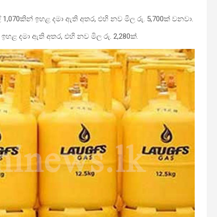
ල් 1,070කින් ඉහළ දමා ඇති අතර, එහි නව මිල රු. 5,700ක් වනවා.
් ඉහළ දමා ඇති අතර, එහි නව මිල රු. 2,280ක්.