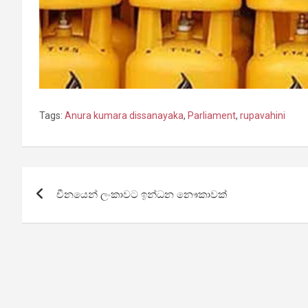
Tags:
Anura kumara dissanayaka
,
Parliament
,
rupavahini
Post
චීනයෙන් ලංකාවට ඉන්ධන නෞකාවක්
navigation