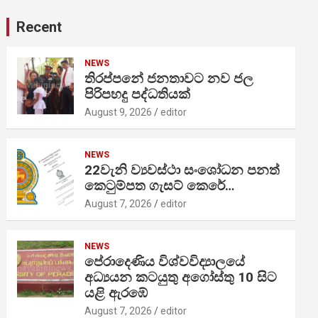
Recent
NEWS
තිරප්පනේ ජනතාවට නව ජල
පිරිපහදු පද්ධතියක්
August 9, 2026
editor
NEWS
22වැනි ව්‍යවස්ථා සංශෝධන පනත්
කෙටුම්පත ගැසට් කෙරේ…
August 7, 2026
editor
NEWS
පේරාදෙණිය විශ්වවිද්‍යාලයේ
අධ්‍යයන කටයුතු අගෝස්තු 10 සිට
යළි ඇරඹේ
August 7, 2026
editor