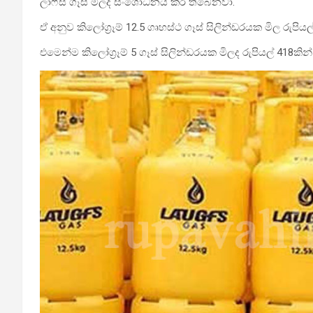
ලාෆ්ස් ගෑස් මිලද සංශෝධනය කර තිබෙනවා.
ඒ අනුව කිලෝග්‍රෑම් 12.5 ගෘහස්ථ ගෑස් සිලින්ඩරයක මිල රුපිය
එමෙන්ම කිලෝග්‍රෑම් 5 ගෑස් සිලින්ඩරයක මිලද රුපියල් 418කින