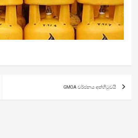
GMOA වර්ජනය අත්හිටුවයි