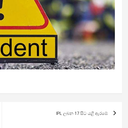
IPL ලබන 17 සිට යළි ඇරඹේ