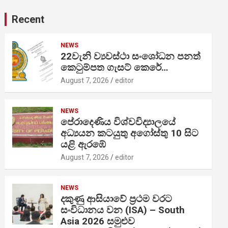
Recent
NEWS
22වැනි ව්‍යවස්ථා සංශෝධන පනත්
කෙටුම්පත ගැසට් කෙරේ…
August 7, 2026
editor
NEWS
පේරාදෙණිය විශ්වවිද්‍යාලයේ
අධ්‍යයන කටයුතු අගෝස්තු 10 සිට
යළි ඇරඹේ
August 7, 2026
editor
NEWS
දකුණු ආසියාවේ ප්‍රථම වරට
සංවිධානය වන (ISA) – South
Asia 2026 සමුළුව