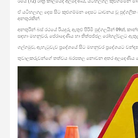
ඊයේ (12) රාත්‍රී කාලයේදී අලදෙණිය, යටිහලගල කුළුගම්මන මා
ඒ යටිහලගල දෙස සිට කුළුගම්මන දෙසට ධාවනය වූ පුද්ගලික 
අනතුරකින්.
අනතුරින් බස් රථයේ රියදුරු ඇතුළු පිරිමි පුද්ගලයින් 09ක්, ක
සඳහා මහනුවර, පේරාදෙණිය හා තිත්පජ්ජල රෝහල්වලට ඇතු
ගල්ගමුව, ඇහැටුවැව ප්‍රදේශයේ සිට මහනුවර ප්‍රදේශයට වන්
තුවාලකරුවන්ගේ තත්වය බරපතල නොවන අතර අලදෙණිය පොලිස