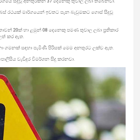
ර්ගයේ සිදුවූ අනතුරකින් 37 දෙනෙකු තුවාල ලබා තිබෙනවා.
බස් රථයක් මාර්ගයෙන් ඉවතට පැන බෑවුමකට ගොස් සිදුවූ
ාන්තාවන් 20ක් හා ළමුන් 08 දෙනෙකු පමණ තුවාල ලබා ප්‍රතිකාර
ලත් කර ඇත.
දනා ගමනක් සඳහා පැමිණි පිරිසක් මෙම අනතුරට ලක්ව ඇත.
ිය වැඩිදුර විමර්ශන සිදු කරනවා.