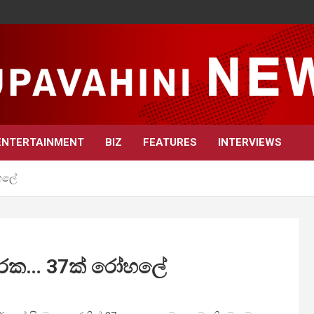
ENTERTAINMENT
BIZ
FEATURES
INTERVIEWS
හලේ
තුරක… 37ක් රෝහලේ