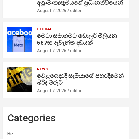
අග්‍රාමාත්‍යතුමියගේ ප්‍රධානත්වයෙන්
August 7, 2026
editor
GLOBAL
මෙටා සමාගමට ඩොලර් මිලියන
567ක දැවැන්ත දඩයක්
August 7, 2026
editor
NEWS
වෙළගෙදරදී සැමියාගේ පහරදීමෙන්
බිරිඳ මරුට
August 7, 2026
editor
Categories
Biz