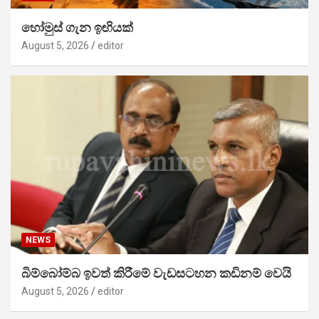
හෝමුස් ගැන ඉඟියක්
August 5, 2026
editor
NEWS
බිම්බෝම්බ ඉවත් කිරීමේ වැඩසටහන කඩිනම් වෙයි
August 5, 2026
editor