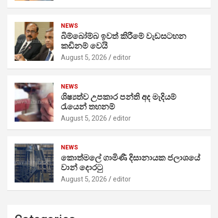
NEWS
බිම්බෝම්බ ඉවත් කිරීමේ වැඩසටහන
කඩිනම් වෙයි
August 5, 2026
editor
NEWS
ශිෂ්‍යත්ව උපකාර පන්ති අද මැදියම්
රැයෙන් තහනම්
August 5, 2026
editor
NEWS
කොත්මලේ ගාමිණී දිසානායක ජලාශයේ
වාන් දොරටු
August 5, 2026
editor