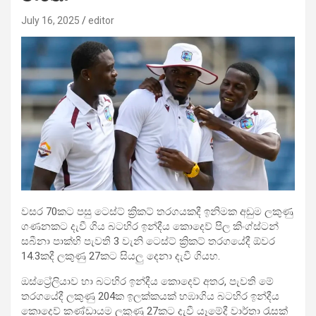
July 16, 2025
editor
වසර 70කට පසු ටෙස්ට් ක්‍රිකට් තරගයකදී ඉනිමක අඩුම ලකුණු
ගණනකට දැවී ගිය බටහිර ඉන්දීය කොදෙව් පිල කිංග්ස්ටන්
සබීනා පාක්හි පැවති 3 වැනි ටෙස්ට් ක්‍රිකට් තරගයේදී ඕවර
14.3කදී ලකුණු 27කට සියලු දෙනා දැවී ගියහ.
ඔස්ට්‍රේලියාව හා බටහිර ඉන්දීය කොදෙව් අතර, පැවති මේ
තරගයේදී ලකුණු 204ක ඉලක්කයක් හඹාගිය බටහිර ඉන්දීය
කොදෙව් කණ්ඩායම ලකුණු 27කට දැවී යෑමේදී වාර්තා රැසක්