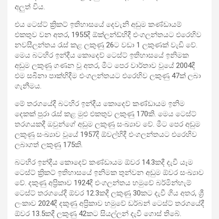
අලුත් විය.
එය ටෙස්ට් ක්‍රිකට් ඉතිහාසයේ දෙවැනි අඩුම කණ්ඩායම්
එකතුව වන අතර, 1955දී ඕක්ලන්ඩ්හිදී එංගලන්තයට එරෙහිව
නවසීලන්තය රැස් කළ ලකුණු 26ට වඩා 1 ලකුණක් වැඩි වේ.
මෙය බටහිර ඉන්දීය කොදෙව් ටෙස්ට් ඉතිහාසයේ ඉනිමක
අඩුම ලකුණු ගණන වූ අතර, මීට පෙර වාර්තාව වූයේ 2004දී
එම සබීනා පාක්හිදීම එංගලන්තයට එරෙහිව ලකුණු 47ක් ලබා
ගැනීමය.
මේ තරගයේදී බටහිර ඉන්දීය කොදෙව් කණ්ඩායම ඉනිම
දෙකක් පුරා රැස් කළ මුළු එකතුව ලකුණු 170කි. මෙය ටෙස්ට්
තරගයකදී ඔවුන්ගේ අඩුම ලකුණු සංඛ්‍යාව වේ. මීට පෙර අඩුම
ලකුණු සංඛ්‍යාව වූයේ 1957දී ඕවල්හිදී එංගලන්තයට එරෙහිව
ලබාගත් ලකුණු 175කි.
බටහිර ඉන්දීය කොදෙව් කණ්ඩායම ඕවර 14.3කදී දැවී යෑම
ටෙස්ට් ක්‍රිකට් ඉතිහාසයේ ඉනිමක තුන්වන අඩුම ඕවර සංඛ්‍යාව
වේ. දකුණු අප්‍රිකාව 1924දී එංගලන්තය හමුවේ බර්මින්හැම්
ටෙස්ට් තරගයේදී ඕවර 12.3කදී ලකුණු 30කට දැවී ගිය අතර, ශ්‍රී
ලංකාව 2024දී දකුණු අප්‍රිකාව හමුවේ ඩර්බන් ටෙස්ට් තරගයේදී
ඕවර 13.5කදී ලකුණු 42කට සියල්ලන් දැවී ගොස් තිබේ.