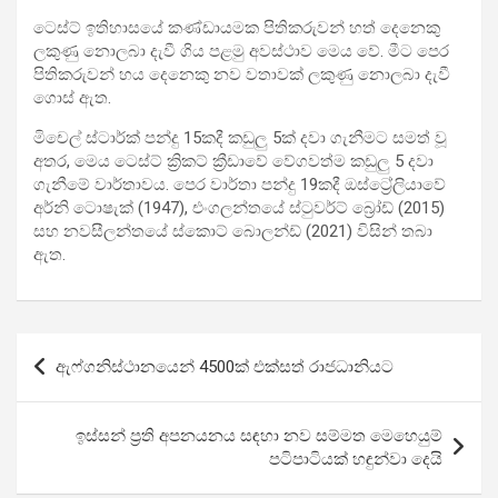
ටෙස්ට් ඉතිහාසයේ කණ්ඩායමක පිතිකරුවන් හත් දෙනෙකු
ලකුණු නොලබා දැවී ගිය පළමු අවස්ථාව මෙය වේ. මීට පෙර
පිතිකරුවන් හය දෙනෙකු නව වතාවක් ලකුණු නොලබා දැවී
ගොස් ඇත.
මිචෙල් ස්ටාර්ක් පන්දු 15කදී කඩුලු 5ක් දවා ගැනීමට සමත් වූ
අතර, මෙය ටෙස්ට් ක්‍රිකට් ක්‍රීඩාවේ වේගවත්ම කඩුලු 5 දවා
ගැනීමේ වාර්තාවය. පෙර වාර්තා පන්දු 19කදී ඔස්ට්‍රේලියාවේ
අර්නි ටොෂැක් (1947), එංගලන්ත‍යේ ස්ටුවර්ට් බ්‍රෝඩ් (2015)
සහ නවසීලන්තයේ ස්කොට් බොලන්ඩ් (2021) විසින් තබා
ඇත.
Post
ඇෆ්ගනිස්ථානයෙන් 4500ක් එක්සත් රාජධානියට
navigation
ඉස්සන් ප්‍රති අපනයනය සඳහා නව සම්මත මෙහෙයුම්
පටිපාටියක් හඳුන්වා දෙයි