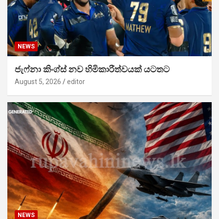
NEWS
ජැෆ්නා කිංග්ස් නව හිමිකාරීත්වයක් යටතට
August 5, 2026
editor
NEWS