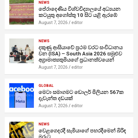
NEWS
පේරාදෙණිය විශ්වවිද්‍යාලයේ අධ්‍යයන
කටයුතු අගෝස්තු 10 සිට යළි ඇරඹේ
August 7, 2026
editor
NEWS
දකුණු ආසියාවේ ප්‍රථම වරට සංවිධානය
වන (ISA) – South Asia 2026 සමුළුව
අග්‍රාමාත්‍යතුමියගේ ප්‍රධානත්වයෙන්
August 7, 2026
editor
GLOBAL
මෙටා සමාගමට ඩොලර් මිලියන 567ක
දැවැන්ත දඩයක්
August 7, 2026
editor
NEWS
වෙළගෙදරදී සැමියාගේ පහරදීමෙන් බිරිඳ
මරුට