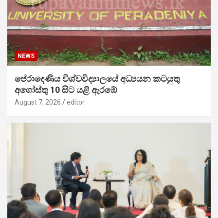
NEWS
පේරාදෙණිය විශ්වවිද්‍යාලයේ අධ්‍යයන කටයුතු
අගෝස්තු 10 සිට යළි ඇරඹේ
August 7, 2026
editor