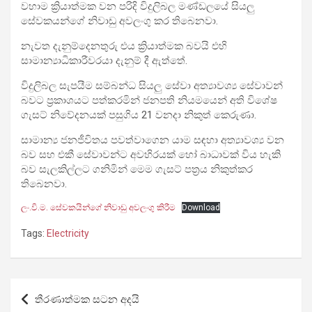
වහාම ක්‍රියාත්මක වන පරිදි විදුලිබල මණ්ඩලයේ සියලු
සේවකයන්ගේ නිවාඩු අවලංගු කර තිබෙනවා.
නැවත දැනුම්දෙනතුරු එය ක්‍රියාත්මක බවයි එහි
සාමාන්‍යාධිකාරීවරයා දැනුම් දී ඇත්තේ.
විදුලිබල සැපයීම සම්බන්ධ සියලු සේවා අත්‍යාවශ්‍ය සේවාවන්
බවට ප්‍රකාශයට පත්කරමින් ජනපති නියමයෙන් අති විශේෂ
ගැසට් නිවේදනයක් පසුගිය 21 වනදා නිකුත් කෙරුණා.
සාමාන්‍ය ජනජීවිතය පවත්වාගෙන යාම සඳහා අත්‍යාවශ්‍ය වන
බව සහ එකී සේවාවන්ට අවහිරයක් හෝ බාධාවක් විය හැකි
බව සැලකිල්ලට ගනිමින් මෙම ගැසට් පත්‍රය නිකුත්කර
තිබෙනවා.
ලං.වි.ම. සේවකයින්ගේ නිවාඩු අවලංගු කිරීම
Download
Tags:
Electricity
Post
තීරණාත්මක සටන අදයි
navigation