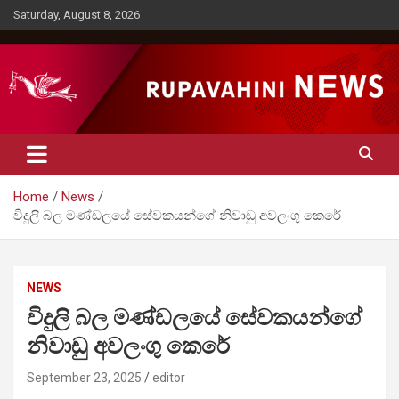
Skip
Saturday, August 8, 2026
to
content
Rupavahini News
Home
News
විදුලි බල මණ්ඩලයේ සේවකයන්ගේ නිවාඩු අවලංගු කෙරේ
NEWS
විදුලි බල මණ්ඩලයේ සේවකයන්ගේ
නිවාඩු අවලංගු කෙරේ
September 23, 2025
editor