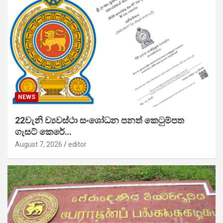
NEWS
22වැනි ව්‍යවස්ථා සංශෝධන පනත් කෙටුම්පත
ගැසට් කෙරේ…
August 7, 2026
editor