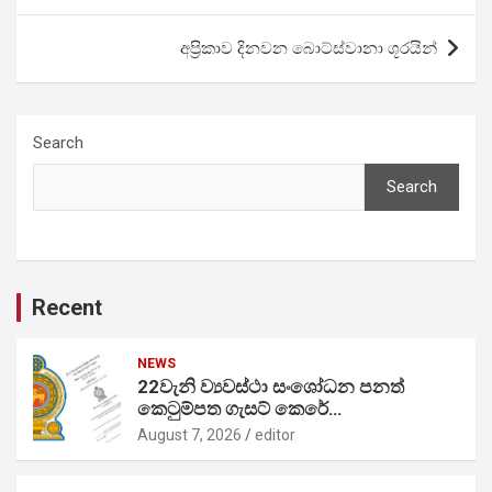
අප්‍රිකාව දිනවන බොට්ස්වානා ශූරයින්
Search
Search
Recent
NEWS
22වැනි ව්‍යවස්ථා සංශෝධන පනත්
කෙටුම්පත ගැසට් කෙරේ…
August 7, 2026
editor