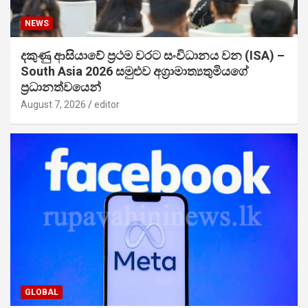
NEWS
දකුණු ආසියාවේ ප්‍රථම වරට සංවිධානය වන (ISA) –
South Asia 2026 සමුළුව අග්‍රාමාත්‍යතුමියගේ
ප්‍රධානත්වයෙන්
August 7, 2026
editor
GLOBAL