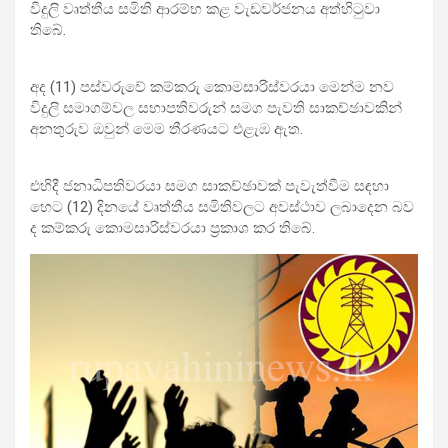
විදුලි වෘත්තීය සමිති ආරම්භ කළ වැඩවර්ජනය අත්හිටුවා
තිබේ.
අද (11) පස්වරුවේ කම්කරු කොමසාරිස්වරයා මෙන්ම නව
විදුලි සමාගම්වල සභාපතිවරුන් සමග පැවති සාකච්ඡාවකින්
අනතුරුව ඔවුන් මෙම තීරණයට එළැඹ ඇත.
එහිදී ජනාධිපතිවරයා සමග සාකච්ඡාවක් පැවැත්වීම සඳහා
හෙට (12) දිනයේ වෘත්තීය සමිතිවලට අවස්ථාව ලබාදෙන බව
ද කම්කරු කොමසාරිස්වරයා ප්‍රකාශ කර තිබේ.