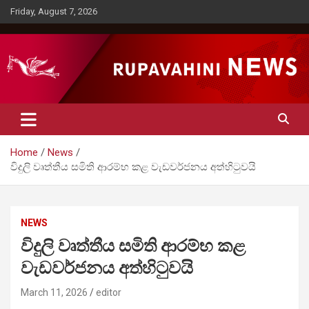
Skip
Friday, August 7, 2026
to
content
Rupavahini News
Home
News
විදුලි වෘත්තීය සමිති ආරම්භ කළ වැඩවර්ජනය අත්හිටුවයි
NEWS
විදුලි වෘත්තීය සමිති ආරම්භ කළ
වැඩවර්ජනය අත්හිටුවයි
March 11, 2026
editor