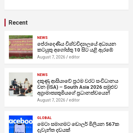
Recent
NEWS
පේරාදෙණිය විශ්වවිද්‍යාලයේ අධ්‍යයන
කටයුතු අගෝස්තු 10 සිට යළි ඇරඹේ
August 7, 2026
editor
NEWS
දකුණු ආසියාවේ ප්‍රථම වරට සංවිධානය
වන (ISA) – South Asia 2026 සමුළුව
අග්‍රාමාත්‍යතුමියගේ ප්‍රධානත්වයෙන්
August 7, 2026
editor
GLOBAL
මෙටා සමාගමට ඩොලර් මිලියන 567ක
දැවැන්ත දඩයක්