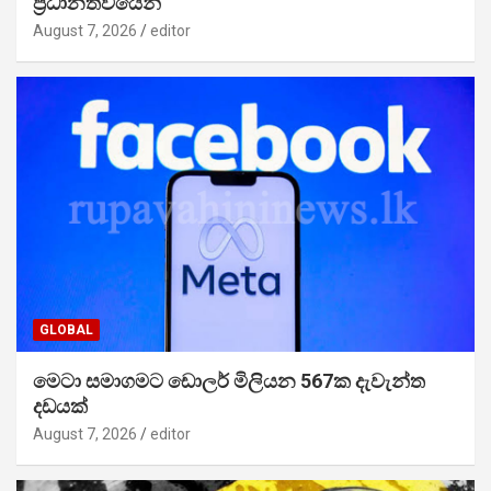
ප්‍රධානත්වයෙන්
August 7, 2026
editor
GLOBAL
මෙටා සමාගමට ඩොලර් මිලියන 567ක දැවැන්ත
දඩයක්
August 7, 2026
editor