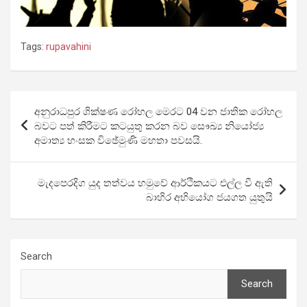
Tags:
rupavahini
Post
අනුරාධපුර ශික්ෂණ රෝහල මෙරට 04 වන ජාතික රෝහල
navigation
බවට පත් කිරීමට කටයුතු කරන බව සෞඛ්‍ය නියෝජ්‍ය
අමාත්‍ය හංසක විඡේමුණි මහතා පවසයි.
මැදපෙරදිග යුද තත්වය හමුවේ ආර්ථිකයට එල්ල වී ඇති
බාහිර අභියෝග ජයගත යුතුයි
Search
Search