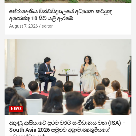
පේරාදෙණිය විශ්වවිද්‍යාලයේ අධ්‍යයන කටයුතු
අගෝස්තු 10 සිට යළි ඇරඹේ
August 7, 2026
editor
NEWS
දකුණු ආසියාවේ ප්‍රථම වරට සංවිධානය වන (ISA) –
South Asia 2026 සමුළුව අග්‍රාමාත්‍යතුමියගේ