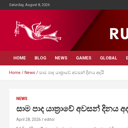
Skip
Saturday, August 8, 2026
to
content
Rupavahini News
HOME
BLOG
NEWS
GAMES
GLOBAL
Home
News
සාම පාද යාත්‍රාවේ අවසන් දිනය අදයි
NEWS
සාම පාද යාත්‍රාවේ අවසන් දිනය අද
April 28, 2026
editor