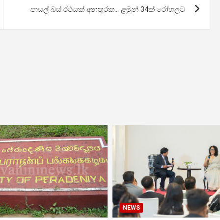
පාසල් බස් රථයක් අනතුරක… ළමුන් 34ක් රෝහලට
NEWS