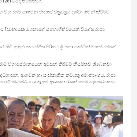
ට (28) යෙදී තිබෙනවා.
වන සාම පාගමන නිදහස් චත්‍රරස්‍රය දක්වා ගමන් කිරීමට
 කුමාර දිසානායක මහතාගේ සහභාගීත්වයෙන් විශේෂ රාජ්‍ය
කර හිමි ඇතුළු නියෝ­ජිත පිරි­සට ශ්‍රී මහා බෝධීන් වහ­න්සේගේ
විහා­ර­ස්ථා­න­යෙන් අව­සන් කිරී­මට නිය­මි­තව තිබෙනවා.
්ධ­ශා­සන, ආග­මික හා සංස්කෘ­තික කට­යුතු අමා­ත්‍යාං­ශය, රාජ්‍ය
ක නිර්මාණ මධ්‍ය­ස්ථා­නය ඇතුළු ආය­තන රැසක් මෙම වැඩ­ස­ට­හ­නට