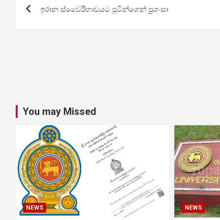
ඉරාන ස්වෛරීභාවයට පූටින්ගෙන් ප්‍රශංසා
navigation
You may Missed
NEWS
NEWS