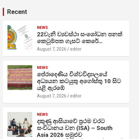
Recent
NEWS
22වැනි ව්‍යවස්ථා සංශෝධන පනත්
කෙටුම්පත ගැසට් කෙරේ…
August 7, 2026
editor
NEWS
පේරාදෙණිය විශ්වවිද්‍යාලයේ
අධ්‍යයන කටයුතු අගෝස්තු 10 සිට
යළි ඇරඹේ
August 7, 2026
editor
NEWS
දකුණු ආසියාවේ ප්‍රථම වරට
සංවිධානය වන (ISA) – South
Asia 2026 සමුළුව