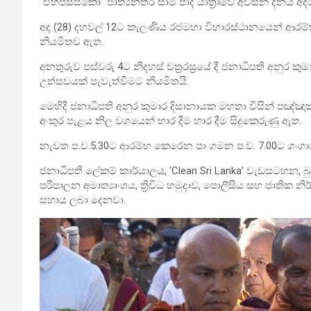
“ඒහිපස්සිකෝ“ ජාත්‍යන්තර සාම පාද යාත්‍රාවේ අවසන් දිනය අද
අද (28) දහවල් 12ට කැලණිය රජමහා විහාරස්ථානයෙන් ආරම්භ 
නියමිතව ඇත.
අනතුරුව පස්වරු 4ට නිදහස් චත්‍රරස්‍රයේ දී ජනාධිපති අනුර
උත්සවයක් පැවැත්වීමට නියමිතයි.
මෙහිදී ජනා­ධි­පති අනුර කුමාර දිසා­නා­යක මහතා විසින් පඤ්ඤා­
අංකුර පැළය නිල වශ­යෙන් භාර දීම භාර දීම සිදුකෙරුණු ඇත.
නැවත ප.ව.5.30ට ආරම්භ කෙරෙන පා ගමන ප.ව. 7.00ට ගංගා­රාම 
ජනා­ධි­පති ලේකම් කාර්යා­ලය, ‘Clean Sri Lanka’ වැඩ­ස­ට­හන, බුද
පරි­පා­ලන අමා­ත්‍යාං­ශය, ත්‍රිවිධ හමු­දාව, පොලී­සිය සහ ජාති
සහාය ලබා දෙනවා.