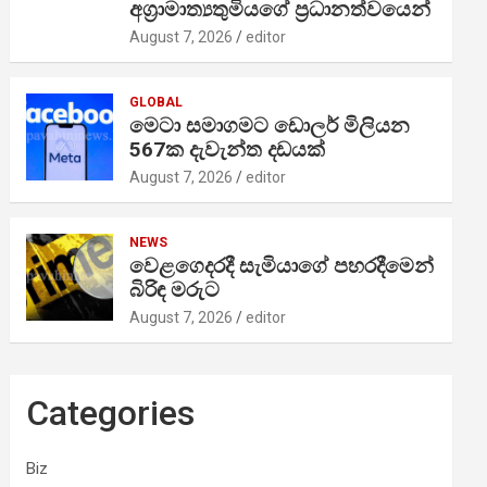
අග්‍රාමාත්‍යතුමියගේ ප්‍රධානත්වයෙන්
August 7, 2026
editor
GLOBAL
මෙටා සමාගමට ඩොලර් මිලියන
567ක දැවැන්ත දඩයක්
August 7, 2026
editor
NEWS
වෙළගෙදරදී සැමියාගේ පහරදීමෙන්
බිරිඳ මරුට
August 7, 2026
editor
Categories
Biz