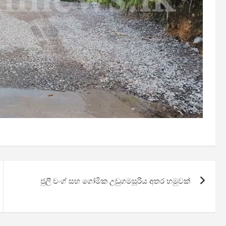
ජුලී චංග් සහ ගෝමික උඩුගමසූරිය අතර හමුවක්