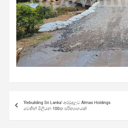
Post
‘Rebuilding Sri Lanka’ අරමුදලට Almas Holdings
navigation
වෙතින් මිලියන 100ක පරිත්‍යාගයක්