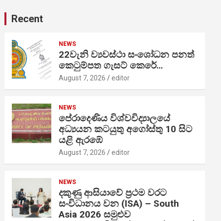
Recent
NEWS
22වැනි ව්‍යවස්ථා සංශෝධන පනත්
කෙටුම්පත ගැසට් කෙරේ…
August 7, 2026
editor
NEWS
පේරාදෙණිය විශ්වවිද්‍යාලයේ
අධ්‍යයන කටයුතු අගෝස්තු 10 සිට
යළි ඇරඹේ
August 7, 2026
editor
NEWS
දකුණු ආසියාවේ ප්‍රථම වරට
සංවිධානය වන (ISA) – South
Asia 2026 සමුළුව