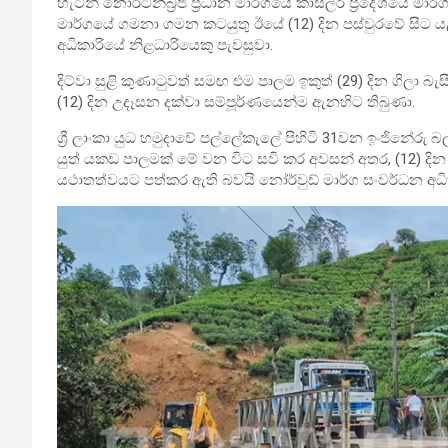
හැටන් නෝර්ටන්බ්‍රිජ් ප්‍රධාන මාර්ගයේ කාසල්රි ප්‍රදේශයේ මා
මාර්ගයේ ගමනා ගමන කටයුතු ඊයේ (12) දින පස්වුරවේ සිට ය
අධිකාරියේ නිළධාරියෙකු පැවසුවා.
දිට්වා සුළි කුණාටුවත් සමඟ එම පාලම ඉකුත් (29) දින ගිලා 
(12) දින උදෑසන දක්වා සම්පූර්ණයෙන්ම ඇනහිට තිබුණා.
ශ්‍රී ලාංකා යුධ හමුදාවේ පල්ලේකැලේ පිහිටි 31වන ඉංජිනේරු බ
යුත් යකඩ පාලමක් මේ වන විට සවි කර අවසන් අතර, (12) දි
යථාතත්වයට පත්කර ඇති බවයි නෝර්වුඩ් මාර්ග සංවර්ධන අධික