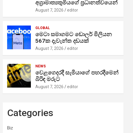
අග්‍රාමාත්‍යතුමියගේ ප්‍රධානත්වයෙන්
August 7, 2026
editor
GLOBAL
මෙටා සමාගමට ඩොලර් මිලියන
567ක දැවැන්ත දඩයක්
August 7, 2026
editor
NEWS
වෙළගෙදරදී සැමියාගේ පහරදීමෙන්
බිරිඳ මරුට
August 7, 2026
editor
Categories
Biz