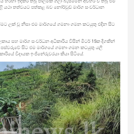
ර්ගය හරහා ඉදිකර තිබූ පාලමක් ගිලා බැසීමෙන් අවහිර වී තිබූ එම
ළි යථා තත්වයට පත්කළ බව නෝර්වුඩ් මාර්ග සංවර්ධාන
බැසීමට ලක් වූ නිසා එම මාර්ගයේ ගමනා ගමන කටයුතු එදින සිට
ලකාය සහ මාර්ග සංවර්ධන අධිකාරිය විසින් මීටර් 15ක දිගකින්
න පස්වරුවේ සිට එම මාර්ගයේ ගමනා ගමන කටයුතු යලි
ාරියේ විදායක ඉංජිනේරුවරයා කියා සිටියේ.