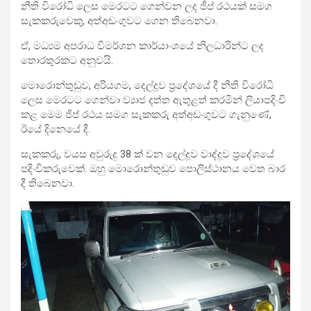
නීති වි‍රෝධි ‍ලෙස මෙරටට ගෙන්වන ලද ජීප් රථයක් සමග
සැකකරුවෙකු, අත්අඩංගුවට ගෙන තිබෙනවා.
ඒ, මධ්‍යම අපරාධ විමර්ශන කාර්යාංශයේ නිලධාරින්ට ලද
තොරතුරකට අනුවයි.
මොරොන්තුඩුව, අරියගම, දෙල්දූව ප්‍රදේශයේ දී නීති විරෝධි
ලෙස මෙරටට ගෙන්වා ව්‍යාජ දත්ත ඇතුළත් කරමින් ලියාපදිංචි
කළ මෙම ජිප් රථය සමග සැකකරු අත්අඩංගුවට ගැනුණේ,
ඊයේ දිනෙයේ දී.
සැකකරු, වයස අවුරුදු 38 ක් වන දෙල්දූව වාද්දූව ප‍්‍රදේශයේ
පදිංචිකරුවෙක්. ඔහු මොරොන්තුඩුව පොලිස්ථානය වෙත බාර
දී තිබෙනවා.