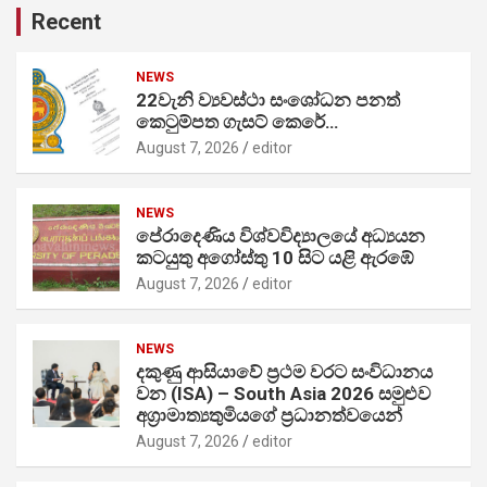
Recent
NEWS
22වැනි ව්‍යවස්ථා සංශෝධන පනත්
කෙටුම්පත ගැසට් කෙරේ…
August 7, 2026
editor
NEWS
පේරාදෙණිය විශ්වවිද්‍යාලයේ අධ්‍යයන
කටයුතු අගෝස්තු 10 සිට යළි ඇරඹේ
August 7, 2026
editor
NEWS
දකුණු ආසියාවේ ප්‍රථම වරට සංවිධානය
වන (ISA) – South Asia 2026 සමුළුව
අග්‍රාමාත්‍යතුමියගේ ප්‍රධානත්වයෙන්
August 7, 2026
editor