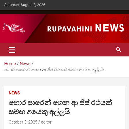
Skip
Saturday, August 8, 2026
to
content
Rupavahini News
Home
News
හොර පාරෙන් ගෙන ආ ජීප් රථයක් සමඟ අයෙකු අල්ලයි
NEWS
හොර පාරෙන් ගෙන ආ ජීප් රථයක්
සමඟ අයෙකු අල්ලයි
October 3, 2025
editor