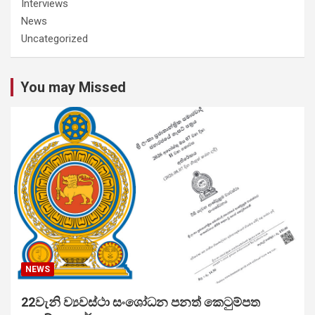
Interviews
News
Uncategorized
You may Missed
NEWS
22වැනි ව්‍යවස්ථා සංශෝධන පනත් කෙටුම්පත