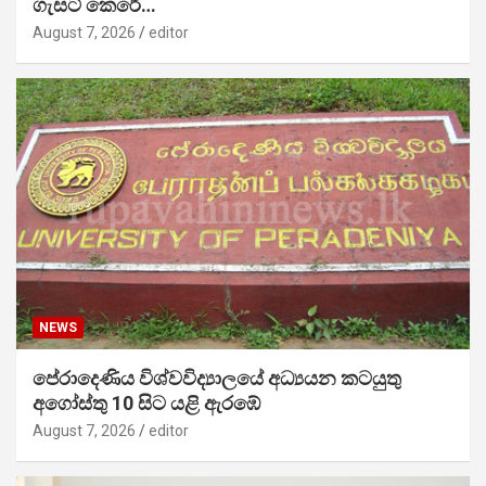
ගැසට් කෙරේ…
August 7, 2026
editor
NEWS
පේරාදෙණිය විශ්වවිද්‍යාලයේ අධ්‍යයන කටයුතු
අගෝස්තු 10 සිට යළි ඇරඹේ
August 7, 2026
editor