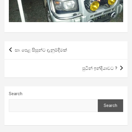
Post
සා. පෙළ සිසුන්ට දැනුම්දීමක්
navigation
පුටින් ඉන්දියාවට ?
Search
Search