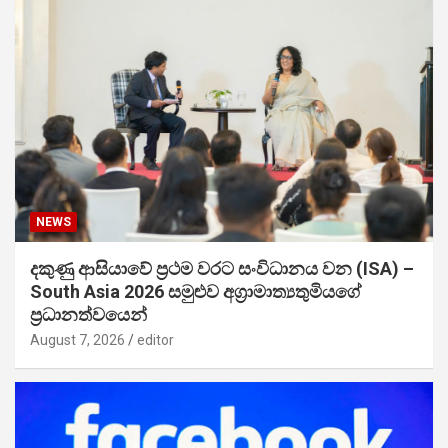
NEWS
දකුණු ආසියාවේ ප්‍රථම වරට සංවිධානය වන (ISA) –
South Asia 2026 සමුළුව අග්‍රාමාත්‍යතුමියගේ
ප්‍රධානත්වයෙන්
August 7, 2026
editor