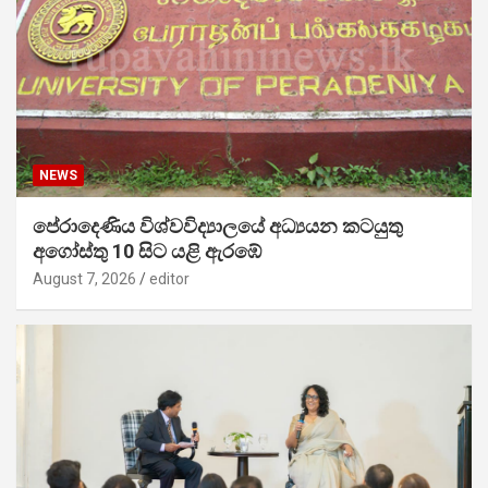
NEWS
පේරාදෙණිය විශ්වවිද්‍යාලයේ අධ්‍යයන කටයුතු
අගෝස්තු 10 සිට යළි ඇරඹේ
August 7, 2026
editor