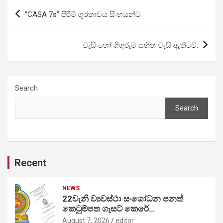
Post
”CASA 7s” පිරිමි ශූරතාවය සිංහයන්ට
navigation
වැසි හෝ ගිගුරුම් සහිත වැසි ඇතිවේ.
Search
Search
Recent
NEWS
22වැනි ව්‍යවස්ථා සංශෝධන පනත්
කෙටුම්පත ගැසට් කෙරේ…
August 7, 2026
editor