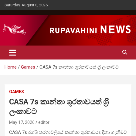
Skip
Saturday, August 8, 2026
to
content
Rupavahini News
Home
Games
CASA 7s කාන්තා ශූරතාවයත් ශ්‍රී ලංකාවට
GAMES
CASA 7s කාන්තා ශූරතාවයත් ශ්‍රී
ලංකාවට
May 17, 2026
editor
CASA 7s රග්බි තරගාවලියේ කාන්තා ශූරතාවයද දිනා ගැනීමට