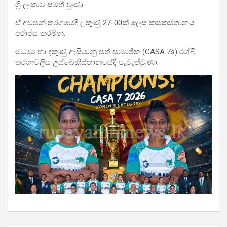
ශ්‍රී ලංකාව සමත් වුණා.
ඒ අවසන් තරගයේදී ලකුණු 27-00ක් ලෙස කසකස්තානය
පරාජය කරමින්.
මධ්‍යම හා දකුණු ආසියානු සත් සාමාජික (CASA 7s) රග්බි
තරගාවලිය උස්බෙකිස්තානයේදී පැවැත්වුණා.