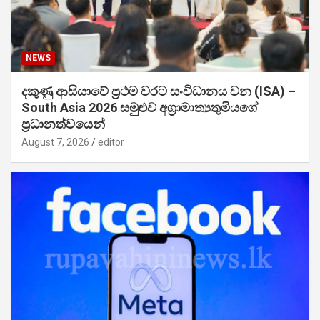
NEWS
දකුණු ආසියාවේ ප්‍රථම වරට සංවිධානය වන (ISA) –
South Asia 2026 සමුළුව අග්‍රාමාත්‍යතුමියගේ
ප්‍රධානත්වයෙන්
August 7, 2026
editor