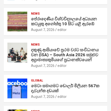
NEWS
පේරාදෙණිය විශ්වවිද්‍යාලයේ අධ්‍යයන
කටයුතු අගෝස්තු 10 සිට යළි ඇරඹේ
August 7, 2026
editor
NEWS
දකුණු ආසියාවේ ප්‍රථම වරට සංවිධානය
වන (ISA) – South Asia 2026 සමුළුව
අග්‍රාමාත්‍යතුමියගේ ප්‍රධානත්වයෙන්
August 7, 2026
editor
GLOBAL
මෙටා සමාගමට ඩොලර් මිලියන 567ක
දැවැන්ත දඩයක්
August 7, 2026
editor