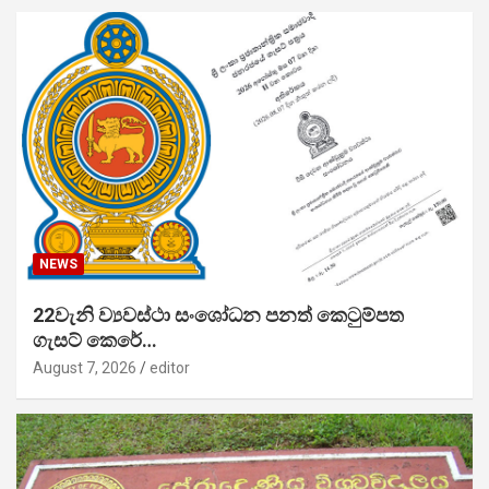
NEWS
22වැනි ව්‍යවස්ථා සංශෝධන පනත් කෙටුම්පත
ගැසට් කෙරේ…
August 7, 2026
editor