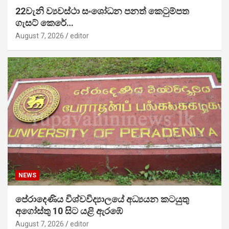
22වැනි ව්‍යවස්ථා සංශෝධන පනත් කෙටුම්පත
ගැසට් කෙරේ…
August 7, 2026
editor
NEWS
පේරාදෙණිය විශ්වවිද්‍යාලයේ අධ්‍යයන කටයුතු
අගෝස්තු 10 සිට යළි ඇරඹේ
August 7, 2026
editor