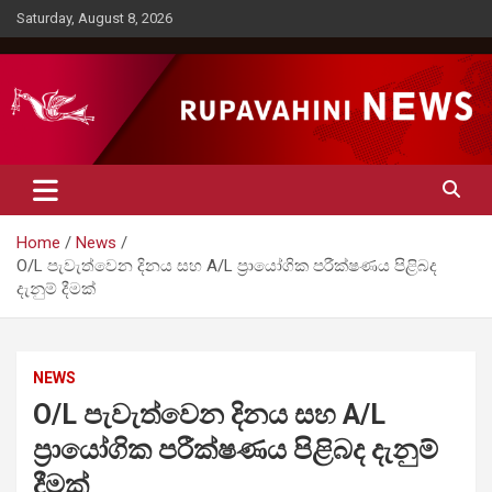
Skip
Saturday, August 8, 2026
to
content
Rupavahini News
Home
News
O/L පැවැත්වෙන දිනය සහ A/L ප්‍රායෝගික පරීක්ෂණය පිළිබද
දැනුම් දීමක්
NEWS
O/L පැවැත්වෙන දිනය සහ A/L
ප්‍රායෝගික පරීක්ෂණය පිළිබද දැනුම්
දීමක්