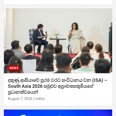
NEWS
දකුණු ආසියාවේ ප්‍රථම වරට සංවිධානය වන (ISA) –
South Asia 2026 සමුළුව අග්‍රාමාත්‍යතුමියගේ
ප්‍රධානත්වයෙන්
August 7, 2026
editor