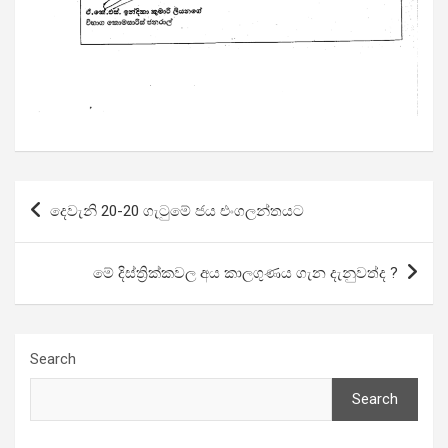
Post
දෙවැනි 20-20 ගැටුමේ ජය එංගලන්තයට
navigation
මේ දිස්ත්‍රික්කවල අය කාලගුණය ගැන දැනුවත්ද ?
Search
Search