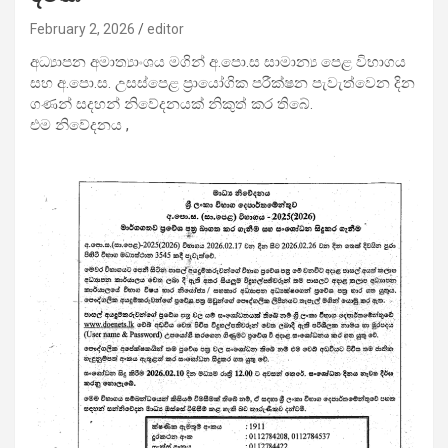
February 2, 2026
editor
අධ්‍යාපන අමාත්‍යාංශය මගින් අ.පො.ස සාමාන්‍ය පෙළ විභාගය
සහ අ.පො.ස. උසස්පෙළ ප්‍රායෝගික පරීක්ෂන පැවැත්වෙන දින
ගණන් සදහන් නිවේදනයක් නිකුත් කර තිබේ.
එම නිවේදනය ,