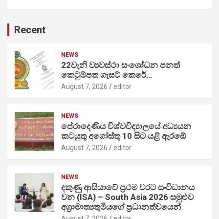
Recent
NEWS
22වැනි ව්‍යවස්ථා සංශෝධන පනත්
කෙටුම්පත ගැසට් කෙරේ…
August 7, 2026
editor
NEWS
පේරාදෙණිය විශ්වවිද්‍යාලයේ අධ්‍යයන
කටයුතු අගෝස්තු 10 සිට යළි ඇරඹේ
August 7, 2026
editor
NEWS
දකුණු ආසියාවේ ප්‍රථම වරට සංවිධානය
වන (ISA) – South Asia 2026 සමුළුව
අග්‍රාමාත්‍යතුමියගේ ප්‍රධානත්වයෙන්
August 7, 2026
editor