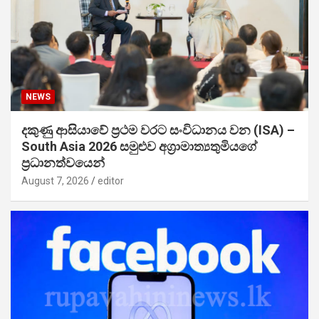
NEWS
දකුණු ආසියාවේ ප්‍රථම වරට සංවිධානය වන (ISA) –
South Asia 2026 සමුළුව අග්‍රාමාත්‍යතුමියගේ
ප්‍රධානත්වයෙන්
August 7, 2026
editor