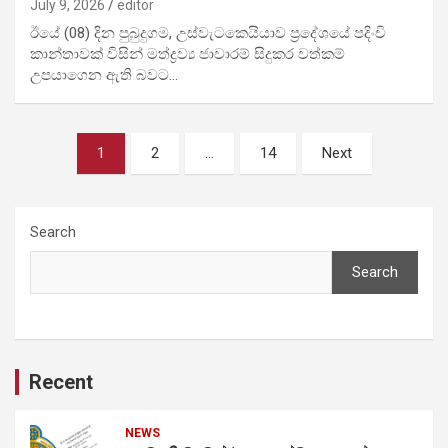
July 9, 2026
editor
ඊයේ (08) දින පුබුදුගම, උස්වැටකෙයියාව ප්‍රදේශයේ පදිංචි
කාන්තාවක් විසින් මත්ද්‍රව්‍ය ජාවාරම් සිදුකර වත්කම්
උපයාගෙන ඇති බවට…
Posts
1
2
…
14
Next
pagination
Search
Search
Recent
NEWS