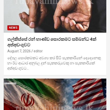
NEWS
ගල්කිස්සේ රන් භාණ්ඩ සොරකමට සම්බන්ධ 4ක්
අත්අඩංගුවට
August 7, 2026
editor
දේපල සොරකමකට අවශ්‍ය කර සිටි සැකකාරියන් දෙදෙනෙකු
හා ඊට ආධාර අනුබල දුන් සැකකරුවෙකු හා සැකකාරියක්
අත්අඩංගුවට…