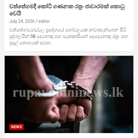
වත්තේගමදී කෝටි ගණනක රත්‍රං ජාවාරමක් කොටු
වෙයි
July 24, 2026
editor
වත්තේගම,මඩවල ප්‍රදේශයේ හෝටලයක නවාතැන්ගෙන සිටි
පුද්ගලයින් 08 දෙනෙකු සහ සැකකාරියන් දෙදෙනෙකු රත්‍රං සහ
මුදල් තොගයක් සමඟ…
NEWS