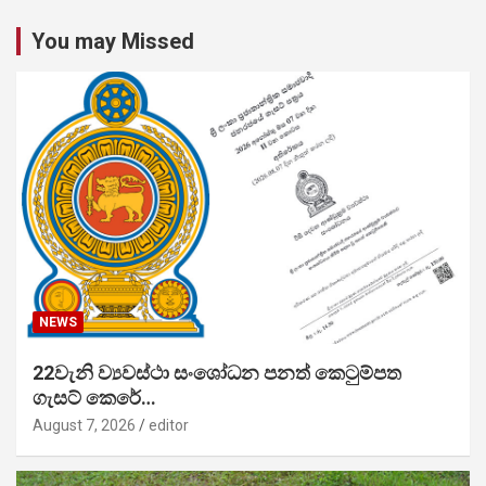
You may Missed
NEWS
22වැනි ව්‍යවස්ථා සංශෝධන පනත් කෙටුම්පත
ගැසට් කෙරේ…
August 7, 2026
editor