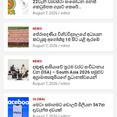
22වැනි ව්‍යවස්ථා සංශෝධන පනත්
කෙටුම්පත ගැසට් කෙරේ…
August 7, 2026
editor
NEWS
පේරාදෙණිය විශ්වවිද්‍යාලයේ අධ්‍යයන
කටයුතු අගෝස්තු 10 සිට යළි ඇරඹේ
August 7, 2026
editor
NEWS
දකුණු ආසියාවේ ප්‍රථම වරට සංවිධානය
වන (ISA) – South Asia 2026 සමුළුව
අග්‍රාමාත්‍යතුමියගේ ප්‍රධානත්වයෙන්
August 7, 2026
editor
GLOBAL
මෙටා සමාගමට ඩොලර් මිලියන 567ක
දැවැන්ත දඩයක්
August 7, 2026
editor