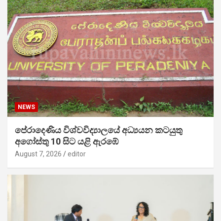
NEWS
පේරාදෙණිය විශ්වවිද්‍යාලයේ අධ්‍යයන කටයුතු
අගෝස්තු 10 සිට යළි ඇරඹේ
August 7, 2026
editor