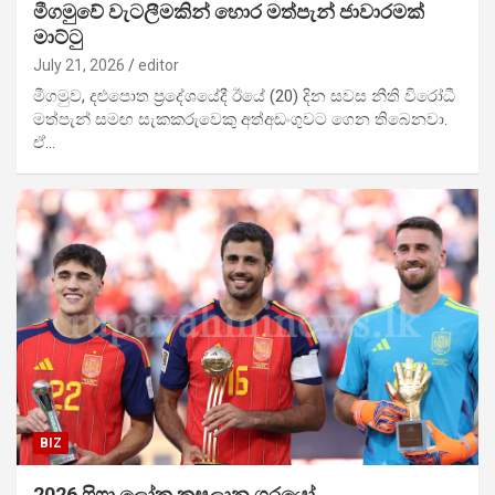
මීගමුවේ වැටලීමකින් හොර මත්පැන් ජාවාරමක්
මාට්ටු
July 21, 2026
editor
මීගමුව, දළුපොත ප්‍රදේශයේදී ඊයේ (20) දින සවස නීති විරෝධී
මත්පැන් සමඟ සැකකරුවෙකු අත්අඩංගුවට ගෙන තිබෙනවා.
ඒ…
BIZ
2026 ෆි‍ෆා ලෝක කුසලාන ශූරයෝ