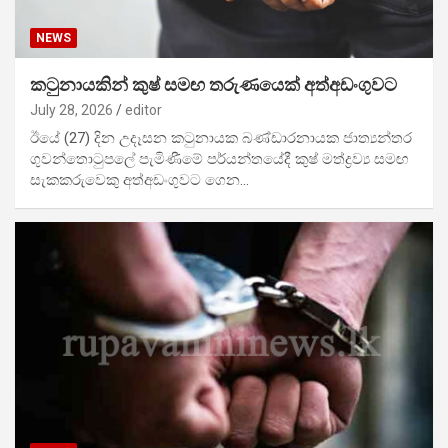
NEWS
කටුනායකින් කුෂ් සමඟ තරුණයෙක් අත්අඩංගුවට
July 28, 2026
editor
ඊයේ (27) දින උදෑසන කටුනායක බණ්ඩාරනායක ජාත්‍යන්තර
ගුවන්තොටුපලේ පැමිණීමේ පර්යන්තයේදී කුෂ් මත්ද්‍රව්‍ය සමඟ
සැකකරුවෙකු අත්අඩංගුවට ගෙන…