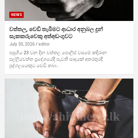
NEWS
වත්තල, වෙඩි තැබීමට ආධාර අනුබල දුන්
සැකකරුවෙකු අත්අඩංගුවට
July 30, 2026
editor
පසුගිය 23 වන දින වත්තල පොලිස් වසමේ කදිරාන
පල්ලියවත්ත ප්‍රදේශයේදී පැවති සාදයක් අතරතුරදී
පුද්ගලයෙකුට වෙඩි තබා…