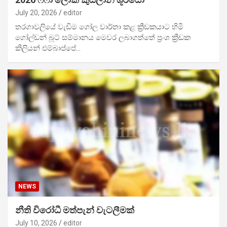
July 20, 2026
editor
තරගාවලියේ වැඩිම ගෝල වාර්තා කළ ක්‍රීඩකයාට හිමි
ගෝල්ඩන් බූට් සම්මානය මෙවර ලබාගත්තේ ප්‍රංශ ක්‍රීඩක
කිලියන් එම්බාප්පේ…
NEWS
නීති විරෝධී මත්පැන් වැටලීමක්
July 10, 2026
editor