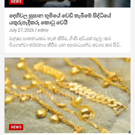
NEWS
දෙහිවල සුසාන භූමියේ වෙඩි තැබීමේ සිද්ධියේ
යතුරුපැදිකරු කොටු වෙයි
July 27, 2026
editor
මනුෂ්‍ය ඝාතනයකට තැත් කිරීම, ගිණි අවියක් එල්ල කර
බියගන්වා තර්ජනය කිරීම යන අපරාධයන්ට අවශ්‍ය කර සිටි…
NEWS