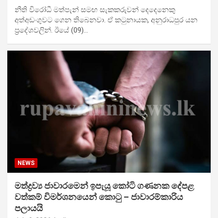
නීති විරෝධී මත්පැන් සමඟ සැකකරුවන් දෙදෙනෙකු
අත්අඩංගුවට ගෙන තිබෙනවා. ඒ කටුනායක, අනුරාධපුර යන
ප්‍රදේශවලින්. ඊයේ (09)…
NEWS
මත්ද්‍රව්‍ය ජාවාරමෙන් ඉපැයූ කෝටි ගණනක දේපළ
වත්කම් විමර්ශනයෙන් කොටු – ජාවාරම්කාරිය
පලායයි