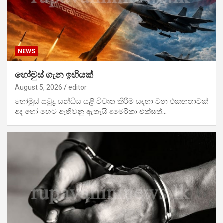
NEWS
හෝමුස් ගැන ඉඟියක්
August 5, 2026
editor
හෝමුස් සමුද්‍ර සන්ධිය යළි විවෘත කිරීම සඳහා වන එකඟතාවක්
අද හෝ හෙට ඇතිවනු ඇතැයි අමෙරිකා එක්සත්…