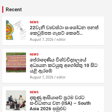
Recent
NEWS
22වැනි ව්‍යවස්ථා සංශෝධන පනත්
කෙටුම්පත ගැසට් කෙරේ…
August 7, 2026
editor
NEWS
පේරාදෙණිය විශ්වවිද්‍යාලයේ
අධ්‍යයන කටයුතු අගෝස්තු 10 සිට
යළි ඇරඹේ
August 7, 2026
editor
NEWS
දකුණු ආසියාවේ ප්‍රථම වරට
සංවිධානය වන (ISA) – South
Asia 2026 සමුළුව