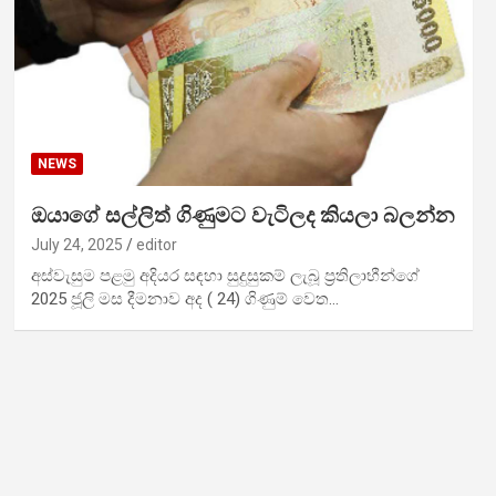
NEWS
ඔයාගේ සල්ලිත් ගිණුමට වැටිලද කියලා බලන්න
July 24, 2025
editor
අස්වැසුම පළමු අදියර සඳහා සුදුසුකම් ලැබූ ප්‍රතිලාභීන්ගේ
2025 ජූලි මස දීමනාව අද ( 24) ගිණුම් වෙත…