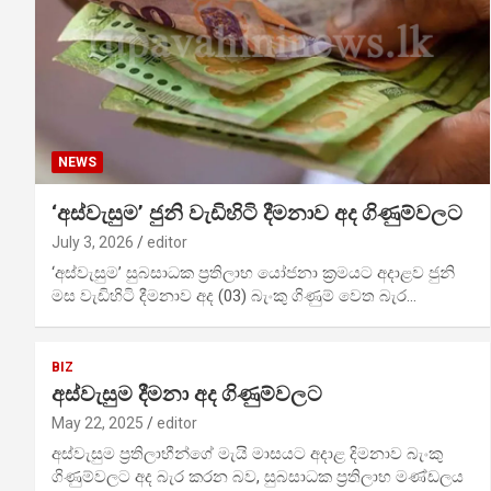
NEWS
‘අස්වැසුම’ ජුනි වැඩිහිටි දීමනාව අද ගිණුම්වලට
July 3, 2026
editor
‘අස්වැසුම’ සුබසාධක ප්‍රතිලාභ යෝජනා ක්‍රමයට අදාළව ජුනි
මස වැඩිහිටි දීමනාව අද (03) බැංකු ගිණුම් වෙත බැර…
BIZ
අස්වැසුම දීමනා අද ගිණුම්වලට
May 22, 2025
editor
අස්වැසුම ප්‍රතිලාභීන්ගේ ‍මැයි මාසයට අදාළ දිමනාව බැංකු
ගිණුම්වලට අද බැර කරන බව, සුබසාධක ප්‍රතිලාභ මණ්ඩලය