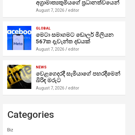
අග්‍රාමාත්‍යතුමියගේ ප්‍රධානත්වයෙන්
August 7, 2026
editor
GLOBAL
මෙටා සමාගමට ඩොලර් මිලියන
567ක දැවැන්ත දඩයක්
August 7, 2026
editor
NEWS
වෙළගෙදරදී සැමියාගේ පහරදීමෙන්
බිරිඳ මරුට
August 7, 2026
editor
Categories
Biz