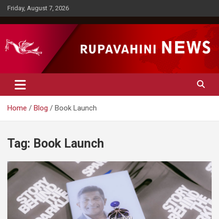
Skip
Friday, August 7, 2026
to
content
Rupavahini News
Home
Blog
Book Launch
Tag:
Book Launch