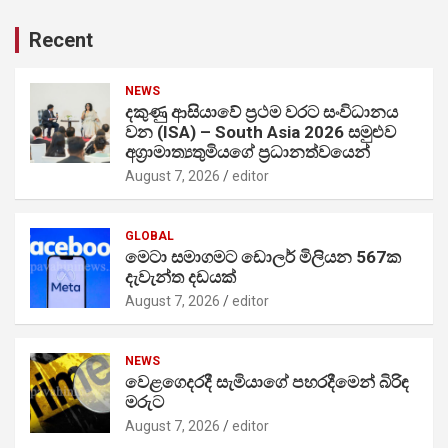
Recent
NEWS
දකුණු ආසියාවේ ප්‍රථම වරට සංවිධානය
වන (ISA) – South Asia 2026 සමුළුව
අග්‍රාමාත්‍යතුමියගේ ප්‍රධානත්වයෙන්
August 7, 2026
editor
GLOBAL
මෙටා සමාගමට ඩොලර් මිලියන 567ක
දැවැන්ත දඩයක්
August 7, 2026
editor
NEWS
වෙළගෙදරදී සැමියාගේ පහරදීමෙන් බිරිඳ
මරුට
August 7, 2026
editor