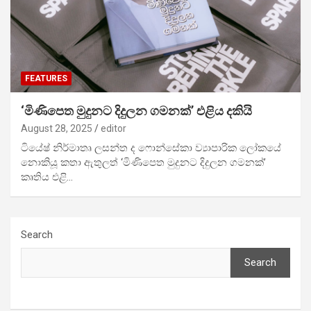
FEATURES
‘මිණිපෙත මුදුනට දිදුලන ගමනක්’ එළිය දකියි
August 28, 2025
editor
ටියේෂ් නිර්මාතෘ ලසන්ත ද ෆොන්සේකා ව්‍යාපාරික ලෝකයේ
නොකියූ කතා ඇතුලත් ‘මිණිපෙත මුදුනට දිදුලන ගමනක්’
කෘතිය එළි…
Search
Search