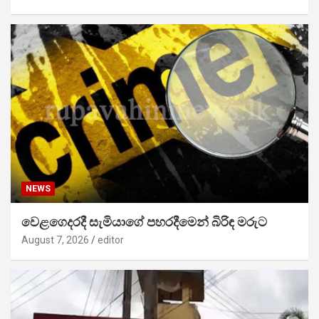
NEWS
වෙළගෙදරදී සැමියාගේ පහරදීමෙන් බිරිඳ මරුට
August 7, 2026
editor