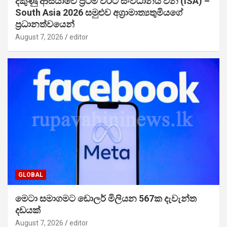
දකුණු ආසියාවේ ප්‍රථම වරට සංවිධානය වන (ISA) –
South Asia 2026 සමුළුව අග්‍රාමාත්‍යතුමියගේ
ප්‍රධානත්වයෙන්
August 7, 2026
editor
GLOBAL
මෙටා සමාගමට ඩොලර් මිලියන 567ක දැවැන්ත
දඩයක්
August 7, 2026
editor