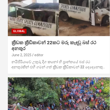
GLOBAL
ක්‍රීඩක ක්‍රීඩිකාවන් 22කට මරු කැඳවූ බස් රථ
අනතුර
June 2, 2025
editor
නයිජීරියාවේ උතුරු දිග කනෝ හි ප්‍රාන්තයේ බස් රථ
අනතුරකින් එහි ගමන් ගත් ක්‍රීඩක ක්‍රීඩිකාවන් 22 දෙදෙනෙකු…