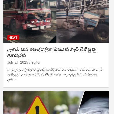
NEWS
ලංගම සහ පෞද්ගලික බසයක් ගැටී බිහිසුණු
අනතුරක්
July 21, 2025
editor
කෑගල්ල, ගලිගමුව ප්‍රදේශයේදී බස් රථ දෙකක් එකිනෙක ගැටී
බිහිසුණු අනතුරක් සිදුව තිබෙනවා. කෑගල්ල සිට රත්නපුර
දක්වා…