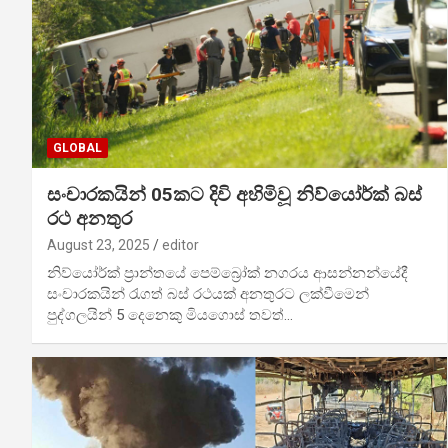
GLOBAL
සංචාරකයින් 05කට දිවි අහිමිවූ නිව්යෝර්ක් බස්
රථ අනතුර
August 23, 2025
editor
නිව්යෝර්ක් ප්‍රාන්තයේ පෙම්බ්‍රෝක් නගරය ආසන්නන්යේදී
සංචාරකයින් රැගත් බස් රථයක් අනතුරට ලක්වීමෙන්
පුද්ගලයින් 5 දෙනෙකු මියගොස් තවත්…