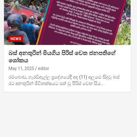
NEWS
බස් අනතුරින් මියගිය පිරිස් වෙත ජනපතිගේ
ශෝකය
May 11, 2025
editor
රම්බොඩ, ගැරඬිඇල්ල ප්‍රදේශයේදී අද (11) අලුයම සිදුවූ බස්
රථ අනතුරින් ජීවිතක්ෂයට පත් වූ පිරිස් වෙත සිය…