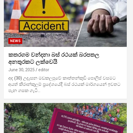
NEWS
කතරගම වන්දනා බස් රථයක් බරපතල
අනතුරකට ලක්වෙයි
June 30, 2025
editor
අද (30) උදෑසන මඩකලපුවේ කාත්තන්කුඩි පොලිස් වසමට
අයත් කිරාන්කුලම් ප්‍රදේශයේදී බස් රථයක් මාර්ගයෙන් ඉවතට
පැන ගසක ගැටී…