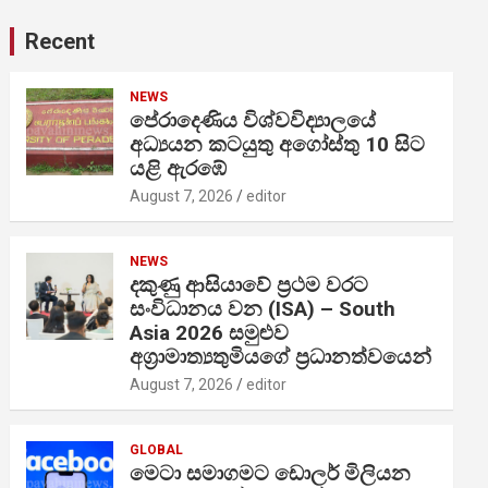
Recent
NEWS
පේරාදෙණිය විශ්වවිද්‍යාලයේ
අධ්‍යයන කටයුතු අගෝස්තු 10 සිට
යළි ඇරඹේ
August 7, 2026
editor
NEWS
දකුණු ආසියාවේ ප්‍රථම වරට
සංවිධානය වන (ISA) – South
Asia 2026 සමුළුව
අග්‍රාමාත්‍යතුමියගේ ප්‍රධානත්වයෙන්
August 7, 2026
editor
GLOBAL
මෙටා සමාගමට ඩොලර් මිලියන