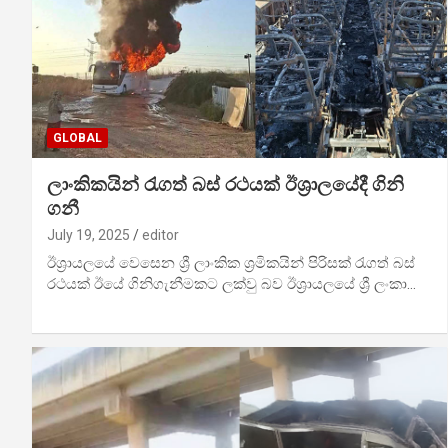
GLOBAL
ලාංකිකයින් රැගත් බස් රථයක් ඊශ්‍රාලයේදී ගිනි
ගනී
July 19, 2025
editor
ඊශ්‍රායලයේ වෙසෙන ශ්‍රී ලාංකික ශ්‍රමිකයින් පිරිසක් රැගත් බස්
රථයක් ඊයේ ගිනිගැනීමකට ලක්වු බව ඊශ්‍රායලයේ ශ්‍රී ලංකා…