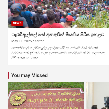
NEWS
ගැරඬිඇල්ලේ බස් අනතුරින් මියගිය පිරිස ඉහළට
May 11, 2025
editor
කොත්මලේ ගැරඬිඇල්ල ප්‍රදේශයේදි අද අළුයම බස් රථයක්
මාර්ගයෙන් ඉවතට පැන ප්‍රපාතයකට පෙරළීමෙන් 21 දෙනෙකු
ජීවිතක්ෂයට පත්ව…
You may Missed