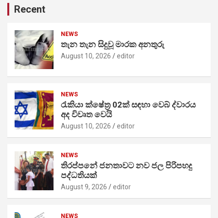
Recent
NEWS
තැන තැන සිදුවූ මාරක අනතුරු
August 10, 2026
editor
NEWS
රැකියා ක්ෂේත්‍ර 02ක් සඳහා වෙබ් ද්වාරය
අද විවෘත වෙයි
August 10, 2026
editor
NEWS
තිරප්පනේ ජනතාවට නව ජල පිරිපහදු
පද්ධතියක්
August 9, 2026
editor
NEWS