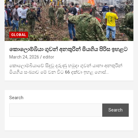
GLOBAL
කොලොම්බියා ගුවන් අනතුරින් මියගිය පිරිස ඉහළට
March 24, 2026
editor
කොලොම්බියාවේ සිදුවූ දරුණු හමුදා ගුවන් යානා අනතුරින්
මියගිය සංඛ්‍යාව මේ වන විට 66 දක්වා ඉහළ ගොස්…
Search
Search