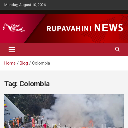
Skip
Monday, August 10, 2026
to
content
Rupavahini News
Home
Blog
Colombia
Tag:
Colombia