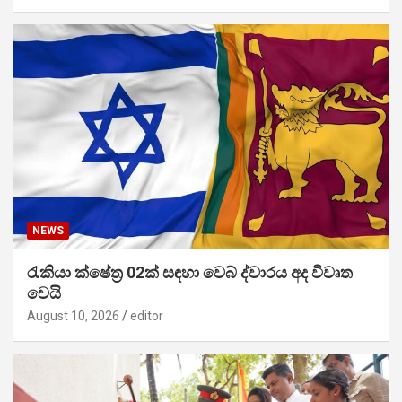
NEWS
රැකියා ක්ෂේත්‍ර 02ක් සඳහා වෙබ් ද්වාරය අද විවෘත
වෙයි
August 10, 2026
editor