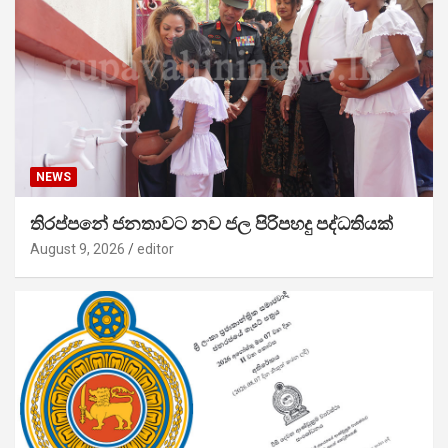
NEWS
තිරප්පනේ ජනතාවට නව ජල පිරිපහදු පද්ධතියක්
August 9, 2026
editor