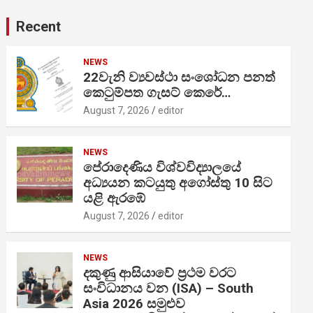
Recent
NEWS
22වැනි ව්‍යවස්ථා සංශෝධන පනත්
කෙටුම්පත ගැසට් කෙරේ…
August 7, 2026
editor
NEWS
පේරාදෙණිය විශ්වවිද්‍යාලයේ
අධ්‍යයන කටයුතු අගෝස්තු 10 සිට
යළි ඇරඹේ
August 7, 2026
editor
NEWS
දකුණු ආසියාවේ ප්‍රථම වරට
සංවිධානය වන (ISA) – South
Asia 2026 සමුළුව