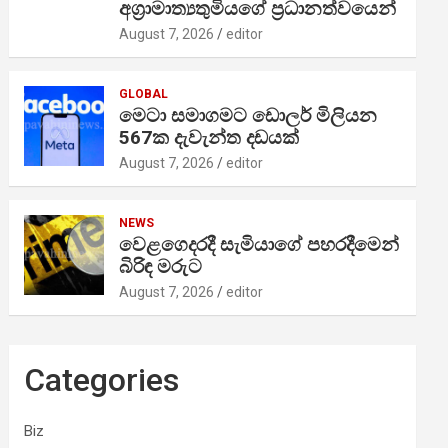
අග්‍රාමාත්‍යතුමියගේ ප්‍රධානත්වයෙන්
August 7, 2026
editor
GLOBAL
මෙටා සමාගමට ඩොලර් මිලියන
567ක දැවැන්ත දඩයක්
August 7, 2026
editor
NEWS
වෙළගෙදරදී සැමියාගේ පහරදීමෙන්
බිරිඳ මරුට
August 7, 2026
editor
Categories
Biz