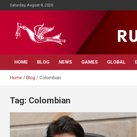
Skip
Saturday, August 8, 2026
to
content
Rupavahini News
HOME
BLOG
NEWS
GAMES
GLOBAL
Home
Blog
Colombian
Tag:
Colombian