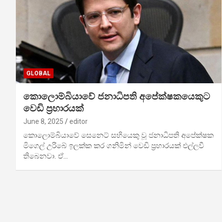
GLOBAL
කොලොම්බියාවේ ජනාධිපති අපේක්ෂකයෙකුට
වෙඩි ප්‍රහාරයක්
June 8, 2025
editor
කොලොම්බියාවේ සෙනෙට් සභියෙකු වූ ජනාධිපති අපේක්ෂක
මිගෙල් උරිබේ ඉලක්ක කර ගනිමින් වෙඩි ප්‍රහාරයක් එල්ලවී
තිබෙනවා. ඒ…