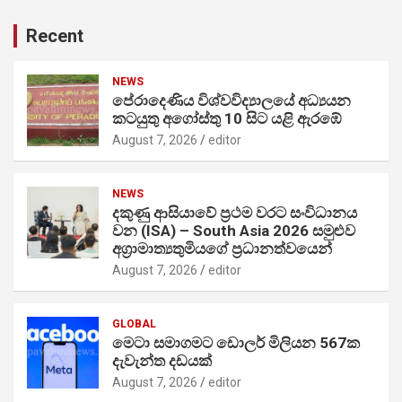
Recent
NEWS
පේරාදෙණිය විශ්වවිද්‍යාලයේ අධ්‍යයන
කටයුතු අගෝස්තු 10 සිට යළි ඇරඹේ
August 7, 2026
editor
NEWS
දකුණු ආසියාවේ ප්‍රථම වරට සංවිධානය
වන (ISA) – South Asia 2026 සමුළුව
අග්‍රාමාත්‍යතුමියගේ ප්‍රධානත්වයෙන්
August 7, 2026
editor
GLOBAL
මෙටා සමාගමට ඩොලර් මිලියන 567ක
දැවැන්ත දඩයක්
August 7, 2026
editor