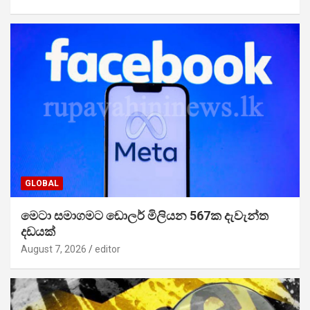
GLOBAL
මෙටා සමාගමට ඩොලර් මිලියන 567ක දැවැන්ත
දඩයක්
August 7, 2026
editor