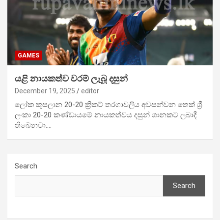
GAMES
යළි නායකත්ව වරම් ලැබූ දසුන්
December 19, 2025
editor
ලෝක කුසලාන 20-20 ක්‍රිකට් තරගාවලිය අවසන්වන තෙක් ශ්‍රී
ලංකා 20-20 කණ්ඩායමේ නායකත්වය දසුන් ශානකට ලබාදී
තිබෙනවා.…
Search
Search