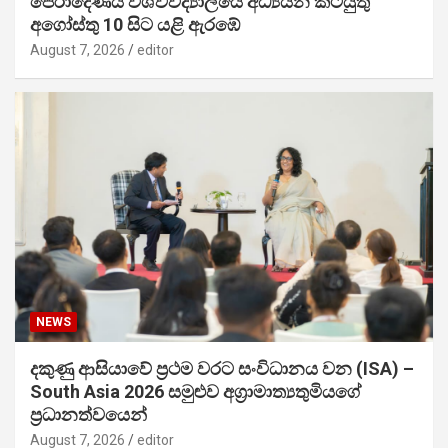
පේරාදෙණිය විශ්වවිද්‍යාලයේ අධ්‍යයන කටයුතු
අගෝස්තු 10 සිට යළි ඇරඹේ
August 7, 2026
editor
NEWS
දකුණු ආසියාවේ ප්‍රථම වරට සංවිධානය වන (ISA) –
South Asia 2026 සමුළුව අග්‍රාමාත්‍යතුමියගේ
ප්‍රධානත්වයෙන්
August 7, 2026
editor