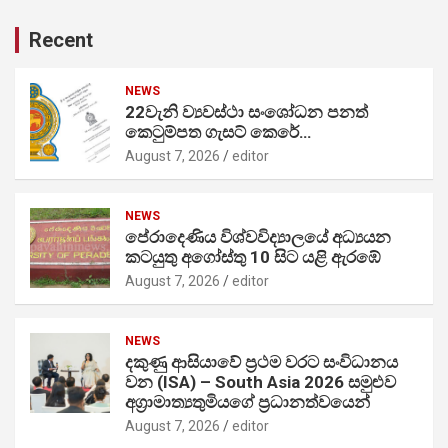
Recent
NEWS
22වැනි ව්‍යවස්ථා සංශෝධන පනත්
කෙටුම්පත ගැසට් කෙරේ…
August 7, 2026
editor
NEWS
පේරාදෙණිය විශ්වවිද්‍යාලයේ අධ්‍යයන
කටයුතු අගෝස්තු 10 සිට යළි ඇරඹේ
August 7, 2026
editor
NEWS
දකුණු ආසියාවේ ප්‍රථම වරට සංවිධානය
වන (ISA) – South Asia 2026 සමුළුව
අග්‍රාමාත්‍යතුමියගේ ප්‍රධානත්වයෙන්
August 7, 2026
editor