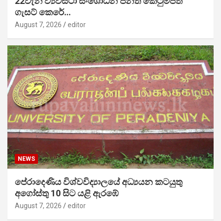
22වැනි ව්‍යවස්ථා සංශෝධන පනත් කෙටුම්පත
ගැසට් කෙරේ…
August 7, 2026
editor
NEWS
පේරාදෙණිය විශ්වවිද්‍යාලයේ අධ්‍යයන කටයුතු
අගෝස්තු 10 සිට යළි ඇරඹේ
August 7, 2026
editor