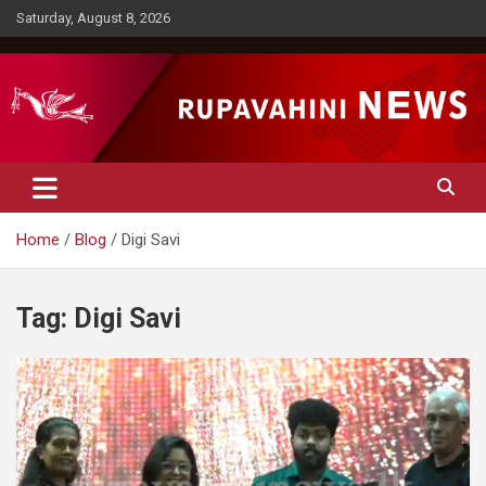
Skip
Saturday, August 8, 2026
to
content
Rupavahini News
Home
Blog
Digi Savi
Tag:
Digi Savi