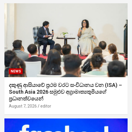
NEWS
දකුණු ආසියාවේ ප්‍රථම වරට සංවිධානය වන (ISA) –
South Asia 2026 සමුළුව අග්‍රාමාත්‍යතුමියගේ
ප්‍රධානත්වයෙන්
August 7, 2026
editor