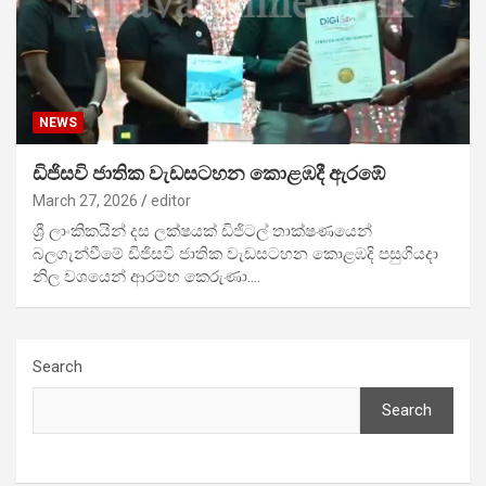
NEWS
ඩිජිසවි ජාතික වැඩසටහන කොළඹදී ඇරඹේ
March 27, 2026
editor
ශ්‍රී ලාංකිකයින් දස ලක්ෂයක් ඩිජිටල් තාක්ෂණයෙන්
බලගැන්වීමේ ඩිජිසවි ජාතික වැඩසටහන කොළඹදි පසුගියදා
නිල වශයෙන් ආරම්භ කෙරුණා.…
Search
Search