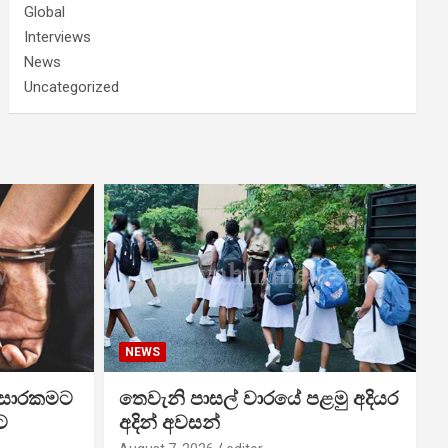
Global
Interviews
News
Uncategorized
NEWS
 සොරකමට
තෙවැනි පාසල් වාරයේ පළමු අදියර
ට
අදින් අවසන්