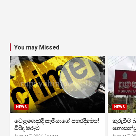
You may Missed
NEWS
NEWS
වෙළගෙදරදී සැමියාගේ පහරදීමෙන්
කුරුවිට 
බිරිඳ මරුට
නොසන්සු