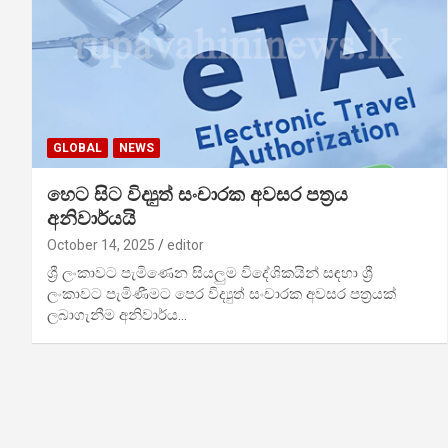
GLOBAL
NEWS
හෙට සිට විද්‍යුත් සංචාරක අවසර පත්‍රය
අනිවාර්යයි
October 14, 2025
editor
ශ්‍රී ලංකාවට පැමිණෙන සියලුම විදේශිකයින් සඳහා ශ්‍රී
ලංකාවට පැමිණීමට පෙර විද්‍යුත් සංචාරක අවසර පත්‍රයක්
ලබාගැනීම අනිවාර්ය…