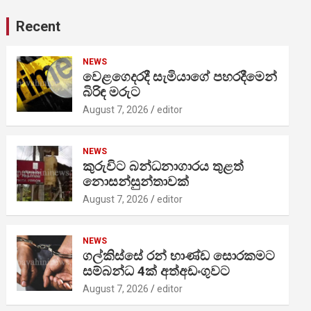
Recent
NEWS
වෙළගෙදරදී සැමියාගේ පහරදීමෙන්
බිරිඳ මරුට
August 7, 2026
editor
NEWS
කුරුවිට බන්ධනාගාරය තුළත්
නොසන්සුන්තාවක්
August 7, 2026
editor
NEWS
ගල්කිස්සේ රන් භාණ්ඩ සොරකමට
සම්බන්ධ 4ක් අත්අඩංගුවට
August 7, 2026
editor