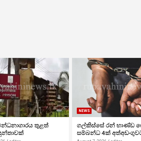
NEWS
බන්ධනාගාරය තුළත්
ගල්කිස්සේ රන් භාණ්ඩ
න්තාවක්
සම්බන්ධ 4ක් අත්අඩංගුව