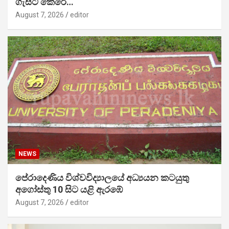
ගැසට් කෙරේ…
August 7, 2026
editor
NEWS
පේරාදෙණිය විශ්වවිද්‍යාලයේ අධ්‍යයන කටයුතු
අගෝස්තු 10 සිට යළි ඇරඹේ
August 7, 2026
editor