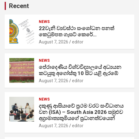
Recent
NEWS
22වැනි ව්‍යවස්ථා සංශෝධන පනත්
කෙටුම්පත ගැසට් කෙරේ…
August 7, 2026
editor
NEWS
පේරාදෙණිය විශ්වවිද්‍යාලයේ අධ්‍යයන
කටයුතු අගෝස්තු 10 සිට යළි ඇරඹේ
August 7, 2026
editor
NEWS
දකුණු ආසියාවේ ප්‍රථම වරට සංවිධානය
වන (ISA) – South Asia 2026 සමුළුව
අග්‍රාමාත්‍යතුමියගේ ප්‍රධානත්වයෙන්
August 7, 2026
editor