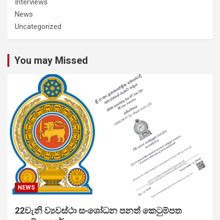
Interviews
News
Uncategorized
You may Missed
NEWS
22වැනි ව්‍යවස්ථා සංශෝධන පනත් කෙටුම්පත