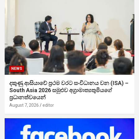
NEWS
දකුණු ආසියාවේ ප්‍රථම වරට සංවිධානය වන (ISA) –
South Asia 2026 සමුළුව අග්‍රාමාත්‍යතුමියගේ
ප්‍රධානත්වයෙන්
August 7, 2026
editor