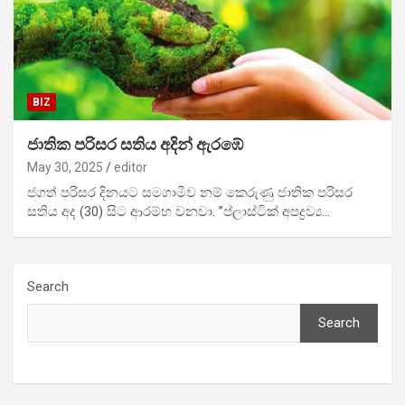
BIZ
ජාතික පරිසර සතිය අදින් ඇරඹේ
May 30, 2025
editor
ජගත් පරිසර දිනයට සමගාමීව නම් කෙරුණු ජාතික පරිසර
සතිය අද (30) සිට ආරම්භ වනවා. ”ප්ලාස්ටික් අපද්‍රව්‍ය…
Search
Search