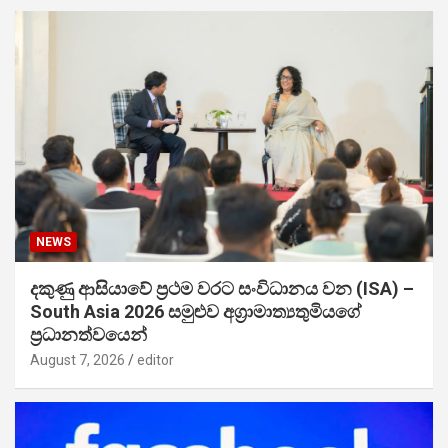
NEWS
දකුණු ආසියාවේ ප්‍රථම වරට සංවිධානය වන (ISA) –
South Asia 2026 සමුළුව අග්‍රාමාත්‍යතුමියගේ
ප්‍රධානත්වයෙන්
August 7, 2026
editor