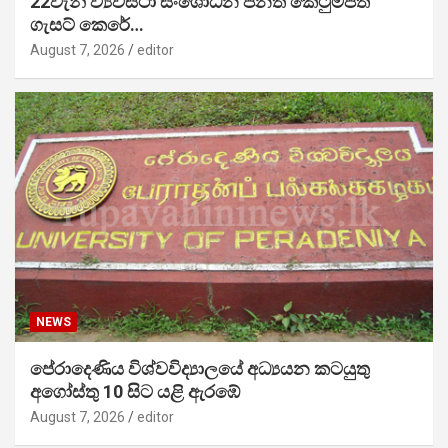
22වැනි ව්‍යවස්ථා සංශෝධන පනත් කෙටුම්පත
ගැසට් කෙරේ…
August 7, 2026
editor
NEWS
පේරාදෙණිය විශ්වවිද්‍යාලයේ අධ්‍යයන කටයුතු
අගෝස්තු 10 සිට යළි ඇරඹේ
August 7, 2026
editor