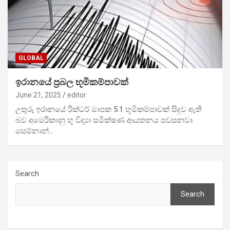
GLOBAL
ඉරානයේ ප්‍රබල භූමිකම්පාවක්
June 21, 2025
editor
උතුරු ඉරානයේ රික්ටර් මාපක 5.1 භූමිකම්පාවක් සිදුව ඇති
බව අමෙරිකානු භූ විද්‍යා සමීක්ෂණ ආයතනය පවසනවා.
සෙම්නාන්…
Search
Search