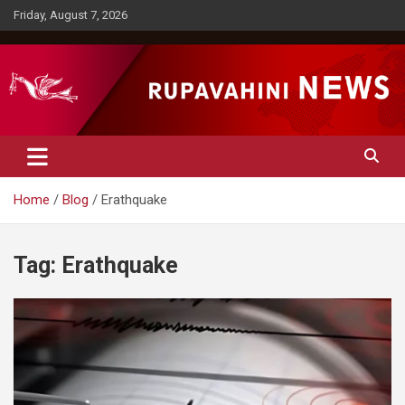
Skip
Friday, August 7, 2026
to
content
Rupavahini News
Home
Blog
Erathquake
Tag:
Erathquake