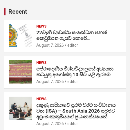
Recent
NEWS
22වැනි ව්‍යවස්ථා සංශෝධන පනත්
කෙටුම්පත ගැසට් කෙරේ…
August 7, 2026
editor
NEWS
පේරාදෙණිය විශ්වවිද්‍යාලයේ අධ්‍යයන
කටයුතු අගෝස්තු 10 සිට යළි ඇරඹේ
August 7, 2026
editor
NEWS
දකුණු ආසියාවේ ප්‍රථම වරට සංවිධානය
වන (ISA) – South Asia 2026 සමුළුව
අග්‍රාමාත්‍යතුමියගේ ප්‍රධානත්වයෙන්
August 7, 2026
editor