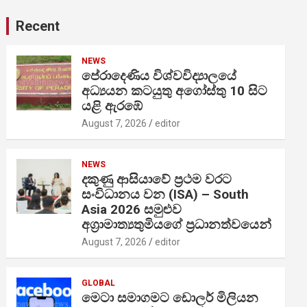
Recent
NEWS
පේරාදෙණිය විශ්වවිද්‍යාලයේ
අධ්‍යයන කටයුතු අගෝස්තු 10 සිට
යළි ඇරඹේ
August 7, 2026
editor
NEWS
දකුණු ආසියාවේ ප්‍රථම වරට
සංවිධානය වන (ISA) – South
Asia 2026 සමුළුව
අග්‍රාමාත්‍යතුමියගේ ප්‍රධානත්වයෙන්
August 7, 2026
editor
GLOBAL
මෙටා සමාගමට ඩොලර් මිලියන