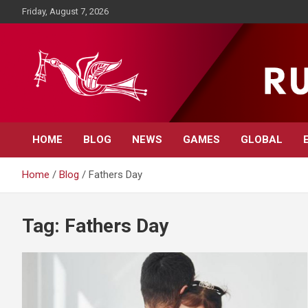
Skip
Friday, August 7, 2026
to
content
Rupavahini News
HOME
BLOG
NEWS
GAMES
GLOBAL
Home
Blog
Fathers Day
Tag:
Fathers Day