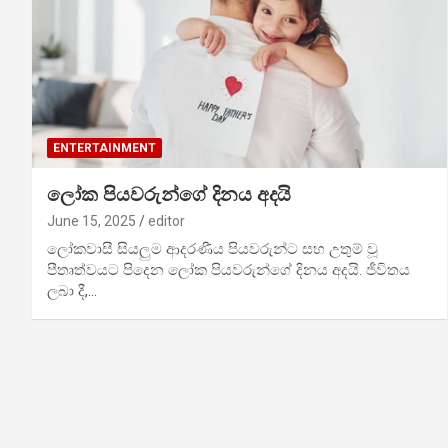
ENTERTAINMENT
ලෝක පියවරුන්ගේ දිනය අදයි
June 15, 2025
editor
ලෝකවාසී සියලුම ආදරණීය පියවරුන්ට සහ උතුම් වූ
පීතෘත්වයට පිදෙන ලෝක පියවරුන්ගේ දිනය අදයි. ජීවිතය
ලබා දී,…