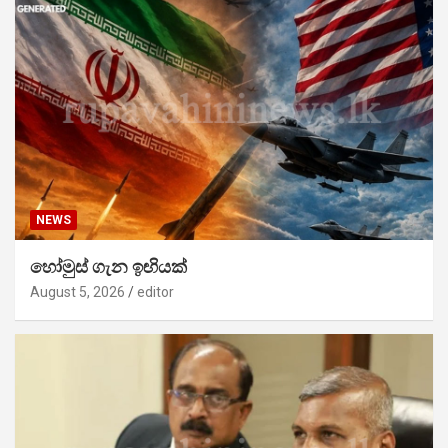
NEWS
හෝමුස් ගැන ඉඟියක්
August 5, 2026
editor