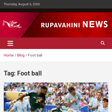
Skip
Thursday, August 6, 2026
to
content
Rupavahini News
Home
Blog
Foot ball
Tag:
Foot ball