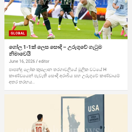
GLOBAL
ගෝල 1-1ක් ලෙස සෞදි – උරුගුවේ ගැටුම
නිමාවෙයි
June 16, 2026
editor
පාපන්දු ලෝක කුසලාන තරගාවලියේ මූලික වටයේ H
කාණ්ඩයෙන් පැවැති සෞදි අරාබිය සහ උරුගුවේ කණ්ඩායම්
අතර තරඟය…