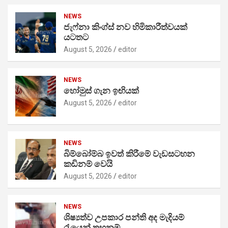
NEWS
ජැෆ්නා කිංග්ස් නව හිමිකාරීත්වයක්
යටතට
August 5, 2026
editor
NEWS
හෝමුස් ගැන ඉඟියක්
August 5, 2026
editor
NEWS
බිම්බෝම්බ ඉවත් කිරීමේ වැඩසටහන
කඩිනම් වෙයි
August 5, 2026
editor
NEWS
ශිෂ්‍යත්ව උපකාර පන්ති අද මැදියම්
රැයෙන් තහනම්