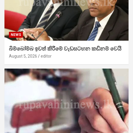
NEWS
බිම්බෝම්බ ඉවත් කිරීමේ වැඩසටහන කඩිනම් වෙයි
August 5, 2026
editor