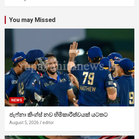
You may Missed
NEWS
ජැෆ්නා කිංග්ස් නව හිමිකාරීත්වයක් යටතට
August 5, 2026
editor