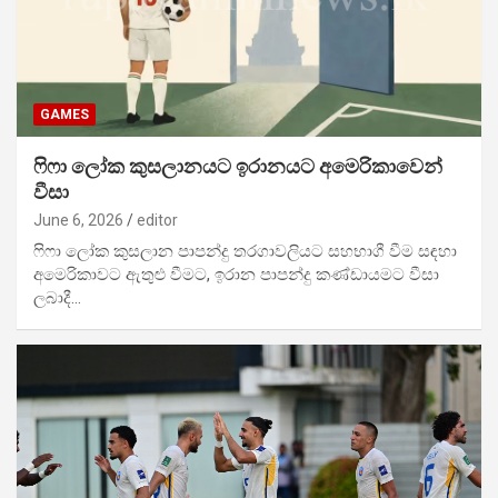
GAMES
ෆිෆා ලෝක කුසලානයට ඉරානයට අමෙරිකාවෙන්
වීසා
June 6, 2026
editor
ෆිෆා ලෝක කුසලාන පාපන්දු තරගාවලියට සහභාගී වීම සඳහා
අමෙරිකාවට ඇතුළු වීමට, ඉරාන පාපන්දු කණ්ඩායමට වීසා
ලබාදී…