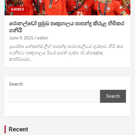
GAMES
රොනල්ඩෝ ප්‍රමුඛ පෘතුගාලය පාපන්දු කිරුළ හිමිකර
ගනියි
June 9, 2025
editor
යුරෝපා නේෂන්ස් ලීග් පාපන්දු තරගාවලියේ ශූරතාව හිමි කර
ගැනීමට පෘතුගාලය ඊයේ සමත් වුණා. ඒ, ස්පාඤ්ඤ
කණ්ඩායම…
Search
Search
Recent