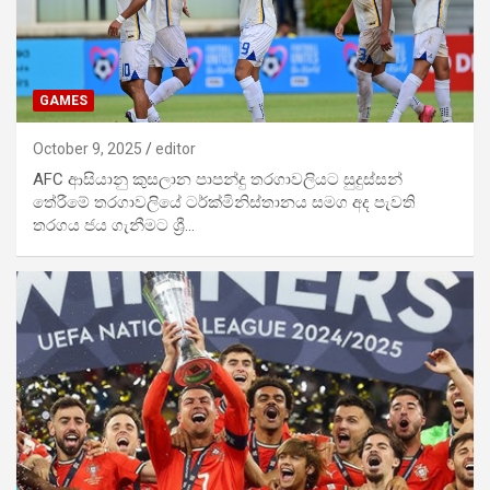
GAMES
October 9, 2025
editor
AFC ආසියානු කුසලාන පාපන්දු තරගාවලියට සුදුස්සන්
තේරීමේ තරගාවලියේ ටර්ක්මිනිස්තානය සමග අද පැවති
තරගය ජය ගැනීමට ශ්‍රී…